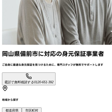
岡山県備前市
に対応
の身元保証事業者
ご自身に最適な身元保証を見つけるために、
専門スタッフが
無料でサポート
します
電話で無料相談する
0120-651-392
地域から探す
都道府県
市区町村