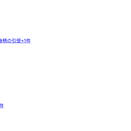
身柄の引受
+
1
件
件