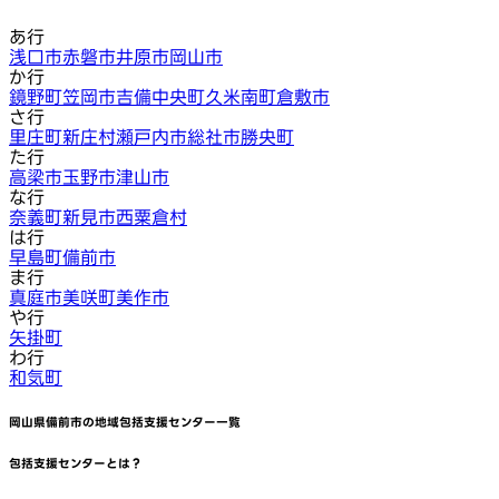
あ行
浅口市
赤磐市
井原市
岡山市
か行
鏡野町
笠岡市
吉備中央町
久米南町
倉敷市
さ行
里庄町
新庄村
瀬戸内市
総社市
勝央町
た行
高梁市
玉野市
津山市
な行
奈義町
新見市
西粟倉村
は行
早島町
備前市
ま行
真庭市
美咲町
美作市
や行
矢掛町
わ行
和気町
岡山県備前市
の地域包括支援センター一覧
包括支援センターとは？