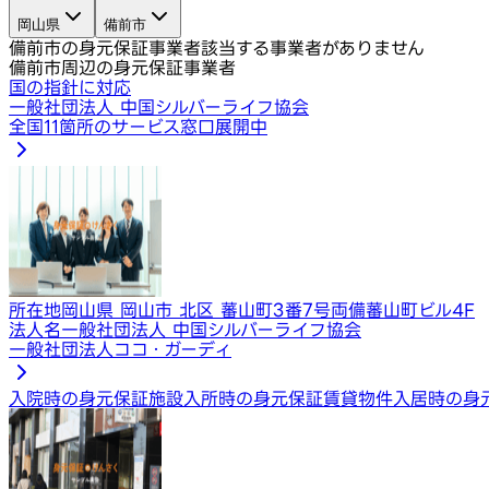
岡山県
備前市
備前市の身元保証事業者
該当する事業者がありません
備前市周辺の身元保証事業者
国の指針に対応
一般社団法人 中国シルバーライフ協会
全国11箇所のサービス窓口展開中
所在地
岡山県 岡山市 北区 蕃山町3番7号両備蕃山町ビル4F
法人名
一般社団法人 中国シルバーライフ協会
一般社団法人ココ・ガーディ
入院時の身元保証
施設入所時の身元保証
賃貸物件入居時の身