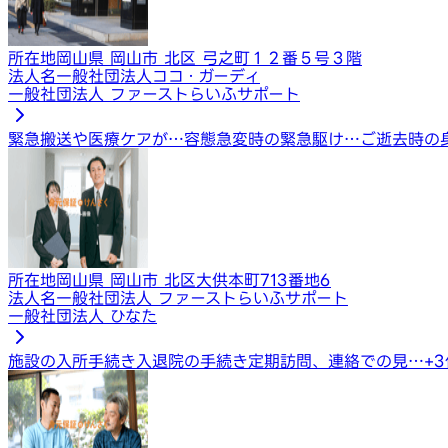
所在地
岡山県 岡山市 北区 弓之町１２番５号３階
法人名
一般社団法人ココ・ガーディ
一般社団法人 ファーストらいふサポート
緊急搬送や医療ケアが…
容態急変時の緊急駆け…
ご逝去時の
所在地
岡山県 岡山市 北区大供本町713番地6
法人名
一般社団法人 ファーストらいふサポート
一般社団法人 ひなた
施設の入所手続き
入退院の手続き
定期訪問、連絡での見…
+
3