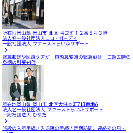
所在地
岡山県 岡山市 北区 弓之町１２番５号３階
法人名
一般社団法人ココ・ガーディ
一般社団法人 ファーストらいふサポート
緊急搬送や医療ケアが…
容態急変時の緊急駆け…
ご逝去時の
身柄の引受
+
1
件
所在地
岡山県 岡山市 北区大供本町713番地6
法人名
一般社団法人 ファーストらいふサポート
一般社団法人 ひなた
施設の入所手続き
入退院の手続き
定期訪問、連絡での見…