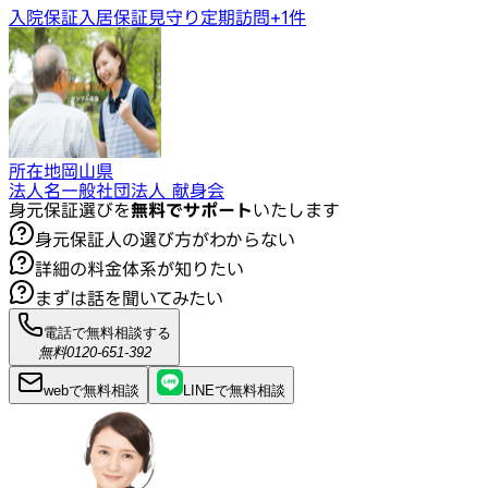
入院保証
入居保証
見守り定期訪問
+
1
件
所在地
岡山県
法人名
一般社団法人 献身会
身元保証選びを
無料でサポート
いたします
身元保証人の選び方がわからない
詳細の料金体系が知りたい
まずは話を聞いてみたい
電話で無料相談する
無料
0120-651-392
webで
無料
相談
LINEで
無料
相談