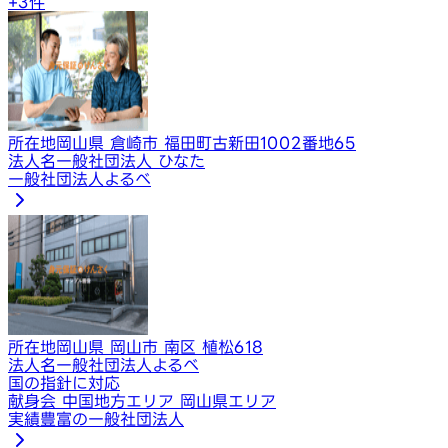
+
3
件
所在地
岡山県 倉崎市 福田町古新田1002番地65
法人名
一般社団法人 ひなた
一般社団法人よるべ
所在地
岡山県 岡山市 南区 植松618
法人名
一般社団法人よるべ
国の指針に対応
献身会 中国地方エリア 岡山県エリア
実績豊富の一般社団法人