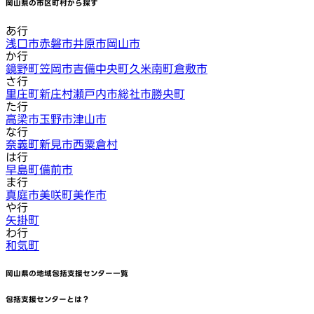
岡山県
の市区町村から探す
あ行
浅口市
赤磐市
井原市
岡山市
か行
鏡野町
笠岡市
吉備中央町
久米南町
倉敷市
さ行
里庄町
新庄村
瀬戸内市
総社市
勝央町
た行
高梁市
玉野市
津山市
な行
奈義町
新見市
西粟倉村
は行
早島町
備前市
ま行
真庭市
美咲町
美作市
や行
矢掛町
わ行
和気町
岡山県
の地域包括支援センター一覧
包括支援センターとは？