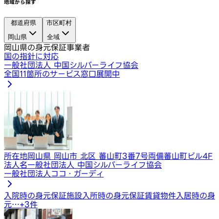
地域から探す
都道府県
市区町村
岡山県
全域
岡山県の身元保証事業者
国の指針に対応
一般社団法人 中国シルバーライフ協会
全国11箇所のサービス窓口展開中
所在地
岡山県 岡山市 北区 蕃山町3番7号両備蕃山町ビル4F
法人名
一般社団法人 中国シルバーライフ協会
一般社団法人ココ・ガーディ
入院時の身元保証
施設入所時の身元保証
賃貸物件入居時の身
元…
+
3
件