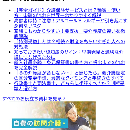
【完全ガイド】介護保険サービスとは？種類・使い
方・申請の流れを世界一わかりやすく解説
高齢者は特に注意！アルコールアレルギーが引き起こす
深刻なリスク
家族にもわかりやすい！要支援・要介護度の違いを徹
底解説
「特別受益」とは？相続で財産をもらいすぎた人への
対処法
知っておきたい認知症のサイン：早期発見と適切な介
護につなげるために
新入社員必読！身元保証書の書き方と提出までの流れ
を完全解説
「今の介護度が合わない…」と感じたら。要介護認定
の区分変更申請、最適なタイミングと手続きのすべて
行政書士と司法書士、どちらに相談すべきか？判断基
準と選び方
すべてのお役立ち資料を見る