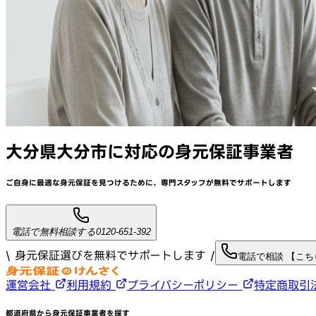
大分県大分市
に対応
の身元保証事業者
ご自身に最適な身元保証を見つけるために、
専門スタッフが
無料でサポート
します
電話で無料相談する
0120-651-392
\ 身元保証選びを無料でサポートします /
電話で相談 【こ
運営会社
利用規約
プライバシーポリシー
特定商取引
都道府県から身元保証事業者を探す