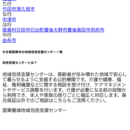
た行
竹田市
津久見市
な行
中津市
は行
姫島村
日田市
日出町
豊後大野市
豊後高田市
別府市
や行
由布市
大分県国東市
の地域包括支援センター一覧
包括支援センターとは？
地域包括支援センターは、高齢者が住み慣れた地域で安心し
て暮らせるように支援する公的機関です。介護や健康、福
祉、権利擁護などに関する相談を受け付け、ケアマネジメン
トやサービス調整を行います。介護が必要になる前の段階か
ら利用でき、本人や家族の困りごとに幅広く対応します。身
元保証以外でのご相談はこちらもご活用ください。
国東圏域地域包括支援センター