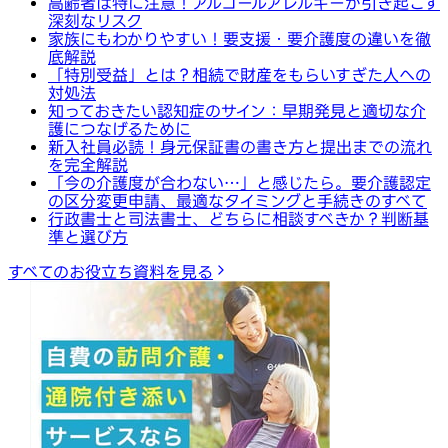
高齢者は特に注意！アルコールアレルギーが引き起こす
深刻なリスク
家族にもわかりやすい！要支援・要介護度の違いを徹
底解説
「特別受益」とは？相続で財産をもらいすぎた人への
対処法
知っておきたい認知症のサイン：早期発見と適切な介
護につなげるために
新入社員必読！身元保証書の書き方と提出までの流れ
を完全解説
「今の介護度が合わない…」と感じたら。要介護認定
の区分変更申請、最適なタイミングと手続きのすべて
行政書士と司法書士、どちらに相談すべきか？判断基
準と選び方
すべてのお役立ち資料を見る