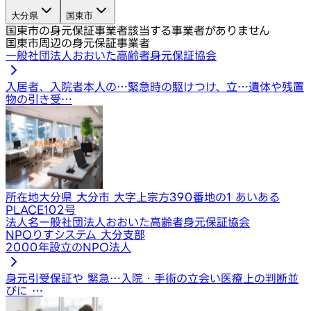
大分県
国東市
国東市の身元保証事業者
該当する事業者がありません
国東市周辺の身元保証事業者
一般社団法人おおいた高齢者身元保証協会
入居者、入院者本人の…
緊急時の駆けつけ、立…
遺体や残置
物の引き受…
所在地
大分県 大分市 大字上宗方390番地の1 あいある
PLACE102号
法人名
一般社団法人おおいた高齢者身元保証協会
NPOりすシステム 大分支部
2000年設立のNPO法人
身元引受保証や 緊急…
入院・手術の立会い
医療上の判断並
びに …