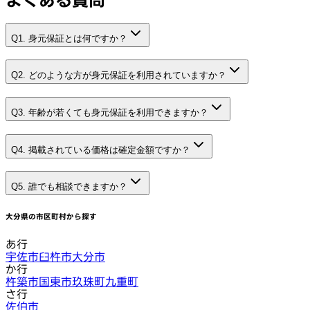
Q1. 身元保証とは何ですか？
Q2. どのような方が身元保証を利用されていますか？
Q3. 年齢が若くても身元保証を利用できますか？
Q4. 掲載されている価格は確定金額ですか？
Q5. 誰でも相談できますか？
大分県
の市区町村から探す
あ行
宇佐市
臼杵市
大分市
か行
杵築市
国東市
玖珠町
九重町
さ行
佐伯市