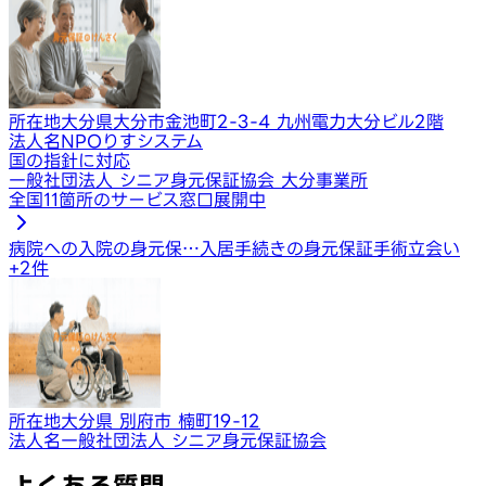
所在地
大分県大分市金池町2-3-4 九州電力大分ビル2階
法人名
NPOりすシステム
国の指針に対応
一般社団法人 シニア身元保証協会 大分事業所
全国11箇所のサービス窓口展開中
病院への入院の身元保…
入居手続きの身元保証
手術立会い
+
2
件
所在地
大分県 別府市 楠町19-12
法人名
一般社団法人 シニア身元保証協会
よくある質問