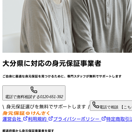
大分県
に対応
の身元保証事業者
ご自身に最適な身元保証を見つけるために、
専門スタッフが
無料でサポート
します
電話で無料相談する
0120-651-392
\ 身元保証選びを無料でサポートします /
電話で相談 【こ
運営会社
利用規約
プライバシーポリシー
特定商取引
都道府県から身元保証事業者を探す