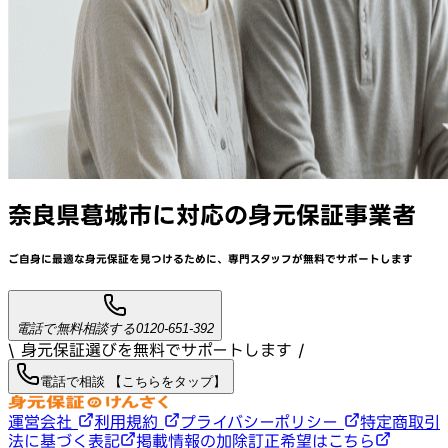
奈良県葛城市
に対応
の身元保証事業者
ご自身に最適な身元保証を見つけるために、
専門スタッフが
無料でサポート
します
電話で無料相談する
0120-651-392
\ 身元保証選びを無料でサポートします /
電話で相談 【こちらをタップ】
運営会社
利用規約
プライバシーポリシー
特定商取引
法に基づく表記
掲載情報の加除訂正希望はこちら