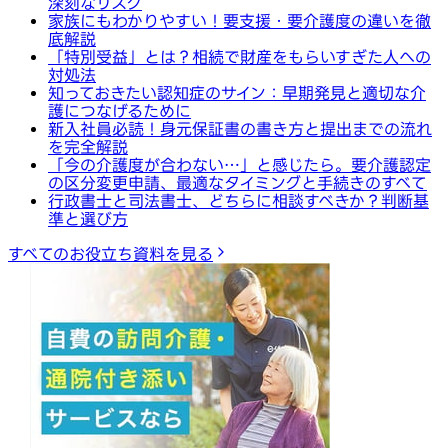
深刻なリスク
家族にもわかりやすい！要支援・要介護度の違いを徹
底解説
「特別受益」とは？相続で財産をもらいすぎた人への
対処法
知っておきたい認知症のサイン：早期発見と適切な介
護につなげるために
新入社員必読！身元保証書の書き方と提出までの流れ
を完全解説
「今の介護度が合わない…」と感じたら。要介護認定
の区分変更申請、最適なタイミングと手続きのすべて
行政書士と司法書士、どちらに相談すべきか？判断基
準と選び方
すべてのお役立ち資料を見る