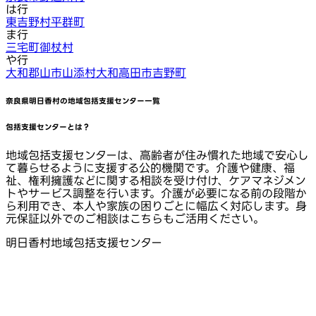
は行
東吉野村
平群町
ま行
三宅町
御杖村
や行
大和郡山市
山添村
大和高田市
吉野町
奈良県明日香村
の地域包括支援センター一覧
包括支援センターとは？
地域包括支援センターは、高齢者が住み慣れた地域で安心し
て暮らせるように支援する公的機関です。介護や健康、福
祉、権利擁護などに関する相談を受け付け、ケアマネジメン
トやサービス調整を行います。介護が必要になる前の段階か
ら利用でき、本人や家族の困りごとに幅広く対応します。身
元保証以外でのご相談はこちらもご活用ください。
明日香村地域包括支援センター