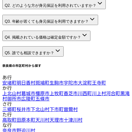
Q2. どのような方が身元保証を利用されていますか？
Q3. 年齢が若くても身元保証を利用できますか？
Q4. 掲載されている価格は確定金額ですか？
Q5. 誰でも相談できますか？
奈良県
の市区町村から探す
あ行
安堵町
明日香村
斑鳩町
生駒市
宇陀市
大淀町
王寺町
か行
上北山村
葛城市
橿原市
上牧町
香芝市
川西町
川上村
河合町
黒滝
村
御所市
広陵町
五條市
さ行
三郷町
桜井市
下北山村
下市町
曽爾村
た行
高取町
田原本町
天川村
天理市
十津川村
な行
奈良市
野迫川村