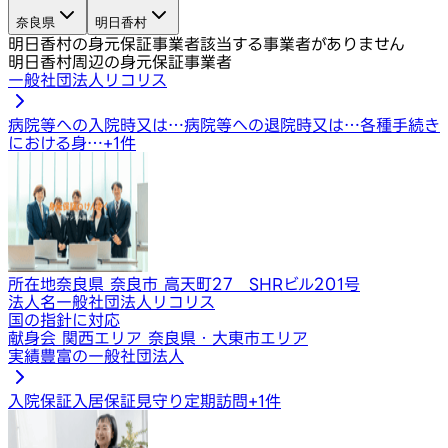
奈良県
明日香村
明日香村の身元保証事業者
該当する事業者がありません
明日香村周辺の身元保証事業者
一般社団法人リコリス
病院等への入院時又は…
病院等への退院時又は…
各種手続き
における身…
+
1
件
所在地
奈良県 奈良市 高天町27 SHRビル201号
法人名
一般社団法人リコリス
国の指針に対応
献身会 関西エリア 奈良県・大東市エリア
実績豊富の一般社団法人
入院保証
入居保証
見守り定期訪問
+
1
件