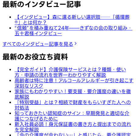
最新のインタビュー記事
【インタビュー】森に還る新しい選択肢──「循環葬
®︎」とは何か？
“信頼”を積み重ねて24年——きずなの会の取り組み・
五十君様インタビュー
すべてのインタビュー記事を見る
最新のお役立ち資料
【完全ガイド】介護保険サービスとは？種類・使い
方・申請の流れを世界一わかりやすく解説
高齢者は特に注意！アルコールアレルギーが引き起こす
深刻なリスク
家族にもわかりやすい！要支援・要介護度の違いを徹
底解説
「特別受益」とは？相続で財産をもらいすぎた人への
対処法
知っておきたい認知症のサイン：早期発見と適切な介
護につなげるために
新入社員必読！身元保証書の書き方と提出までの流れ
を完全解説
「今の介護度が合わない…」と感じたら。要介護認定