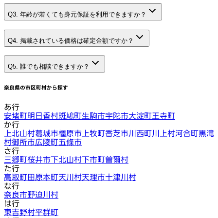
Q3. 年齢が若くても身元保証を利用できますか？
Q4. 掲載されている価格は確定金額ですか？
Q5. 誰でも相談できますか？
奈良県
の市区町村から探す
あ行
安堵町
明日香村
斑鳩町
生駒市
宇陀市
大淀町
王寺町
か行
上北山村
葛城市
橿原市
上牧町
香芝市
川西町
川上村
河合町
黒滝
村
御所市
広陵町
五條市
さ行
三郷町
桜井市
下北山村
下市町
曽爾村
た行
高取町
田原本町
天川村
天理市
十津川村
な行
奈良市
野迫川村
は行
東吉野村
平群町