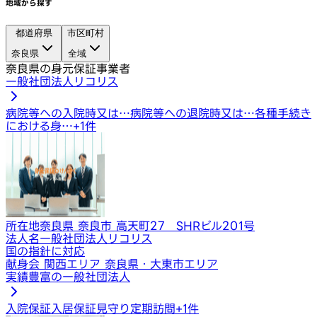
地域から探す
都道府県
市区町村
奈良県
全域
奈良県の身元保証事業者
一般社団法人リコリス
病院等への入院時又は…
病院等への退院時又は…
各種手続き
における身…
+
1
件
所在地
奈良県 奈良市 高天町27 SHRビル201号
法人名
一般社団法人リコリス
国の指針に対応
献身会 関西エリア 奈良県・大東市エリア
実績豊富の一般社団法人
入院保証
入居保証
見守り定期訪問
+
1
件