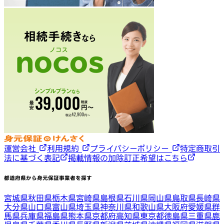
運営会社
利用規約
プライバシーポリシー
特定商取引
法に基づく表記
掲載情報の加除訂正希望はこちら
都道府県から身元保証事業者を探す
宮城県
秋田県
栃木県
宮崎県
島根県
石川県
岡山県
鳥取県
長崎県
大分県
山口県
富山県
埼玉県
神奈川県
和歌山県
大阪府
愛媛県
群
馬県
兵庫県
福島県
熊本県
京都府
高知県
東京都
徳島県
三重県
鹿