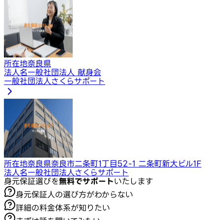
所在地
奈良県
法人名
一般社団法人 献身会
一般社団法人さくらサポート
所在地
奈良県奈良市二条町1丁目52-1 二条町新大ビル1F
法人名
一般社団法人さくらサポート
身元保証選びを
無料でサポート
いたします
身元保証人の選び方がわからない
詳細の料金体系が知りたい