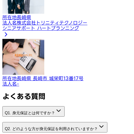
所在地
長崎県
法人名
株式会社トリニティテクノロジー
シニアサポート ハートプランニング
所在地
長崎県 長崎市 城栄町13番17号
法人名
-
よくある質問
Q1. 身元保証とは何ですか？
Q2. どのような方が身元保証を利用されていますか？