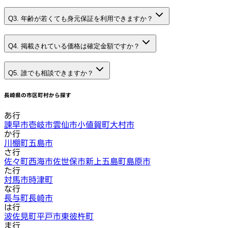
Q3. 年齢が若くても身元保証を利用できますか？
Q4. 掲載されている価格は確定金額ですか？
Q5. 誰でも相談できますか？
長崎県
の市区町村から探す
あ行
諫早市
壱岐市
雲仙市
小値賀町
大村市
か行
川棚町
五島市
さ行
佐々町
西海市
佐世保市
新上五島町
島原市
た行
対馬市
時津町
な行
長与町
長崎市
は行
波佐見町
平戸市
東彼杵町
ま行