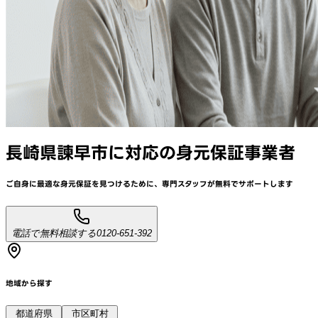
長崎県諫早市
に対応
の身元保証事業者
ご自身に最適な身元保証を見つけるために、
専門スタッフが
無料でサポート
します
電話で無料相談する
0120-651-392
地域から探す
都道府県
市区町村