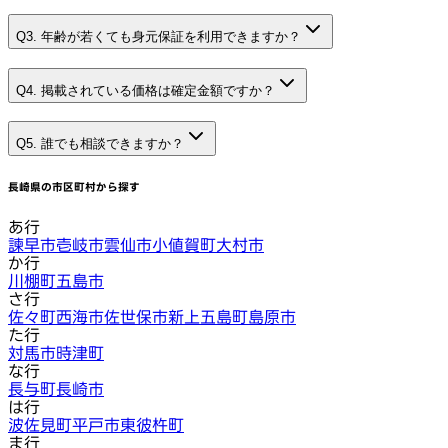
Q3. 年齢が若くても身元保証を利用できますか？
Q4. 掲載されている価格は確定金額ですか？
Q5. 誰でも相談できますか？
長崎県
の市区町村から探す
あ行
諫早市
壱岐市
雲仙市
小値賀町
大村市
か行
川棚町
五島市
さ行
佐々町
西海市
佐世保市
新上五島町
島原市
た行
対馬市
時津町
な行
長与町
長崎市
は行
波佐見町
平戸市
東彼杵町
ま行