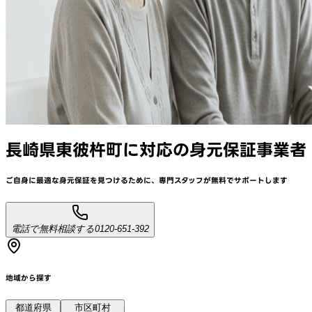
長崎県東彼杵町
に対応
の身元保証事業者
ご自身に最適な身元保証を見つけるために、
専門スタッフが
無料でサポート
します
電話で無料相談する
0120-651-392
地域から探す
都道府県
市区町村