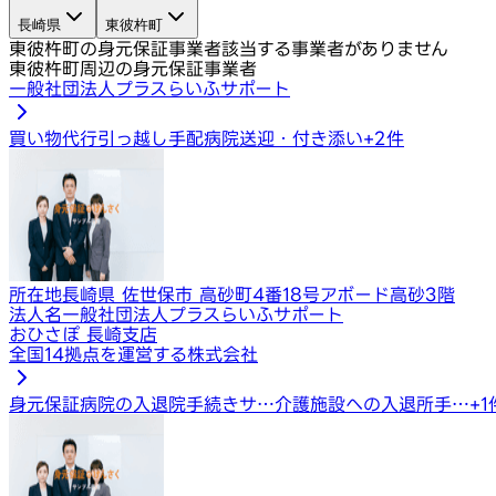
長崎県
東彼杵町
東彼杵町の身元保証事業者
該当する事業者がありません
東彼杵町周辺の身元保証事業者
一般社団法人プラスらいふサポート
買い物代行
引っ越し手配
病院送迎・付き添い
+
2
件
所在地
長崎県 佐世保市 高砂町4番18号アボード高砂3階
法人名
一般社団法人プラスらいふサポート
おひさぽ 長崎支店
全国14拠点を運営する株式会社
身元保証
病院の入退院手続きサ…
介護施設への入退所手…
+
1