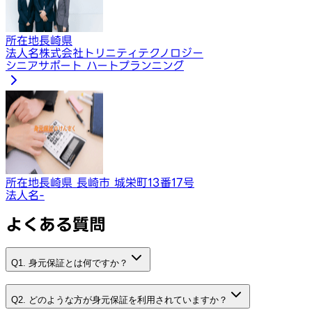
所在地
長崎県
法人名
株式会社トリニティテクノロジー
シニアサポート ハートプランニング
所在地
長崎県 長崎市 城栄町13番17号
法人名
-
よくある質問
Q1. 身元保証とは何ですか？
Q2. どのような方が身元保証を利用されていますか？