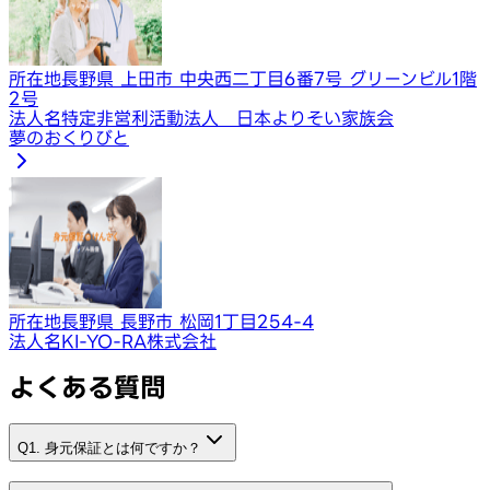
所在地
長野県 上田市 中央西二丁目6番7号 グリーンビル1階
2号
法人名
特定非営利活動法人 日本よりそい家族会
夢のおくりびと
所在地
長野県 長野市 松岡1丁目254-4
法人名
KI-YO-RA株式会社
よくある質問
Q1. 身元保証とは何ですか？