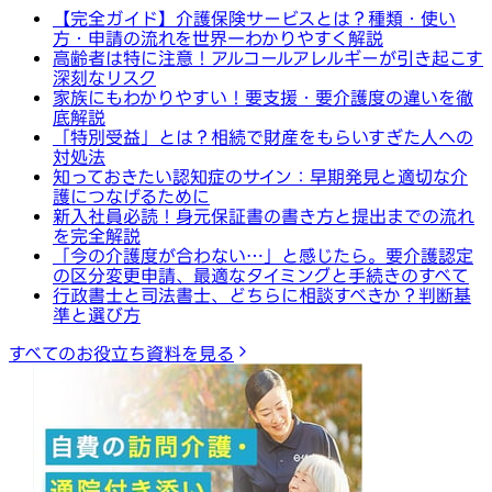
【完全ガイド】介護保険サービスとは？種類・使い
方・申請の流れを世界一わかりやすく解説
高齢者は特に注意！アルコールアレルギーが引き起こす
深刻なリスク
家族にもわかりやすい！要支援・要介護度の違いを徹
底解説
「特別受益」とは？相続で財産をもらいすぎた人への
対処法
知っておきたい認知症のサイン：早期発見と適切な介
護につなげるために
新入社員必読！身元保証書の書き方と提出までの流れ
を完全解説
「今の介護度が合わない…」と感じたら。要介護認定
の区分変更申請、最適なタイミングと手続きのすべて
行政書士と司法書士、どちらに相談すべきか？判断基
準と選び方
すべてのお役立ち資料を見る