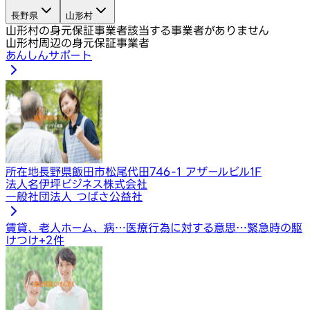
長野県
山形村
山形村の身元保証事業者
該当する事業者がありません
山形村周辺の身元保証事業者
あんしんサポート
所在地
長野県飯田市松尾代田746-1 アザールビル1F
法人名
伊坪ビジネス株式会社
一般社団法人 つばさ公益社
賃貸、老人ホーム、病…
医療行為に対する意思…
緊急時の駆
けつけ
+
2
件