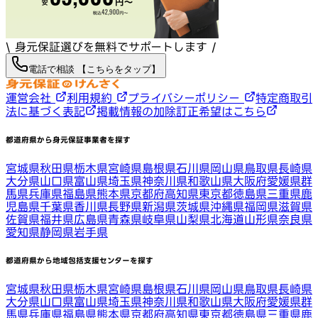
\ 身元保証選びを無料でサポートします /
電話で相談 【こちらをタップ】
運営会社
利用規約
プライバシーポリシー
特定商取引
法に基づく表記
掲載情報の加除訂正希望はこちら
都道府県から身元保証事業者を探す
宮城県
秋田県
栃木県
宮崎県
島根県
石川県
岡山県
鳥取県
長崎県
大分県
山口県
富山県
埼玉県
神奈川県
和歌山県
大阪府
愛媛県
群
馬県
兵庫県
福島県
熊本県
京都府
高知県
東京都
徳島県
三重県
鹿
児島県
千葉県
香川県
長野県
新潟県
茨城県
沖縄県
福岡県
滋賀県
佐賀県
福井県
広島県
青森県
岐阜県
山梨県
北海道
山形県
奈良県
愛知県
静岡県
岩手県
都道府県から地域包括支援センターを探す
宮城県
秋田県
栃木県
宮崎県
島根県
石川県
岡山県
鳥取県
長崎県
大分県
山口県
富山県
埼玉県
神奈川県
和歌山県
大阪府
愛媛県
群
馬県
兵庫県
福島県
熊本県
京都府
高知県
東京都
徳島県
三重県
鹿