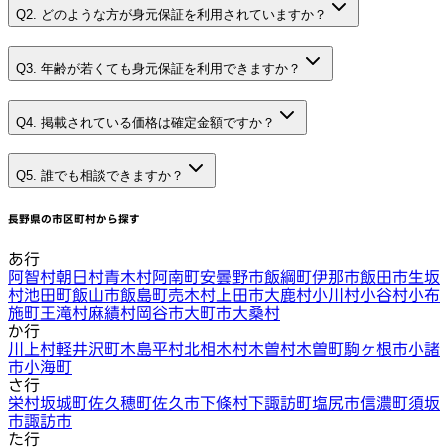
Q2. どのような方が身元保証を利用されていますか？
Q3. 年齢が若くても身元保証を利用できますか？
Q4. 掲載されている価格は確定金額ですか？
Q5. 誰でも相談できますか？
長野県
の市区町村から探す
あ行
阿智村
朝日村
青木村
阿南町
安曇野市
飯綱町
伊那市
飯田市
生坂
村
池田町
飯山市
飯島町
売木村
上田市
大鹿村
小川村
小谷村
小布
施町
王滝村
麻績村
岡谷市
大町市
大桑村
か行
川上村
軽井沢町
木島平村
北相木村
木曽村
木曽町
駒ヶ根市
小諸
市
小海町
さ行
栄村
坂城町
佐久穂町
佐久市
下條村
下諏訪町
塩尻市
信濃町
須坂
市
諏訪市
た行