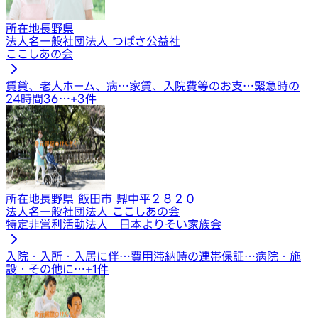
所在地
長野県
法人名
一般社団法人 つばさ公益社
ここしあの会
賃貸、老人ホーム、病…
家賃、入院費等のお支…
緊急時の
24時間36…
+
3
件
所在地
長野県 飯田市 鼎中平２８２０
法人名
一般社団法人 ここしあの会
特定非営利活動法人 日本よりそい家族会
入院・入所・入居に伴…
費用滞納時の連帯保証…
病院・施
設・その他に…
+
1
件