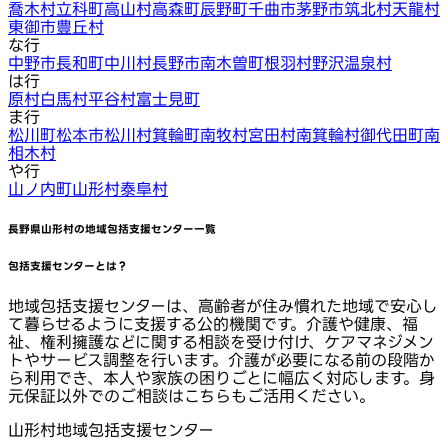
喬木村
立科町
高山村
高森町
辰野町
千曲市
茅野市
筑北村
天龍村
東御市
豊丘村
な行
中野市
長和町
中川村
長野市
南木曽町
根羽村
野沢温泉村
は行
原村
白馬村
平谷村
富士見町
ま行
松川町
松本市
松川村
箕輪町
南牧村
宮田村
南箕輪村
御代田町
南
相木村
や行
山ノ内町
山形村
泰阜村
長野県山形村
の地域包括支援センター一覧
包括支援センターとは？
地域包括支援センターは、高齢者が住み慣れた地域で安心し
て暮らせるように支援する公的機関です。介護や健康、福
祉、権利擁護などに関する相談を受け付け、ケアマネジメン
トやサービス調整を行います。介護が必要になる前の段階か
ら利用でき、本人や家族の困りごとに幅広く対応します。身
元保証以外でのご相談はこちらもご活用ください。
山形村地域包括支援センター