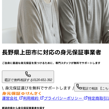
長野県上田市
に対応
の身元保証事業者
ご自身に最適な身元保証を見つけるために、
専門スタッフが
無料でサポート
します
電話で無料相談する
0120-651-392
\ 身元保証選びを無料でサポートします /
電話で相談 【こ
運営会社
利用規約
プライバシーポリシー
特定商取引
都道府県から身元保証事業者を探す