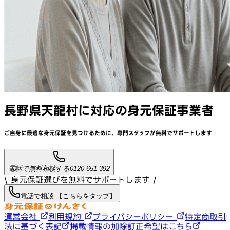
長野県天龍村
に対応
の身元保証事業者
ご自身に最適な身元保証を見つけるために、
専門スタッフが
無料でサポート
します
電話で無料相談する
0120-651-392
\ 身元保証選びを無料でサポートします /
電話で相談 【こちらをタップ】
運営会社
利用規約
プライバシーポリシー
特定商取引
法に基づく表記
掲載情報の加除訂正希望はこちら