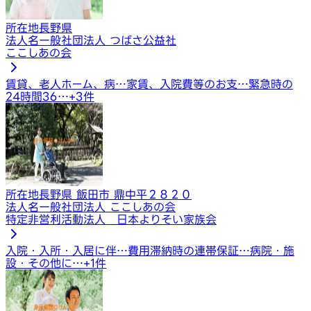
所在地
長野県
法人名
一般社団法人 つばさ公益社
ここしあの会
賃貸、老人ホーム、病…
家賃、入院費等のお支…
緊急時の
24時間36…
+
3
件
所在地
長野県 飯田市 鼎中平２８２０
法人名
一般社団法人 ここしあの会
特定非営利活動法人 日本よりそい家族会
入院・入所・入居に伴…
費用滞納時の連帯保証…
病院・施
設・その他に…
+
1
件