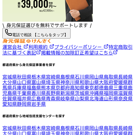
\ 身元保証選びを無料でサポートします /
電話で相談 【こちらをタップ】
運営会社
利用規約
プライバシーポリシー
特定商取引
法に基づく表記
掲載情報の加除訂正希望はこちら
都道府県から身元保証事業者を探す
宮城県
秋田県
栃木県
宮崎県
島根県
石川県
岡山県
鳥取県
長崎県
大分県
山口県
富山県
埼玉県
神奈川県
和歌山県
大阪府
愛媛県
群
馬県
兵庫県
福島県
熊本県
京都府
高知県
東京都
徳島県
三重県
鹿
児島県
千葉県
香川県
長野県
新潟県
茨城県
沖縄県
福岡県
滋賀県
佐賀県
福井県
広島県
青森県
岐阜県
山梨県
北海道
山形県
奈良県
愛知県
静岡県
岩手県
都道府県から地域包括支援センターを探す
宮城県
秋田県
栃木県
宮崎県
島根県
石川県
岡山県
鳥取県
長崎県
大分県
山口県
富山県
埼玉県
神奈川県
和歌山県
大阪府
愛媛県
群