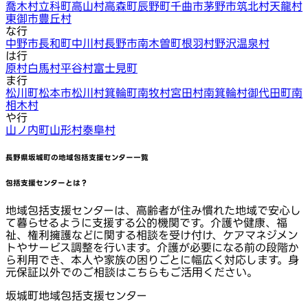
喬木村
立科町
高山村
高森町
辰野町
千曲市
茅野市
筑北村
天龍村
東御市
豊丘村
な行
中野市
長和町
中川村
長野市
南木曽町
根羽村
野沢温泉村
は行
原村
白馬村
平谷村
富士見町
ま行
松川町
松本市
松川村
箕輪町
南牧村
宮田村
南箕輪村
御代田町
南
相木村
や行
山ノ内町
山形村
泰阜村
長野県坂城町
の地域包括支援センター一覧
包括支援センターとは？
地域包括支援センターは、高齢者が住み慣れた地域で安心し
て暮らせるように支援する公的機関です。介護や健康、福
祉、権利擁護などに関する相談を受け付け、ケアマネジメン
トやサービス調整を行います。介護が必要になる前の段階か
ら利用でき、本人や家族の困りごとに幅広く対応します。身
元保証以外でのご相談はこちらもご活用ください。
坂城町地域包括支援センター