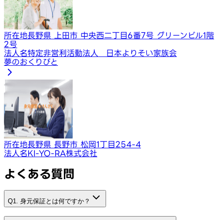
所在地
長野県 上田市 中央西二丁目6番7号 グリーンビル1階
2号
法人名
特定非営利活動法人 日本よりそい家族会
夢のおくりびと
所在地
長野県 長野市 松岡1丁目254-4
法人名
KI-YO-RA株式会社
よくある質問
Q1. 身元保証とは何ですか？