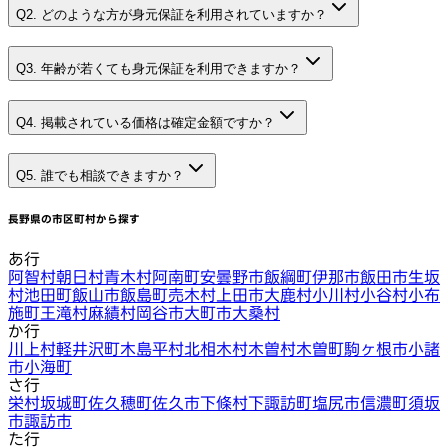
Q2. どのような方が身元保証を利用されていますか？
Q3. 年齢が若くても身元保証を利用できますか？
Q4. 掲載されている価格は確定金額ですか？
Q5. 誰でも相談できますか？
長野県
の市区町村から探す
あ行
阿智村
朝日村
青木村
阿南町
安曇野市
飯綱町
伊那市
飯田市
生坂
村
池田町
飯山市
飯島町
売木村
上田市
大鹿村
小川村
小谷村
小布
施町
王滝村
麻績村
岡谷市
大町市
大桑村
か行
川上村
軽井沢町
木島平村
北相木村
木曽村
木曽町
駒ヶ根市
小諸
市
小海町
さ行
栄村
坂城町
佐久穂町
佐久市
下條村
下諏訪町
塩尻市
信濃町
須坂
市
諏訪市
た行