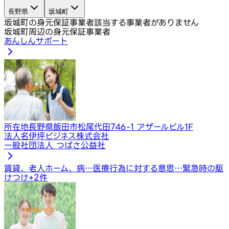
長野県
坂城町
坂城町の身元保証事業者
該当する事業者がありません
坂城町周辺の身元保証事業者
あんしんサポート
所在地
長野県飯田市松尾代田746-1 アザールビル1F
法人名
伊坪ビジネス株式会社
一般社団法人 つばさ公益社
賃貸、老人ホーム、病…
医療行為に対する意思…
緊急時の駆
けつけ
+
2
件