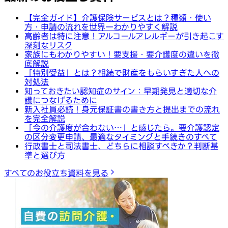
【完全ガイド】介護保険サービスとは？種類・使い
方・申請の流れを世界一わかりやすく解説
高齢者は特に注意！アルコールアレルギーが引き起こす
深刻なリスク
家族にもわかりやすい！要支援・要介護度の違いを徹
底解説
「特別受益」とは？相続で財産をもらいすぎた人への
対処法
知っておきたい認知症のサイン：早期発見と適切な介
護につなげるために
新入社員必読！身元保証書の書き方と提出までの流れ
を完全解説
「今の介護度が合わない…」と感じたら。要介護認定
の区分変更申請、最適なタイミングと手続きのすべて
行政書士と司法書士、どちらに相談すべきか？判断基
準と選び方
すべてのお役立ち資料を見る