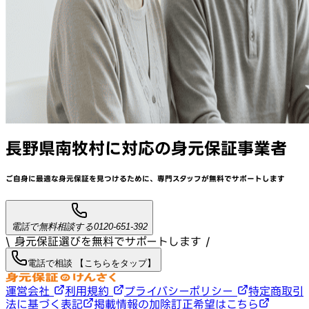
長野県南牧村
に対応
の身元保証事業者
ご自身に最適な身元保証を見つけるために、
専門スタッフが
無料でサポート
します
電話で無料相談する
0120-651-392
\ 身元保証選びを無料でサポートします /
電話で相談 【こちらをタップ】
運営会社
利用規約
プライバシーポリシー
特定商取引
法に基づく表記
掲載情報の加除訂正希望はこちら