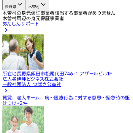
長野県
木曽村
木曽村の身元保証事業者
該当する事業者がありません
木曽村周辺の身元保証事業者
あんしんサポート
所在地
長野県飯田市松尾代田746-1 アザールビル1F
法人名
伊坪ビジネス株式会社
一般社団法人 つばさ公益社
賃貸、老人ホーム、病…
医療行為に対する意思…
緊急時の駆
けつけ
+
2
件