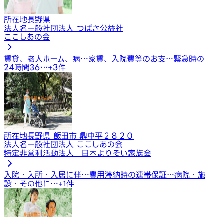
所在地
長野県
法人名
一般社団法人 つばさ公益社
ここしあの会
賃貸、老人ホーム、病…
家賃、入院費等のお支…
緊急時の
24時間36…
+
3
件
所在地
長野県 飯田市 鼎中平２８２０
法人名
一般社団法人 ここしあの会
特定非営利活動法人 日本よりそい家族会
入院・入所・入居に伴…
費用滞納時の連帯保証…
病院・施
設・その他に…
+
1
件