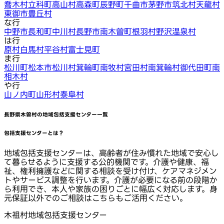
喬木村
立科町
高山村
高森町
辰野町
千曲市
茅野市
筑北村
天龍村
東御市
豊丘村
な行
中野市
長和町
中川村
長野市
南木曽町
根羽村
野沢温泉村
は行
原村
白馬村
平谷村
富士見町
ま行
松川町
松本市
松川村
箕輪町
南牧村
宮田村
南箕輪村
御代田町
南
相木村
や行
山ノ内町
山形村
泰阜村
長野県木曽村
の地域包括支援センター一覧
包括支援センターとは？
地域包括支援センターは、高齢者が住み慣れた地域で安心し
て暮らせるように支援する公的機関です。介護や健康、福
祉、権利擁護などに関する相談を受け付け、ケアマネジメン
トやサービス調整を行います。介護が必要になる前の段階か
ら利用でき、本人や家族の困りごとに幅広く対応します。身
元保証以外でのご相談はこちらもご活用ください。
木祖村地域包括支援センター