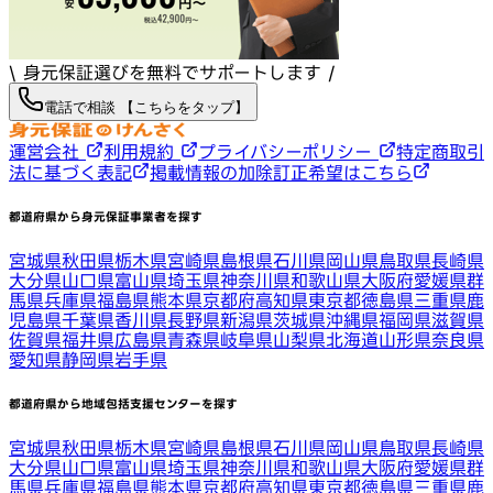
\ 身元保証選びを無料でサポートします /
電話で相談 【こちらをタップ】
運営会社
利用規約
プライバシーポリシー
特定商取引
法に基づく表記
掲載情報の加除訂正希望はこちら
都道府県から身元保証事業者を探す
宮城県
秋田県
栃木県
宮崎県
島根県
石川県
岡山県
鳥取県
長崎県
大分県
山口県
富山県
埼玉県
神奈川県
和歌山県
大阪府
愛媛県
群
馬県
兵庫県
福島県
熊本県
京都府
高知県
東京都
徳島県
三重県
鹿
児島県
千葉県
香川県
長野県
新潟県
茨城県
沖縄県
福岡県
滋賀県
佐賀県
福井県
広島県
青森県
岐阜県
山梨県
北海道
山形県
奈良県
愛知県
静岡県
岩手県
都道府県から地域包括支援センターを探す
宮城県
秋田県
栃木県
宮崎県
島根県
石川県
岡山県
鳥取県
長崎県
大分県
山口県
富山県
埼玉県
神奈川県
和歌山県
大阪府
愛媛県
群
馬県
兵庫県
福島県
熊本県
京都府
高知県
東京都
徳島県
三重県
鹿