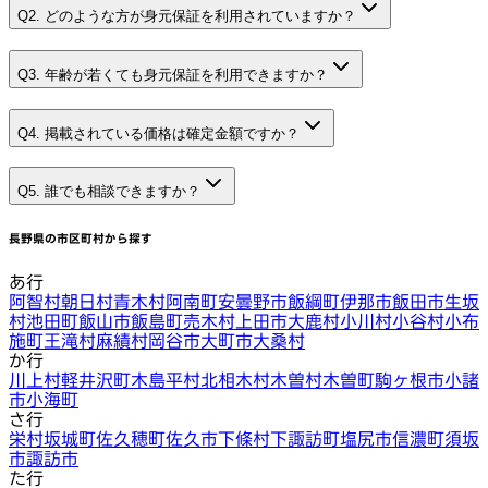
Q2. どのような方が身元保証を利用されていますか？
Q3. 年齢が若くても身元保証を利用できますか？
Q4. 掲載されている価格は確定金額ですか？
Q5. 誰でも相談できますか？
長野県
の市区町村から探す
あ行
阿智村
朝日村
青木村
阿南町
安曇野市
飯綱町
伊那市
飯田市
生坂
村
池田町
飯山市
飯島町
売木村
上田市
大鹿村
小川村
小谷村
小布
施町
王滝村
麻績村
岡谷市
大町市
大桑村
か行
川上村
軽井沢町
木島平村
北相木村
木曽村
木曽町
駒ヶ根市
小諸
市
小海町
さ行
栄村
坂城町
佐久穂町
佐久市
下條村
下諏訪町
塩尻市
信濃町
須坂
市
諏訪市
た行