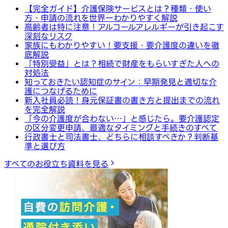
【完全ガイド】介護保険サービスとは？種類・使い
方・申請の流れを世界一わかりやすく解説
高齢者は特に注意！アルコールアレルギーが引き起こす
深刻なリスク
家族にもわかりやすい！要支援・要介護度の違いを徹
底解説
「特別受益」とは？相続で財産をもらいすぎた人への
対処法
知っておきたい認知症のサイン：早期発見と適切な介
護につなげるために
新入社員必読！身元保証書の書き方と提出までの流れ
を完全解説
「今の介護度が合わない…」と感じたら。要介護認定
の区分変更申請、最適なタイミングと手続きのすべて
行政書士と司法書士、どちらに相談すべきか？判断基
準と選び方
すべてのお役立ち資料を見る