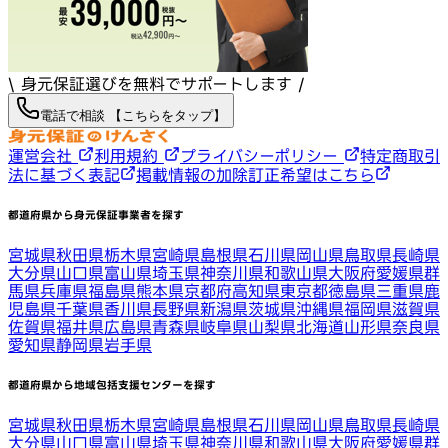
\ 身元保証選びを無料でサポートします /
電話で相談 【こちらをタップ】
運営会社
利用規約
プライバシーポリシー
特定商取引
法に基づく表記
掲載情報の加除訂正希望はこちら
都道府県から身元保証事業者を探す
宮城県
秋田県
栃木県
宮崎県
島根県
石川県
岡山県
鳥取県
長崎県
大分県
山口県
富山県
埼玉県
神奈川県
和歌山県
大阪府
愛媛県
群
馬県
兵庫県
福島県
熊本県
京都府
高知県
東京都
徳島県
三重県
鹿
児島県
千葉県
香川県
長野県
新潟県
茨城県
沖縄県
福岡県
滋賀県
佐賀県
福井県
広島県
青森県
岐阜県
山梨県
北海道
山形県
奈良県
愛知県
静岡県
岩手県
都道府県から地域包括支援センターを探す
宮城県
秋田県
栃木県
宮崎県
島根県
石川県
岡山県
鳥取県
長崎県
大分県
山口県
富山県
埼玉県
神奈川県
和歌山県
大阪府
愛媛県
群