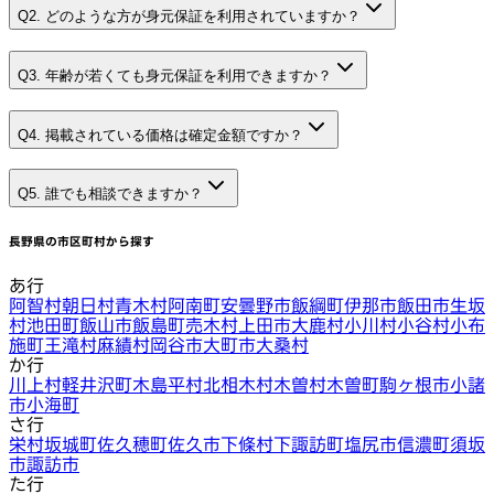
Q2. どのような方が身元保証を利用されていますか？
Q3. 年齢が若くても身元保証を利用できますか？
Q4. 掲載されている価格は確定金額ですか？
Q5. 誰でも相談できますか？
長野県
の市区町村から探す
あ行
阿智村
朝日村
青木村
阿南町
安曇野市
飯綱町
伊那市
飯田市
生坂
村
池田町
飯山市
飯島町
売木村
上田市
大鹿村
小川村
小谷村
小布
施町
王滝村
麻績村
岡谷市
大町市
大桑村
か行
川上村
軽井沢町
木島平村
北相木村
木曽村
木曽町
駒ヶ根市
小諸
市
小海町
さ行
栄村
坂城町
佐久穂町
佐久市
下條村
下諏訪町
塩尻市
信濃町
須坂
市
諏訪市
た行