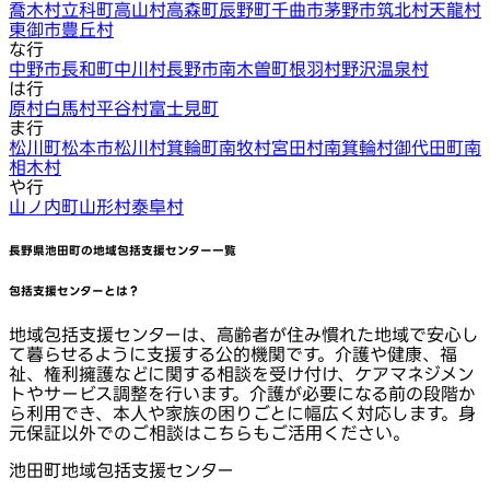
喬木村
立科町
高山村
高森町
辰野町
千曲市
茅野市
筑北村
天龍村
東御市
豊丘村
な行
中野市
長和町
中川村
長野市
南木曽町
根羽村
野沢温泉村
は行
原村
白馬村
平谷村
富士見町
ま行
松川町
松本市
松川村
箕輪町
南牧村
宮田村
南箕輪村
御代田町
南
相木村
や行
山ノ内町
山形村
泰阜村
長野県池田町
の地域包括支援センター一覧
包括支援センターとは？
地域包括支援センターは、高齢者が住み慣れた地域で安心し
て暮らせるように支援する公的機関です。介護や健康、福
祉、権利擁護などに関する相談を受け付け、ケアマネジメン
トやサービス調整を行います。介護が必要になる前の段階か
ら利用でき、本人や家族の困りごとに幅広く対応します。身
元保証以外でのご相談はこちらもご活用ください。
池田町地域包括支援センター