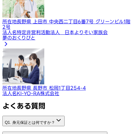
所在地
長野県 上田市 中央西二丁目6番7号 グリーンビル1階
2号
法人名
特定非営利活動法人 日本よりそい家族会
夢のおくりびと
所在地
長野県 長野市 松岡1丁目254-4
法人名
KI-YO-RA株式会社
よくある質問
Q1. 身元保証とは何ですか？