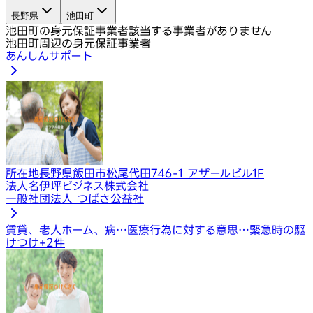
長野県
池田町
池田町の身元保証事業者
該当する事業者がありません
池田町周辺の身元保証事業者
あんしんサポート
所在地
長野県飯田市松尾代田746-1 アザールビル1F
法人名
伊坪ビジネス株式会社
一般社団法人 つばさ公益社
賃貸、老人ホーム、病…
医療行為に対する意思…
緊急時の駆
けつけ
+
2
件