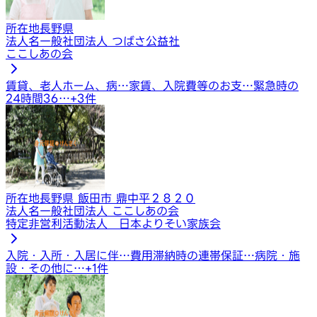
所在地
長野県
法人名
一般社団法人 つばさ公益社
ここしあの会
賃貸、老人ホーム、病…
家賃、入院費等のお支…
緊急時の
24時間36…
+
3
件
所在地
長野県 飯田市 鼎中平２８２０
法人名
一般社団法人 ここしあの会
特定非営利活動法人 日本よりそい家族会
入院・入所・入居に伴…
費用滞納時の連帯保証…
病院・施
設・その他に…
+
1
件