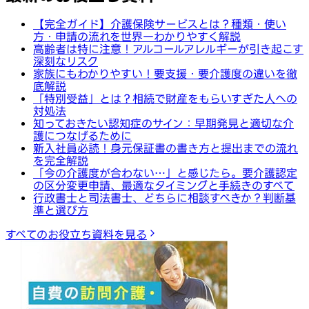
【完全ガイド】介護保険サービスとは？種類・使い
方・申請の流れを世界一わかりやすく解説
高齢者は特に注意！アルコールアレルギーが引き起こす
深刻なリスク
家族にもわかりやすい！要支援・要介護度の違いを徹
底解説
「特別受益」とは？相続で財産をもらいすぎた人への
対処法
知っておきたい認知症のサイン：早期発見と適切な介
護につなげるために
新入社員必読！身元保証書の書き方と提出までの流れ
を完全解説
「今の介護度が合わない…」と感じたら。要介護認定
の区分変更申請、最適なタイミングと手続きのすべて
行政書士と司法書士、どちらに相談すべきか？判断基
準と選び方
すべてのお役立ち資料を見る