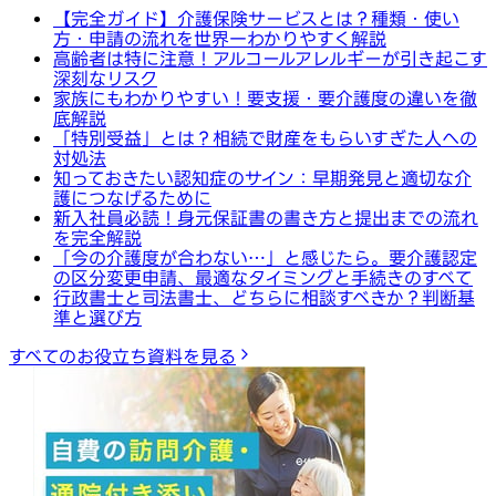
【完全ガイド】介護保険サービスとは？種類・使い
方・申請の流れを世界一わかりやすく解説
高齢者は特に注意！アルコールアレルギーが引き起こす
深刻なリスク
家族にもわかりやすい！要支援・要介護度の違いを徹
底解説
「特別受益」とは？相続で財産をもらいすぎた人への
対処法
知っておきたい認知症のサイン：早期発見と適切な介
護につなげるために
新入社員必読！身元保証書の書き方と提出までの流れ
を完全解説
「今の介護度が合わない…」と感じたら。要介護認定
の区分変更申請、最適なタイミングと手続きのすべて
行政書士と司法書士、どちらに相談すべきか？判断基
準と選び方
すべてのお役立ち資料を見る