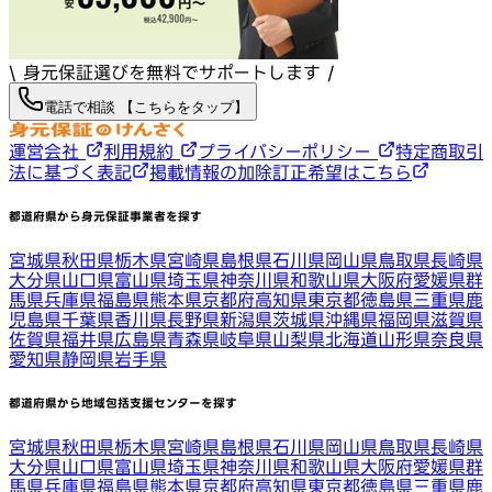
\ 身元保証選びを無料でサポートします /
電話で相談 【こちらをタップ】
運営会社
利用規約
プライバシーポリシー
特定商取引
法に基づく表記
掲載情報の加除訂正希望はこちら
都道府県から身元保証事業者を探す
宮城県
秋田県
栃木県
宮崎県
島根県
石川県
岡山県
鳥取県
長崎県
大分県
山口県
富山県
埼玉県
神奈川県
和歌山県
大阪府
愛媛県
群
馬県
兵庫県
福島県
熊本県
京都府
高知県
東京都
徳島県
三重県
鹿
児島県
千葉県
香川県
長野県
新潟県
茨城県
沖縄県
福岡県
滋賀県
佐賀県
福井県
広島県
青森県
岐阜県
山梨県
北海道
山形県
奈良県
愛知県
静岡県
岩手県
都道府県から地域包括支援センターを探す
宮城県
秋田県
栃木県
宮崎県
島根県
石川県
岡山県
鳥取県
長崎県
大分県
山口県
富山県
埼玉県
神奈川県
和歌山県
大阪府
愛媛県
群
馬県
兵庫県
福島県
熊本県
京都府
高知県
東京都
徳島県
三重県
鹿