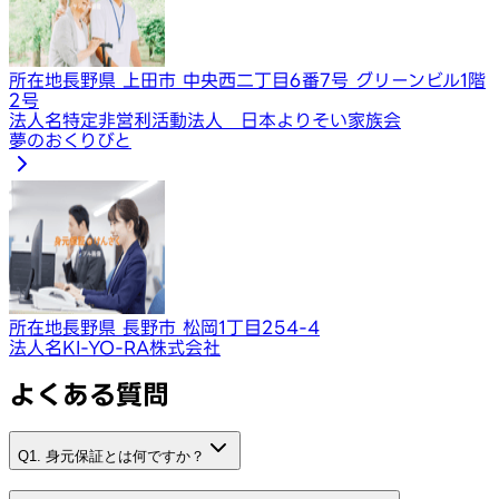
所在地
長野県 上田市 中央西二丁目6番7号 グリーンビル1階
2号
法人名
特定非営利活動法人 日本よりそい家族会
夢のおくりびと
所在地
長野県 長野市 松岡1丁目254-4
法人名
KI-YO-RA株式会社
よくある質問
Q1. 身元保証とは何ですか？