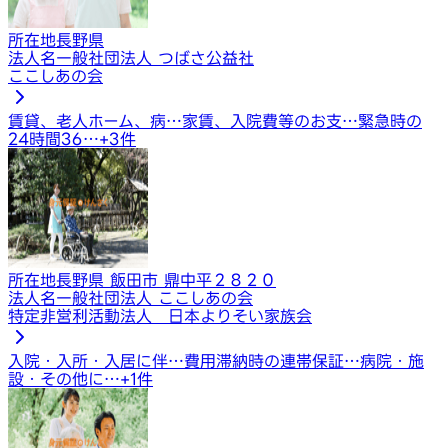
所在地
長野県
法人名
一般社団法人 つばさ公益社
ここしあの会
賃貸、老人ホーム、病…
家賃、入院費等のお支…
緊急時の
24時間36…
+
3
件
所在地
長野県 飯田市 鼎中平２８２０
法人名
一般社団法人 ここしあの会
特定非営利活動法人 日本よりそい家族会
入院・入所・入居に伴…
費用滞納時の連帯保証…
病院・施
設・その他に…
+
1
件