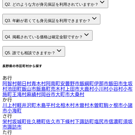
Q2. どのような方が身元保証を利用されていますか？
Q3. 年齢が若くても身元保証を利用できますか？
Q4. 掲載されている価格は確定金額ですか？
Q5. 誰でも相談できますか？
長野県
の市区町村から探す
あ行
阿智村
朝日村
青木村
阿南町
安曇野市
飯綱町
伊那市
飯田市
生坂
村
池田町
飯山市
飯島町
売木村
上田市
大鹿村
小川村
小谷村
小布
施町
王滝村
麻績村
岡谷市
大町市
大桑村
か行
川上村
軽井沢町
木島平村
北相木村
木曽村
木曽町
駒ヶ根市
小諸
市
小海町
さ行
栄村
坂城町
佐久穂町
佐久市
下條村
下諏訪町
塩尻市
信濃町
須坂
市
諏訪市
た行