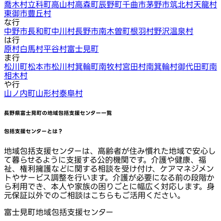
喬木村
立科町
高山村
高森町
辰野町
千曲市
茅野市
筑北村
天龍村
東御市
豊丘村
な行
中野市
長和町
中川村
長野市
南木曽町
根羽村
野沢温泉村
は行
原村
白馬村
平谷村
富士見町
ま行
松川町
松本市
松川村
箕輪町
南牧村
宮田村
南箕輪村
御代田町
南
相木村
や行
山ノ内町
山形村
泰阜村
長野県富士見町
の地域包括支援センター一覧
包括支援センターとは？
地域包括支援センターは、高齢者が住み慣れた地域で安心し
て暮らせるように支援する公的機関です。介護や健康、福
祉、権利擁護などに関する相談を受け付け、ケアマネジメン
トやサービス調整を行います。介護が必要になる前の段階か
ら利用でき、本人や家族の困りごとに幅広く対応します。身
元保証以外でのご相談はこちらもご活用ください。
富士見町地域包括支援センター