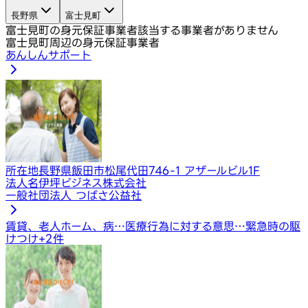
長野県
富士見町
富士見町の身元保証事業者
該当する事業者がありません
富士見町周辺の身元保証事業者
あんしんサポート
所在地
長野県飯田市松尾代田746-1 アザールビル1F
法人名
伊坪ビジネス株式会社
一般社団法人 つばさ公益社
賃貸、老人ホーム、病…
医療行為に対する意思…
緊急時の駆
けつけ
+
2
件