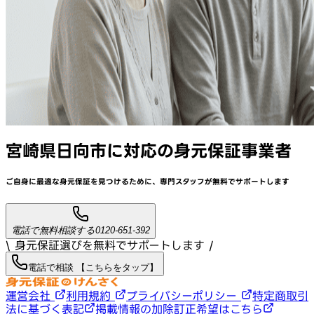
宮崎県日向市
に対応
の身元保証事業者
ご自身に最適な身元保証を見つけるために、
専門スタッフが
無料でサポート
します
電話で無料相談する
0120-651-392
\ 身元保証選びを無料でサポートします /
電話で相談 【こちらをタップ】
運営会社
利用規約
プライバシーポリシー
特定商取引
法に基づく表記
掲載情報の加除訂正希望はこちら