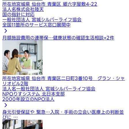
所在地
宮城県 仙台市 青葉区 郷六字屋敷4-22
法人名
株式会社陸天
国の指針に対応
一般社団法人 宮城シルバーライフ協会
全国11箇所のサービス窓口展開中
月額施設費用の連帯保…
健康状態の確認
生活相談
+
2
件
所在地
宮城県 仙台市 青葉区二日町3番10号 グラン・シャ
リオビル2階
法人名
一般社団法人 宮城シルバーライフ協会
NPOりすシステム 北日本支部
2000年設立のNPO法人
身元引受保証や 緊急…
入院・手術の立会い
医療上の判断並
びに …