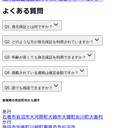
よくある質問
Q1. 身元保証とは何ですか？
Q2. どのような方が身元保証を利用されていますか？
Q3. 年齢が若くても身元保証を利用できますか？
Q4. 掲載されている価格は確定金額ですか？
Q5. 誰でも相談できますか？
宮城県
の市区町村から探す
あ行
石巻市
岩沼市
大河原町
大崎市
大郷町
女川町
大衡村
か行
角田市
加美町
川崎町
栗原市
気仙沼市