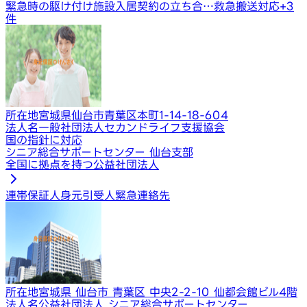
緊急時の駆け付け
施設入居契約の立ち合…
救急搬送対応
+
3
件
所在地
宮城県仙台市青葉区本町1-14-18-604
法人名
一般社団法人セカンドライフ支援協会
国の指針に対応
シニア総合サポートセンター 仙台支部
全国に拠点を持つ公益社団法人
連帯保証人
身元引受人
緊急連絡先
所在地
宮城県 仙台市 青葉区 中央2-2-10 仙都会館ビル4階
法人名
公益社団法人 シニア総合サポートセンター