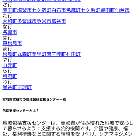
さ行
蔵王町
塩釜市
七ケ宿町
白石市
色麻町
七ケ浜町
柴田町
仙台市
た行
大和町
多賀城市
登米市
富谷市
な行
名取市
は行
東松島市
ま行
松島町
丸森町
美里町
南三陸町
村田町
や行
山元町
ら行
利府町
わ行
涌谷町
亘理町
宮城県富谷市
の地域包括支援センター一覧
包括支援センターとは？
地域包括支援センターは、高齢者が住み慣れた地域で安心し
て暮らせるように支援する公的機関です。介護や健康、福
祉、権利擁護などに関する相談を受け付け、ケアマネジメン