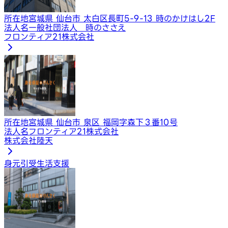
所在地
宮城県 仙台市 太白区長町5-9-13 時のかけはし2F
法人名
一般社団法人 時のささえ
フロンティア21株式会社
所在地
宮城県 仙台市 泉区 福岡字森下３番10号
法人名
フロンティア21株式会社
株式会社陸天
身元引受
生活支援