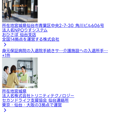
所在地
宮城県仙台市青葉区中央2-7-30 角川ビル606号
法人名
NPOりすシステム
おひさぽ 仙台支店
全国14拠点を運営する株式会社
身元保証
病院の入退院手続きサ…
介護施設への入退所手…
+
1
件
所在地
宮城県
法人名
株式会社トリニティテクノロジー
セカンドライフ支援協会 仙台連絡所
東京・仙台・大阪の3拠点で運営