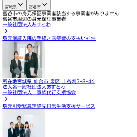
宮城県
富谷市
富谷市の身元保証事業者
該当する事業者がありません
富谷市周辺の身元保証事業者
一般社団法人あすとわ
身元保証
入院の手続き
医療費の支払い
+
1
件
所在地
宮城県 仙台市 泉区 上谷刈3-8-46
法人名
一般社団法人あすとわ
一般社団法人 家族代行支援協会
身元引受
緊急連絡先
日常生活支援サービス