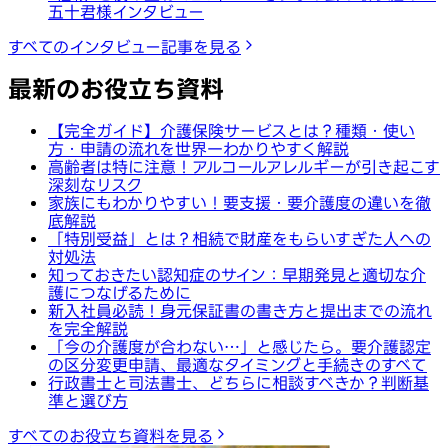
五十君様インタビュー
すべてのインタビュー記事を見る
最新のお役立ち資料
【完全ガイド】介護保険サービスとは？種類・使い
方・申請の流れを世界一わかりやすく解説
高齢者は特に注意！アルコールアレルギーが引き起こす
深刻なリスク
家族にもわかりやすい！要支援・要介護度の違いを徹
底解説
「特別受益」とは？相続で財産をもらいすぎた人への
対処法
知っておきたい認知症のサイン：早期発見と適切な介
護につなげるために
新入社員必読！身元保証書の書き方と提出までの流れ
を完全解説
「今の介護度が合わない…」と感じたら。要介護認定
の区分変更申請、最適なタイミングと手続きのすべて
行政書士と司法書士、どちらに相談すべきか？判断基
準と選び方
すべてのお役立ち資料を見る