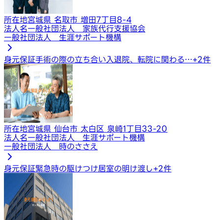
所在地
宮城県 名取市 増田7丁目8-4
法人名
一般社団法人 家族代行支援協会
一般社団法人 生涯サポート機構
身元保証
手術の際の立ち合い
入退院、転院に関わる…
+
2
件
所在地
宮城県 仙台市 太白区 泉崎1丁目33-20
法人名
一般社団法人 生涯サポート機構
一般社団法人 時のささえ
身元保証
緊急時の駆けつけ
居室の明け渡し
+
2
件