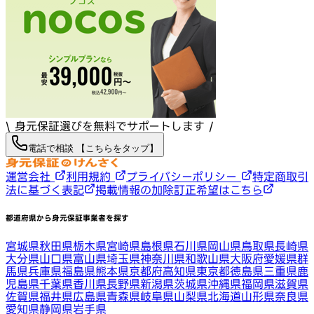
\ 身元保証選びを無料でサポートします /
電話で相談 【こちらをタップ】
運営会社
利用規約
プライバシーポリシー
特定商取引
法に基づく表記
掲載情報の加除訂正希望はこちら
都道府県から身元保証事業者を探す
宮城県
秋田県
栃木県
宮崎県
島根県
石川県
岡山県
鳥取県
長崎県
大分県
山口県
富山県
埼玉県
神奈川県
和歌山県
大阪府
愛媛県
群
馬県
兵庫県
福島県
熊本県
京都府
高知県
東京都
徳島県
三重県
鹿
児島県
千葉県
香川県
長野県
新潟県
茨城県
沖縄県
福岡県
滋賀県
佐賀県
福井県
広島県
青森県
岐阜県
山梨県
北海道
山形県
奈良県
愛知県
静岡県
岩手県