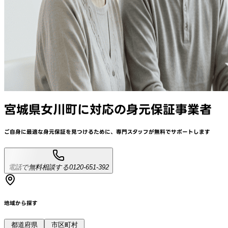
宮城県女川町
に対応
の身元保証事業者
ご自身に最適な身元保証を見つけるために、
専門スタッフが
無料でサポート
します
電話で無料相談する
0120-651-392
地域から探す
都道府県
市区町村