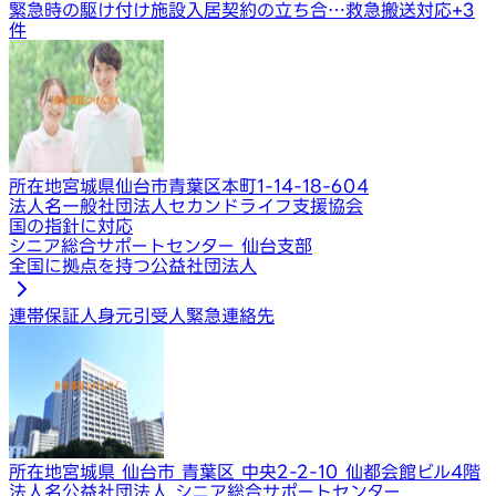
緊急時の駆け付け
施設入居契約の立ち合…
救急搬送対応
+
3
件
所在地
宮城県仙台市青葉区本町1-14-18-604
法人名
一般社団法人セカンドライフ支援協会
国の指針に対応
シニア総合サポートセンター 仙台支部
全国に拠点を持つ公益社団法人
連帯保証人
身元引受人
緊急連絡先
所在地
宮城県 仙台市 青葉区 中央2-2-10 仙都会館ビル4階
法人名
公益社団法人 シニア総合サポートセンター