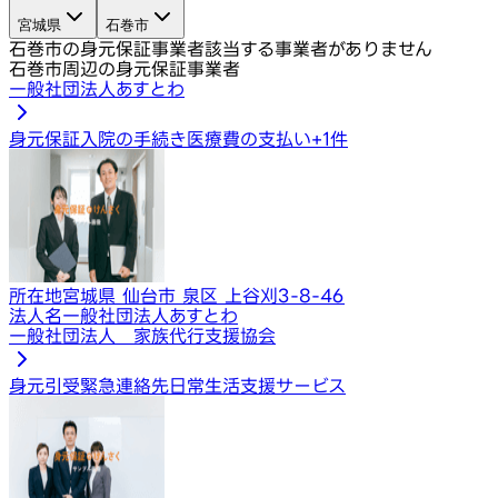
宮城県
石巻市
石巻市の身元保証事業者
該当する事業者がありません
石巻市周辺の身元保証事業者
一般社団法人あすとわ
身元保証
入院の手続き
医療費の支払い
+
1
件
所在地
宮城県 仙台市 泉区 上谷刈3-8-46
法人名
一般社団法人あすとわ
一般社団法人 家族代行支援協会
身元引受
緊急連絡先
日常生活支援サービス