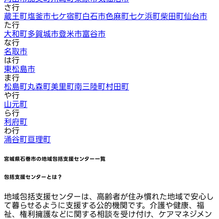
さ行
蔵王町
塩釜市
七ケ宿町
白石市
色麻町
七ケ浜町
柴田町
仙台市
た行
大和町
多賀城市
登米市
富谷市
な行
名取市
は行
東松島市
ま行
松島町
丸森町
美里町
南三陸町
村田町
や行
山元町
ら行
利府町
わ行
涌谷町
亘理町
宮城県石巻市
の地域包括支援センター一覧
包括支援センターとは？
地域包括支援センターは、高齢者が住み慣れた地域で安心し
て暮らせるように支援する公的機関です。介護や健康、福
祉、権利擁護などに関する相談を受け付け、ケアマネジメン