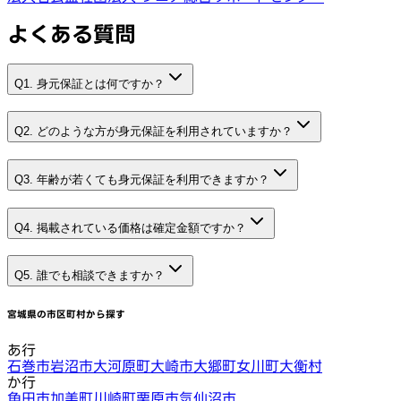
よくある質問
Q1. 身元保証とは何ですか？
Q2. どのような方が身元保証を利用されていますか？
Q3. 年齢が若くても身元保証を利用できますか？
Q4. 掲載されている価格は確定金額ですか？
Q5. 誰でも相談できますか？
宮城県
の市区町村から探す
あ行
石巻市
岩沼市
大河原町
大崎市
大郷町
女川町
大衡村
か行
角田市
加美町
川崎町
栗原市
気仙沼市