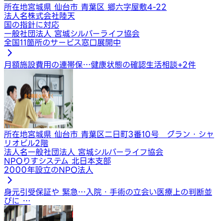
所在地
宮城県 仙台市 青葉区 郷六字屋敷4-22
法人名
株式会社陸天
国の指針に対応
一般社団法人 宮城シルバーライフ協会
全国11箇所のサービス窓口展開中
月額施設費用の連帯保…
健康状態の確認
生活相談
+
2
件
所在地
宮城県 仙台市 青葉区二日町3番10号 グラン・シャ
リオビル2階
法人名
一般社団法人 宮城シルバーライフ協会
NPOりすシステム 北日本支部
2000年設立のNPO法人
身元引受保証や 緊急…
入院・手術の立会い
医療上の判断並
びに …