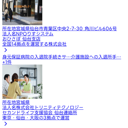
所在地
宮城県仙台市青葉区中央2-7-30 角川ビル606号
法人名
NPOりすシステム
おひさぽ 仙台支店
全国14拠点を運営する株式会社
身元保証
病院の入退院手続きサ…
介護施設への入退所手…
+
1
件
所在地
宮城県
法人名
株式会社トリニティテクノロジー
セカンドライフ支援協会 仙台連絡所
東京・仙台・大阪の3拠点で運営