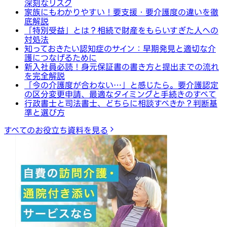
深刻なリスク
家族にもわかりやすい！要支援・要介護度の違いを徹
底解説
「特別受益」とは？相続で財産をもらいすぎた人への
対処法
知っておきたい認知症のサイン：早期発見と適切な介
護につなげるために
新入社員必読！身元保証書の書き方と提出までの流れ
を完全解説
「今の介護度が合わない…」と感じたら。要介護認定
の区分変更申請、最適なタイミングと手続きのすべて
行政書士と司法書士、どちらに相談すべきか？判断基
準と選び方
すべてのお役立ち資料を見る