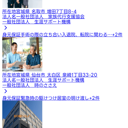
所在地
宮城県 名取市 増田7丁目8-4
法人名
一般社団法人 家族代行支援協会
一般社団法人 生涯サポート機構
身元保証
手術の際の立ち合い
入退院、転院に関わる…
+
2
件
所在地
宮城県 仙台市 太白区 泉崎1丁目33-20
法人名
一般社団法人 生涯サポート機構
一般社団法人 時のささえ
身元保証
緊急時の駆けつけ
居室の明け渡し
+
2
件