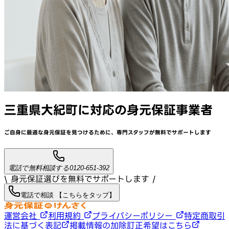
三重県大紀町
に対応
の身元保証事業者
ご自身に最適な身元保証を見つけるために、
専門スタッフが
無料でサポート
します
電話で無料相談する
0120-651-392
\ 身元保証選びを無料でサポートします /
電話で相談 【こちらをタップ】
運営会社
利用規約
プライバシーポリシー
特定商取引
法に基づく表記
掲載情報の加除訂正希望はこちら