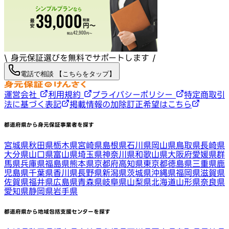
\ 身元保証選びを無料でサポートします /
電話で相談 【こちらをタップ】
運営会社
利用規約
プライバシーポリシー
特定商取引
法に基づく表記
掲載情報の加除訂正希望はこちら
都道府県から身元保証事業者を探す
宮城県
秋田県
栃木県
宮崎県
島根県
石川県
岡山県
鳥取県
長崎県
大分県
山口県
富山県
埼玉県
神奈川県
和歌山県
大阪府
愛媛県
群
馬県
兵庫県
福島県
熊本県
京都府
高知県
東京都
徳島県
三重県
鹿
児島県
千葉県
香川県
長野県
新潟県
茨城県
沖縄県
福岡県
滋賀県
佐賀県
福井県
広島県
青森県
岐阜県
山梨県
北海道
山形県
奈良県
愛知県
静岡県
岩手県
都道府県から地域包括支援センターを探す