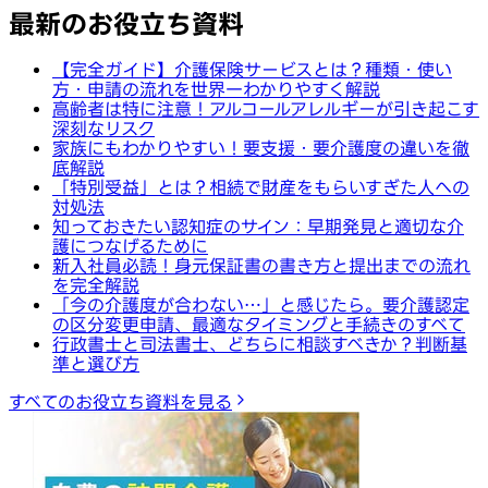
最新のお役立ち資料
【完全ガイド】介護保険サービスとは？種類・使い
方・申請の流れを世界一わかりやすく解説
高齢者は特に注意！アルコールアレルギーが引き起こす
深刻なリスク
家族にもわかりやすい！要支援・要介護度の違いを徹
底解説
「特別受益」とは？相続で財産をもらいすぎた人への
対処法
知っておきたい認知症のサイン：早期発見と適切な介
護につなげるために
新入社員必読！身元保証書の書き方と提出までの流れ
を完全解説
「今の介護度が合わない…」と感じたら。要介護認定
の区分変更申請、最適なタイミングと手続きのすべて
行政書士と司法書士、どちらに相談すべきか？判断基
準と選び方
すべてのお役立ち資料を見る