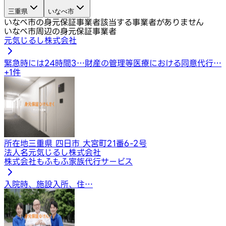
三重県
いなべ市
いなべ市の身元保証事業者
該当する事業者がありません
いなべ市周辺の身元保証事業者
元気じるし株式会社
緊急時には24時間3…
財産の管理等
医療における同意代行…
+
1
件
所在地
三重県 四日市 大宮町21番6-2号
法人名
元気じるし株式会社
株式会社もふもふ家族代行サービス
入院時、施設入所、住…