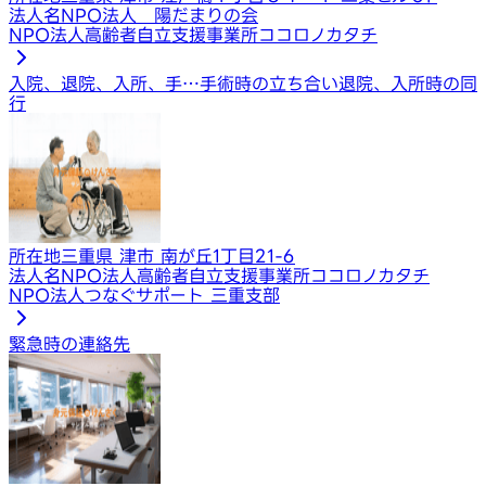
法人名
NPO法人 陽だまりの会
NPO法人高齢者自立支援事業所ココロノカタチ
入院、退院、入所、手…
手術時の立ち合い
退院、入所時の同
行
所在地
三重県 津市 南が丘1丁目21-6
法人名
NPO法人高齢者自立支援事業所ココロノカタチ
NPO法人つなぐサポート 三重支部
緊急時の連絡先