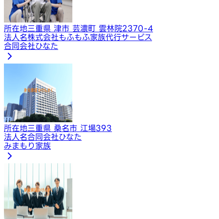
所在地
三重県 津市 芸濃町 雲林院2370-4
法人名
株式会社もふもふ家族代行サービス
合同会社ひなた
所在地
三重県 桑名市 江場393
法人名
合同会社ひなた
みまもり家族