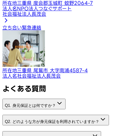
所在地
三重県 度会郡玉城町 蚊野2064-7
法人名
NPO法人つなぐサポート
社会福祉法人長茂会
立ち合い
緊急連絡
所在地
三重県 尾鷲市 大字南浦4587-4
法人名
社会福祉法人長茂会
よくある質問
Q1. 身元保証とは何ですか？
Q2. どのような方が身元保証を利用されていますか？