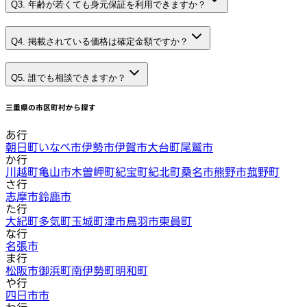
Q3. 年齢が若くても身元保証を利用できますか？
Q4. 掲載されている価格は確定金額ですか？
Q5. 誰でも相談できますか？
三重県
の市区町村から探す
あ行
朝日町
いなべ市
伊勢市
伊賀市
大台町
尾鷲市
か行
川越町
亀山市
木曽岬町
紀宝町
紀北町
桑名市
熊野市
菰野町
さ行
志摩市
鈴鹿市
た行
大紀町
多気町
玉城町
津市
鳥羽市
東員町
な行
名張市
ま行
松阪市
御浜町
南伊勢町
明和町
や行
四日市市