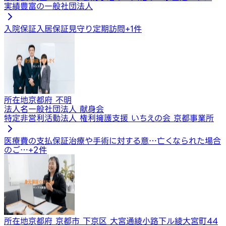
実績豊富の一般社団法人
入院保証
入居保証
見守り定期訪問
+
1
件
所在地
京都府 不明
法人名
一般社団法人 献身会
特定非営利活動法人 権利擁護支援 いちえの会 京都事業所
医療費の支払保証
治療や手術に対する意…
亡くなられた場合
のご…
+
2
件
所在地
京都府 京都市 下京区 大宮通綾小路下ル綾大宮町44