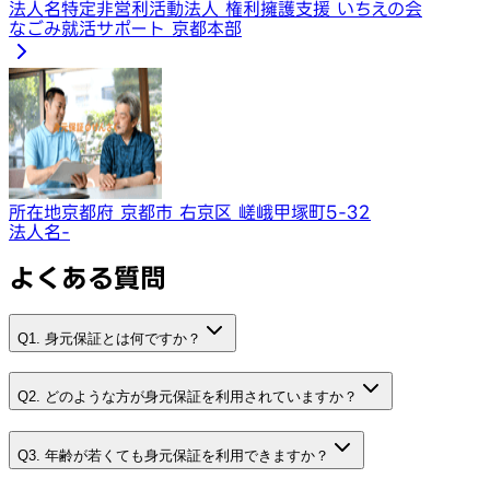
法人名
特定非営利活動法人 権利擁護支援 いちえの会
なごみ就活サポート 京都本部
所在地
京都府 京都市 右京区 嵯峨甲塚町5-32
法人名
-
よくある質問
Q1. 身元保証とは何ですか？
Q2. どのような方が身元保証を利用されていますか？
Q3. 年齢が若くても身元保証を利用できますか？