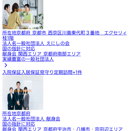
所在地
京都府 京都市 西京区川島東代町３番地 エクセリィ
桂1階
法人名
一般社団法人 えにしの会
国の指針に対応
献身会 関西エリア 京都府南部エリア
実績豊富の一般社団法人
入院保証
入居保証
見守り定期訪問
+
1
件
所在地
京都府
法人名
一般社団法人 献身会
国の指針に対応
献身会 関西エリア 京都府宇治市・八幡市・京田辺エリア