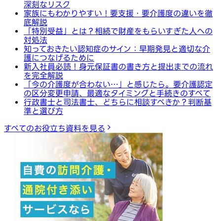
深刻なリスク
家族にもわかりやすい！要支援・要介護度の違いを徹
底解説
「特別受益」とは？相続で財産をもらいすぎた人への
対処法
知っておきたい認知症のサイン：早期発見と適切な介
護につなげるために
新入社員必読！身元保証書の書き方と提出までの流れ
を完全解説
「今の介護度が合わない…」と感じたら。要介護認定
の区分変更申請、最適なタイミングと手続きのすべて
行政書士と司法書士、どちらに相談すべきか？判断基
準と選び方
すべてのお役立ち資料を見る