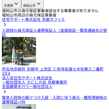
京都府
福知山市
福知山市の身元保証事業者
該当する事業者がありません
福知山市周辺の身元保証事業者
住宅サポート株式会社 京都オフィス
入居時の身元保証人
連帯保証人（金銭保証…
緊急連絡先の受
託
所在地
京都府 京都市 上京区 仁和寺街道七本松東入二番町
204
法人名
住宅サポート株式会社
一般社団法人 えにしの会 京都事業所
全国展開を行う一般社団法人
緊急入院時の駆けつけ
入居・入院に伴う身元…
費用滞納時の
連帯保証
+
1
件