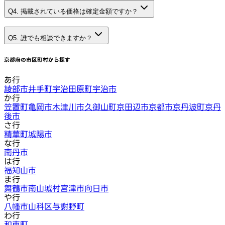
Q4. 掲載されている価格は確定金額ですか？
Q5. 誰でも相談できますか？
京都府
の市区町村から探す
あ行
綾部市
井手町
宇治田原町
宇治市
か行
笠置町
亀岡市
木津川市
久御山町
京田辺市
京都市
京丹波町
京丹
後市
さ行
精華町
城陽市
な行
南丹市
は行
福知山市
ま行
舞鶴市
南山城村
宮津市
向日市
や行
八幡市
山科区
与謝野町
わ行
和束町