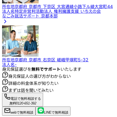
所在地
京都府 京都市 下京区 大宮通綾小路下ル綾大宮町44
法人名
特定非営利活動法人 権利擁護支援 いちえの会
なごみ就活サポート 京都本部
所在地
京都府 京都市 右京区 嵯峨甲塚町5-32
法人名
-
身元保証選びを
無料でサポート
いたします
身元保証人の選び方がわからない
詳細の料金体系が知りたい
まずは話を聞いてみたい
電話で無料相談する
無料
0120-651-392
webで
無料
相談
LINEで
無料
相談