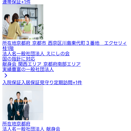
連帯保証
+
1
件
所在地
京都府 京都市 西京区川島東代町３番地 エクセリィ
桂1階
法人名
一般社団法人 えにしの会
国の指針に対応
献身会 関西エリア 京都府南部エリア
実績豊富の一般社団法人
入院保証
入居保証
見守り定期訪問
+
1
件
所在地
京都府
法人名
一般社団法人 献身会