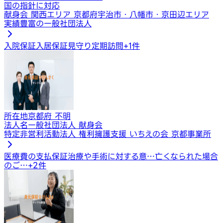
国の指針に対応
献身会 関西エリア 京都府宇治市・八幡市・京田辺エリア
実績豊富の一般社団法人
入院保証
入居保証
見守り定期訪問
+
1
件
所在地
京都府 不明
法人名
一般社団法人 献身会
特定非営利活動法人 権利擁護支援 いちえの会 京都事業所
医療費の支払保証
治療や手術に対する意…
亡くなられた場合
のご…
+
2
件