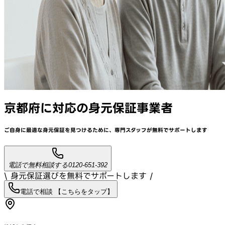
京都府
に対応
の身元保証事業者
ご自身に最適な身元保証を見つけるために、
専門スタッフが
無料でサポート
します
電話で無料相談する
0120-651-392
\ 身元保証選びを無料でサポートします /
電話で相談 【こちらをタップ】