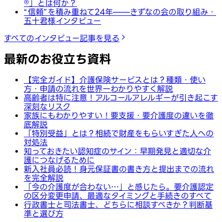
®︎」とは何か？
“信頼”を積み重ねて24年——きずなの会の取り組み・
五十君様インタビュー
すべてのインタビュー記事を見る
最新のお役立ち資料
【完全ガイド】介護保険サービスとは？種類・使い
方・申請の流れを世界一わかりやすく解説
高齢者は特に注意！アルコールアレルギーが引き起こす
深刻なリスク
家族にもわかりやすい！要支援・要介護度の違いを徹
底解説
「特別受益」とは？相続で財産をもらいすぎた人への
対処法
知っておきたい認知症のサイン：早期発見と適切な介
護につなげるために
新入社員必読！身元保証書の書き方と提出までの流れ
を完全解説
「今の介護度が合わない…」と感じたら。要介護認定
の区分変更申請、最適なタイミングと手続きのすべて
行政書士と司法書士、どちらに相談すべきか？判断基
準と選び方