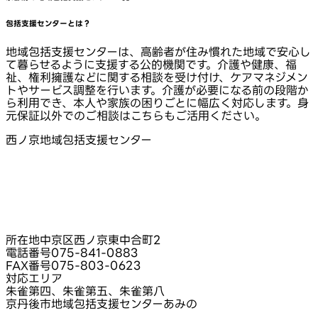
包括支援センターとは？
地域包括支援センターは、高齢者が住み慣れた地域で安心し
て暮らせるように支援する公的機関です。介護や健康、福
祉、権利擁護などに関する相談を受け付け、ケアマネジメン
トやサービス調整を行います。介護が必要になる前の段階か
ら利用でき、本人や家族の困りごとに幅広く対応します。身
元保証以外でのご相談はこちらもご活用ください。
西ノ京地域包括支援センター
所在地
中京区西ノ京東中合町2
電話番号
075-841-0883
FAX番号
075-803-0623
対応エリア
朱雀第四、朱雀第五、朱雀第八
京丹後市地域包括支援センターあみの