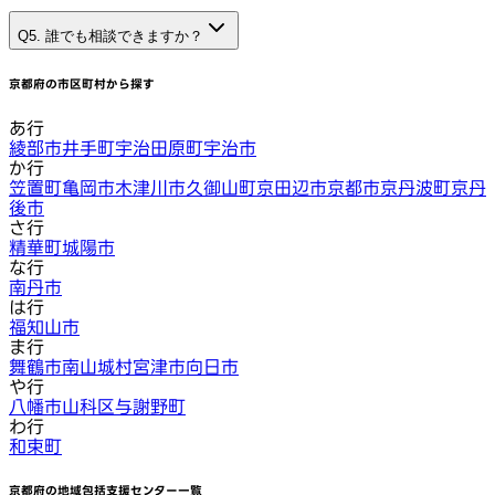
Q5. 誰でも相談できますか？
京都府
の市区町村から探す
あ行
綾部市
井手町
宇治田原町
宇治市
か行
笠置町
亀岡市
木津川市
久御山町
京田辺市
京都市
京丹波町
京丹
後市
さ行
精華町
城陽市
な行
南丹市
は行
福知山市
ま行
舞鶴市
南山城村
宮津市
向日市
や行
八幡市
山科区
与謝野町
わ行
和束町
京都府
の地域包括支援センター一覧