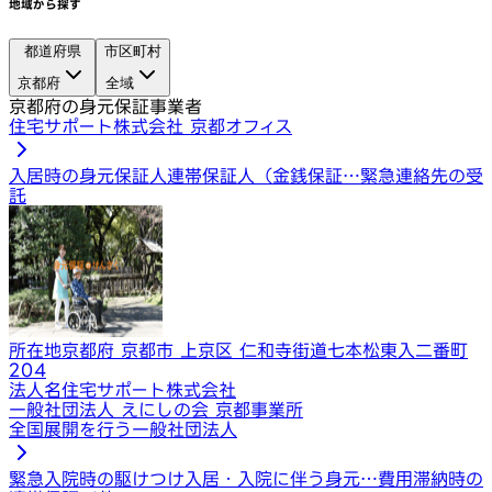
地域から探す
都道府県
市区町村
京都府
全域
京都府の身元保証事業者
住宅サポート株式会社 京都オフィス
入居時の身元保証人
連帯保証人（金銭保証…
緊急連絡先の受
託
所在地
京都府 京都市 上京区 仁和寺街道七本松東入二番町
204
法人名
住宅サポート株式会社
一般社団法人 えにしの会 京都事業所
全国展開を行う一般社団法人
緊急入院時の駆けつけ
入居・入院に伴う身元…
費用滞納時の