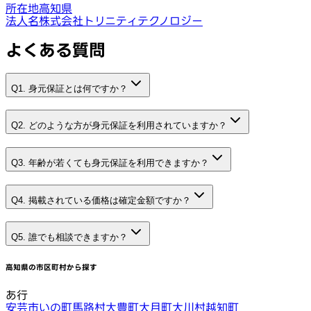
所在地
高知県
法人名
株式会社トリニティテクノロジー
よくある質問
Q1. 身元保証とは何ですか？
Q2. どのような方が身元保証を利用されていますか？
Q3. 年齢が若くても身元保証を利用できますか？
Q4. 掲載されている価格は確定金額ですか？
Q5. 誰でも相談できますか？
高知県
の市区町村から探す
あ行
安芸市
いの町
馬路村
大豊町
大月町
大川村
越知町