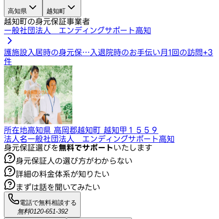
高知県
越知町
越知町の身元保証事業者
一般社団法人 エンディングサポート高知
護施設入居時の身元保…
入退院時のお手伝い
月1回の訪問
+
3
件
所在地
高知県 高岡郡越知町 越知甲１５５９
法人名
一般社団法人 エンディングサポート高知
身元保証選びを
無料でサポート
いたします
身元保証人の選び方がわからない
詳細の料金体系が知りたい
まずは話を聞いてみたい
電話で無料相談する
無料
0120-651-392