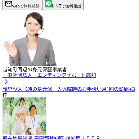
webで
無料
相談
LINEで
無料
相談
越知町周辺の身元保証事業者
一般社団法人 エンディングサポート高知
護施設入居時の身元保…
入退院時のお手伝い
月1回の訪問
+
3
件
所在地
高知県 高岡郡越知町 越知甲１５５９