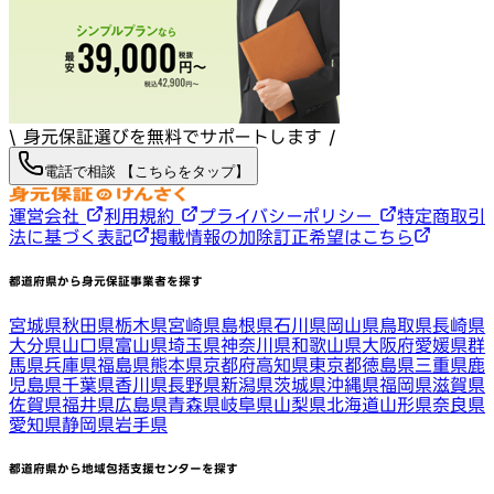
\ 身元保証選びを無料でサポートします /
電話で相談 【こちらをタップ】
運営会社
利用規約
プライバシーポリシー
特定商取引
法に基づく表記
掲載情報の加除訂正希望はこちら
都道府県から身元保証事業者を探す
宮城県
秋田県
栃木県
宮崎県
島根県
石川県
岡山県
鳥取県
長崎県
大分県
山口県
富山県
埼玉県
神奈川県
和歌山県
大阪府
愛媛県
群
馬県
兵庫県
福島県
熊本県
京都府
高知県
東京都
徳島県
三重県
鹿
児島県
千葉県
香川県
長野県
新潟県
茨城県
沖縄県
福岡県
滋賀県
佐賀県
福井県
広島県
青森県
岐阜県
山梨県
北海道
山形県
奈良県
愛知県
静岡県
岩手県
都道府県から地域包括支援センターを探す