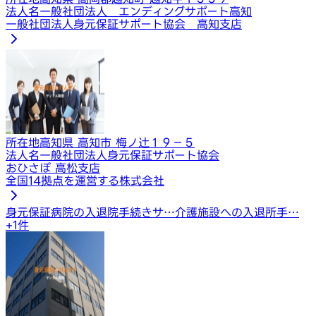
法人名
一般社団法人 エンディングサポート高知
一般社団法人身元保証サポート協会 高知支店
所在地
高知県 高知市 梅ノ辻１９－５
法人名
一般社団法人身元保証サポート協会
おひさぽ 高松支店
全国14拠点を運営する株式会社
身元保証
病院の入退院手続きサ…
介護施設への入退所手…
+
1
件