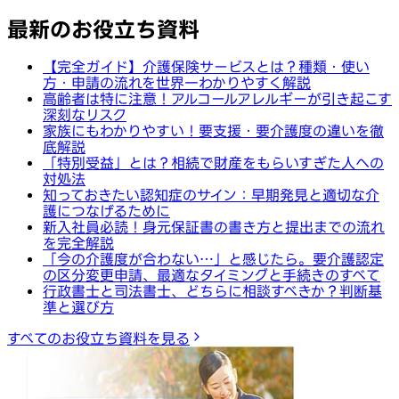
最新のお役立ち資料
【完全ガイド】介護保険サービスとは？種類・使い
方・申請の流れを世界一わかりやすく解説
高齢者は特に注意！アルコールアレルギーが引き起こす
深刻なリスク
家族にもわかりやすい！要支援・要介護度の違いを徹
底解説
「特別受益」とは？相続で財産をもらいすぎた人への
対処法
知っておきたい認知症のサイン：早期発見と適切な介
護につなげるために
新入社員必読！身元保証書の書き方と提出までの流れ
を完全解説
「今の介護度が合わない…」と感じたら。要介護認定
の区分変更申請、最適なタイミングと手続きのすべて
行政書士と司法書士、どちらに相談すべきか？判断基
準と選び方
すべてのお役立ち資料を見る