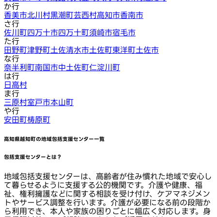
か行
香美市
北川村
黒潮町
芸西村
高知市
香南市
さ行
佐川町
四万十市
四万十町
須崎市
宿毛市
た行
田野町
津野町
土佐清水市
土佐町
東洋町
土佐市
な行
奈半利町
南国市
中土佐町
仁淀川町
は行
日高村
ま行
三原村
室戸市
本山町
や行
安田町
梼原町
高知県越知町
の地域包括支援センター一覧
包括支援センターとは？
地域包括支援センターは、高齢者が住み慣れた地域で安心し
て暮らせるように支援する公的機関です。介護や健康、福
祉、権利擁護などに関する相談を受け付け、ケアマネジメン
トやサービス調整を行います。介護が必要になる前の段階か
ら利用でき、本人や家族の困りごとに幅広く対応します。身