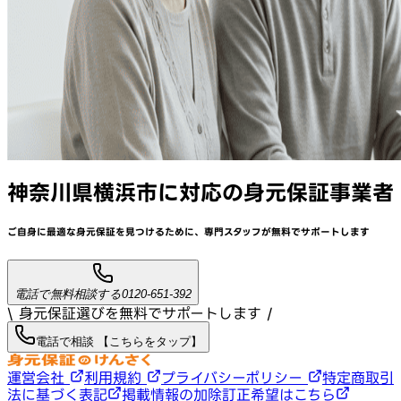
神奈川県横浜市
に対応
の身元保証事業者
ご自身に最適な身元保証を見つけるために、
専門スタッフが
無料でサポート
します
電話で無料相談する
0120-651-392
\ 身元保証選びを無料でサポートします /
電話で相談 【こちらをタップ】
運営会社
利用規約
プライバシーポリシー
特定商取引
法に基づく表記
掲載情報の加除訂正希望はこちら