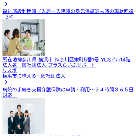
福祉施設利用時（入居…
入院時の身元保証
退去時の現状回復
+
3
件
所在地
神奈川県 横浜市 神奈川区栄町5番1号 YCSビル14階
法人名
一般社団法人 プラスらいふサポート
リスポ
横浜市に構える一般社団法人
病院の手続き支援
介護保険の申請・利用…
２４時間３６５日
対応…