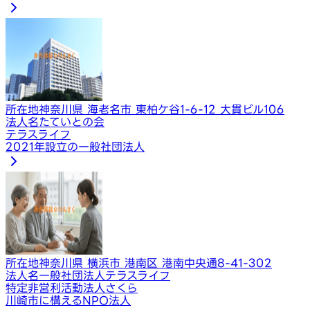
所在地
神奈川県 海老名市 東柏ケ谷1-6-12 大貫ビル106
法人名
たていとの会
テラスライフ
2021年設立の一般社団法人
所在地
神奈川県 横浜市 港南区 港南中央通8-41-302
法人名
一般社団法人テラスライフ
特定非営利活動法人さくら
川崎市に構えるNPO法人