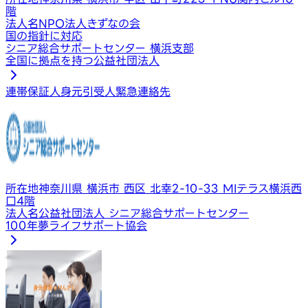
階
法人名
NPO法人きずなの会
国の指針に対応
シニア総合サポートセンター 横浜支部
全国に拠点を持つ公益社団法人
連帯保証人
身元引受人
緊急連絡先
所在地
神奈川県 横浜市 西区 北幸2-10-33 MIテラス横浜西
口4階
法人名
公益社団法人 シニア総合サポートセンター
100年夢ライフサポート協会