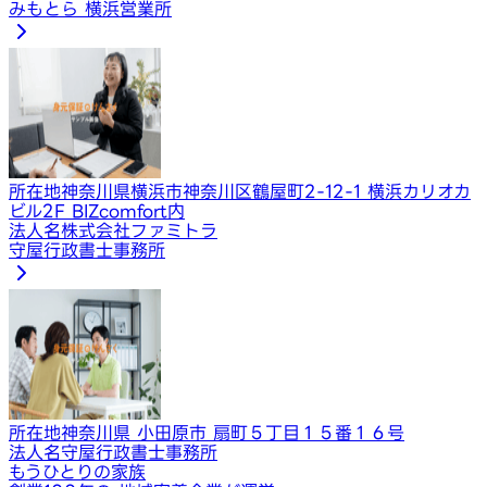
みもとら 横浜営業所
所在地
神奈川県横浜市神奈川区鶴屋町2-12-1 横浜カリオカ
ビル2F BIZcomfort内
法人名
株式会社ファミトラ
守屋行政書士事務所
所在地
神奈川県 小田原市 扇町５丁目１５番１６号
法人名
守屋行政書士事務所
もうひとりの家族