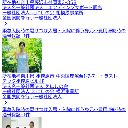
所在地
神奈川県藤沢市村岡東3-358
法人名
一般社団法人 エンディングサポート明光
一般社団法人 えにしの会 相模原事業所
全国展開を行う一般社団法人
緊急入院時の駆けつけ
入居・入院に伴う身元…
費用滞納時の
連帯保証
+
1
件
所在地
神奈川県 相模原市 中央区鹿沼台1-7-7 トラスト・
テック相模原ビル4F
法人名
一般社団法人 えにしの会
一般社団法人 えにしの会 横浜事業所
全国展開を行う一般社団法人
緊急入院時の駆けつけ
入居・入院に伴う身元…
費用滞納時の
連帯保証
+
1
件