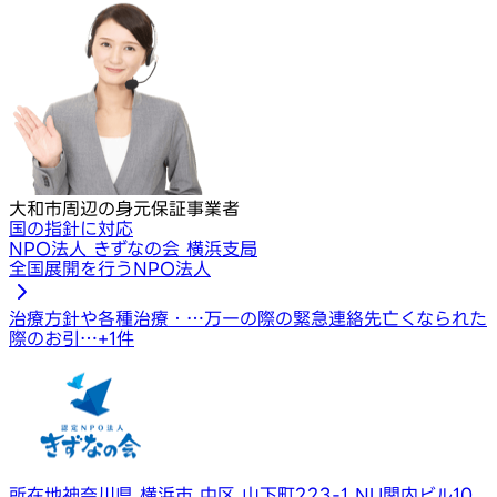
大和市周辺の身元保証事業者
国の指針に対応
NPO法人 きずなの会 横浜支局
全国展開を行うNPO法人
治療方針や各種治療・…
万一の際の緊急連絡先
亡くなられた
際のお引…
+
1
件
所在地
神奈川県 横浜市 中区 山下町223-1 NU関内ビル10