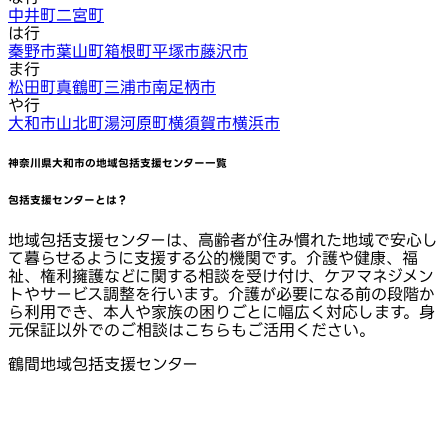
中井町
二宮町
は行
秦野市
葉山町
箱根町
平塚市
藤沢市
ま行
松田町
真鶴町
三浦市
南足柄市
や行
大和市
山北町
湯河原町
横須賀市
横浜市
神奈川県大和市
の地域包括支援センター一覧
包括支援センターとは？
地域包括支援センターは、高齢者が住み慣れた地域で安心し
て暮らせるように支援する公的機関です。介護や健康、福
祉、権利擁護などに関する相談を受け付け、ケアマネジメン
トやサービス調整を行います。介護が必要になる前の段階か
ら利用でき、本人や家族の困りごとに幅広く対応します。身
元保証以外でのご相談はこちらもご活用ください。
鶴間地域包括支援センター