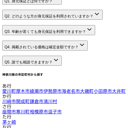
Q1. 身元保証とは何ですか？
Q2. どのような方が身元保証を利用されていますか？
Q3. 年齢が若くても身元保証を利用できますか？
Q4. 掲載されている価格は確定金額ですか？
Q5. 誰でも相談できますか？
神奈川県
の市区町村から探す
あ行
愛川町
厚木市
綾瀬市
伊勢原市
海老名市
大磯町
小田原市
大井町
か行
川崎市
開成町
鎌倉市
清川村
さ行
座間市
寒川町
相模原市
逗子市
た行
茅ヶ崎
な行