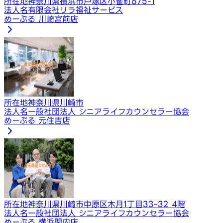
所在地
神奈川県横浜市戸塚区小雀町875-1
法人名
有限会社リラ福祉サービス
めーぷる 川崎宮前店
所在地
神奈川県川崎市
法人名
一般社団法人 シニアライフカウンセラー協会
めーぷる 元住吉店
所在地
神奈川県川崎市中原区木月1丁目33-32 4階
法人名
一般社団法人 シニアライフカウンセラー協会
めーぷる 横浜関内店