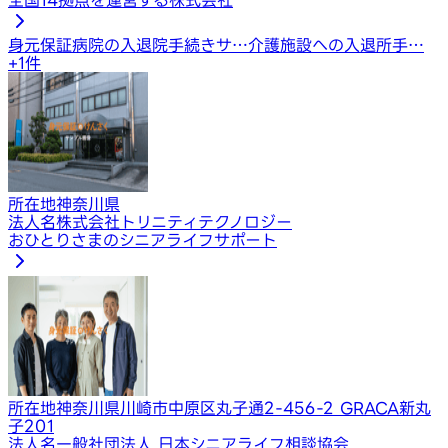
身元保証
病院の入退院手続きサ…
介護施設への入退所手…
+
1
件
所在地
神奈川県
法人名
株式会社トリニティテクノロジー
おひとりさまのシニアライフサポート
所在地
神奈川県川崎市中原区丸子通2-456-2 GRACA新丸
子201
法人名
一般社団法人 日本シニアライフ相談協会