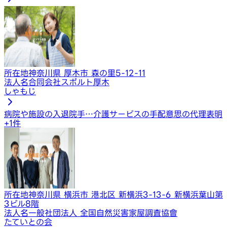
所在地
神奈川県 厚木市 森の里5-12-11
法人名
合同会社スポルト厚木
しゃもじ
病院や施設の入退院手…
介護サービスの手配
意思の代理表明
+
1
件
所在地
神奈川県 横浜市 港北区 新横浜3-13-6 新横浜葉山第
3ビル8階
法人名
一般社団法人 全国自然災害家屋調査協會
たていとの会