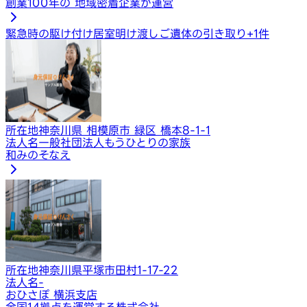
創業100年の 地域密着企業が運営
緊急時の駆け付け
居室明け渡し
ご遺体の引き取り
+
1
件
所在地
神奈川県 相模原市 緑区 橋本8-1-1
法人名
一般社団法人もうひとりの家族
和みのそなえ
所在地
神奈川県平塚市田村1-17-22
法人名
-
おひさぽ 横浜支店
全国14拠点を運営する株式会社