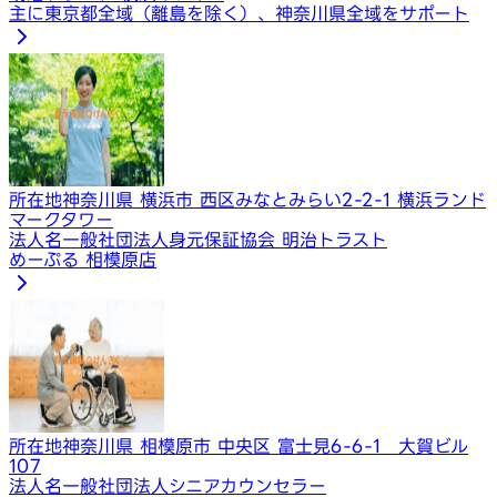
主に東京都全域（離島を除く）、神奈川県全域をサポート
所在地
神奈川県 横浜市 西区みなとみらい2-2-1 横浜ランド
マークタワー
法人名
一般社団法人身元保証協会 明治トラスト
めーぷる 相模原店
所在地
神奈川県 相模原市 中央区 富士見6-6-1 大賀ビル
107
法人名
一般社団法人シニアカウンセラー