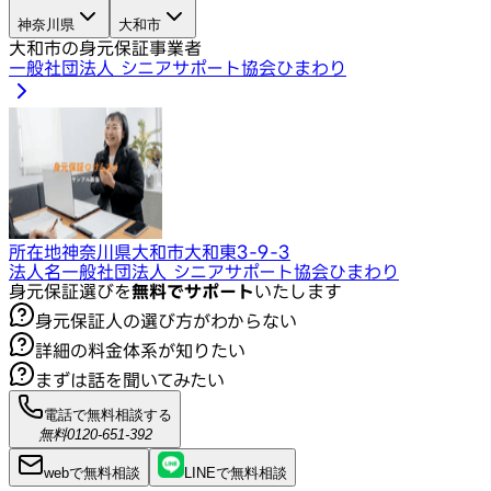
神奈川県
大和市
大和市の身元保証事業者
一般社団法人 シニアサポート協会ひまわり
所在地
神奈川県大和市大和東3-9-3
法人名
一般社団法人 シニアサポート協会ひまわり
身元保証選びを
無料でサポート
いたします
身元保証人の選び方がわからない
詳細の料金体系が知りたい
まずは話を聞いてみたい
電話で無料相談する
無料
0120-651-392
webで
無料
相談
LINEで
無料
相談