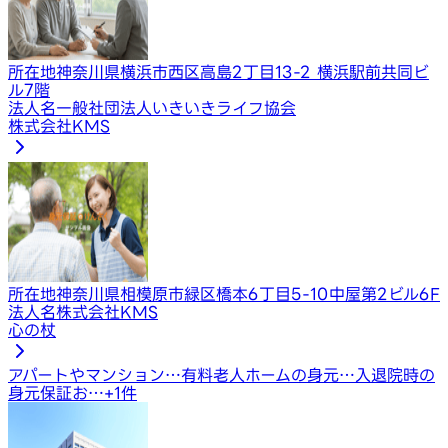
所在地
神奈川県横浜市西区高島2丁目13-2 横浜駅前共同ビ
ル7階
法人名
一般社団法人いきいきライフ協会
株式会社KMS
所在地
神奈川県相模原市緑区橋本6丁目5-10中屋第2ビル6F
法人名
株式会社KMS
心の杖
アパートやマンション…
有料老人ホームの身元…
入退院時の
身元保証お…
+
1
件