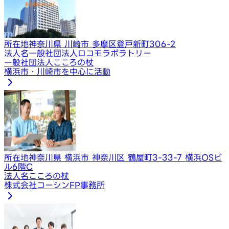
所在地
神奈川県 川崎市 多摩区登戸新町306-2
法人名
一般社団法人ロコモラボラトリー
一般社団法人こころの杖
横浜市・川崎市を中心に活動
所在地
神奈川県 横浜市 神奈川区 鶴屋町3-33-7 横浜OSビ
ル6階C
法人名
こころの杖
株式会社コーシンFP事務所