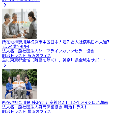
所在地
神奈川県横浜市中区日本大通7 合人社横浜日本大通7
ビル4階YBP内
法人名
一般社団法人シニアライフカウンセラー協会
明治トラスト 藤沢オフィス
主に東京都全域（離島を除く）、神奈川県全域をサポート
所在地
神奈川県 藤沢市 辻堂神台2丁目2-1 アイクロス湘南
法人名
一般社団法人身元保証協会 明治トラスト
明治トラスト 横浜オフィス