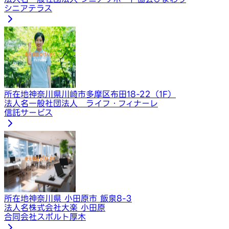
シニアテラス
所在地
神奈川県川崎市多摩区布田18-22（1F）
法人名
一般社団法人 ライフ・フィナーレ
信託サービス
所在地
神奈川県 小田原市 飯泉8-3
法人名
株式会社大楽 小田原
合同会社スポルト厚木