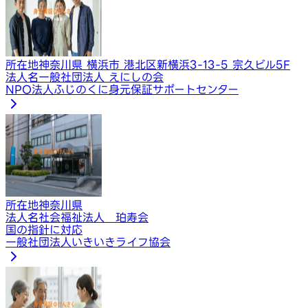
所在地
神奈川県 横浜市 港北区新横浜3-13-5 宗久ビル5F
法人名
一般社団法人 えにしの会
NPO法人ふじのくに身元保証サポートセンター
所在地
神奈川県
法人名
社会福祉法人 珀寿会
国の指針に対応
一般社団法人いきいきライフ協会