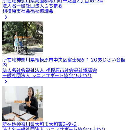
所在地
神奈川県高座郡寒川町一之宮2丁目16-34
法人名
一般社団法人さちまる
相模原市社会福祉協議会
所在地
神奈川県相模原市中央区富士見6-1-20あじさい会館
内
法人名
社会福祉法人 相模原市社会福祉協議会
一般社団法人 シニアサポート協会ひまわり
所在地
神奈川県大和市大和東3-9-3
法人名
一般社団法人 シニアサポート協会ひまわり