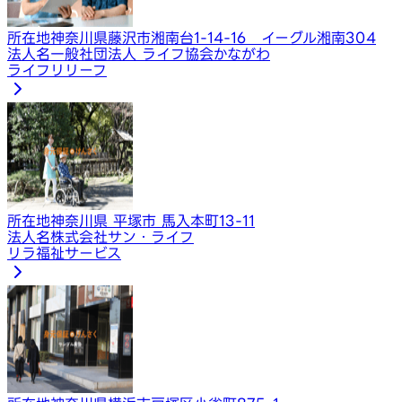
所在地
神奈川県藤沢市湘南台1-14-16 イーグル湘南304
法人名
一般社団法人 ライフ協会かながわ
ライフリリーフ
所在地
神奈川県 平塚市 馬入本町13-11
法人名
株式会社サン・ライフ
リラ福祉サービス