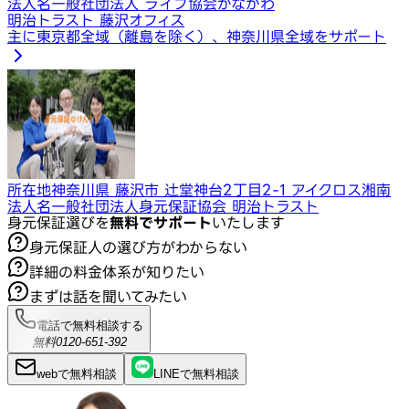
法人名
一般社団法人 ライフ協会かながわ
明治トラスト 藤沢オフィス
主に東京都全域（離島を除く）、神奈川県全域をサポート
所在地
神奈川県 藤沢市 辻堂神台2丁目2-1 アイクロス湘南
法人名
一般社団法人身元保証協会 明治トラスト
身元保証選びを
無料でサポート
いたします
身元保証人の選び方がわからない
詳細の料金体系が知りたい
まずは話を聞いてみたい
電話で無料相談する
無料
0120-651-392
webで
無料
相談
LINEで
無料
相談