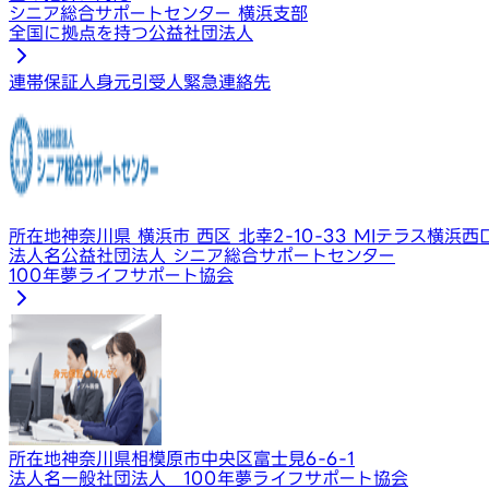
シニア総合サポートセンター 横浜支部
全国に拠点を持つ公益社団法人
連帯保証人
身元引受人
緊急連絡先
所在地
神奈川県 横浜市 西区 北幸2-10-33 MIテラス横浜西
法人名
公益社団法人 シニア総合サポートセンター
100年夢ライフサポート協会
所在地
神奈川県相模原市中央区富士見6-6-1
法人名
一般社団法人 100年夢ライフサポート協会