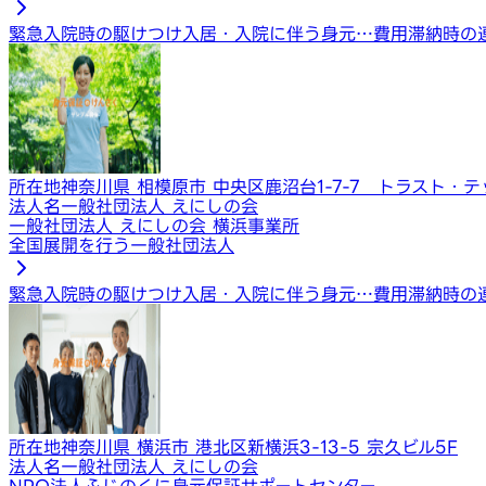
緊急入院時の駆けつけ
入居・入院に伴う身元…
費用滞納時の
所在地
神奈川県 相模原市 中央区鹿沼台1-7-7 トラスト・
法人名
一般社団法人 えにしの会
一般社団法人 えにしの会 横浜事業所
全国展開を行う一般社団法人
緊急入院時の駆けつけ
入居・入院に伴う身元…
費用滞納時の
所在地
神奈川県 横浜市 港北区新横浜3-13-5 宗久ビル5F
法人名
一般社団法人 えにしの会
NPO法人ふじのくに身元保証サポートセンター