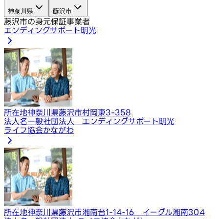
神奈川県
藤沢市
藤沢市の身元保証事業者
エンディングサポート明光
所在地
神奈川県藤沢市村岡東3-358
法人名
一般社団法人 エンディングサポート明光
ライフ協会かながわ
所在地
神奈川県藤沢市湘南台1-14-16 イーグル湘南304