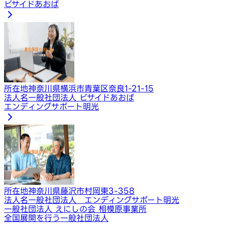
ビサイドあおば
所在地
神奈川県横浜市青葉区奈良1-21-15
法人名
一般社団法人 ビサイドあおば
エンディングサポート明光
所在地
神奈川県藤沢市村岡東3-358
法人名
一般社団法人 エンディングサポート明光
一般社団法人 えにしの会 相模原事業所
全国展開を行う一般社団法人