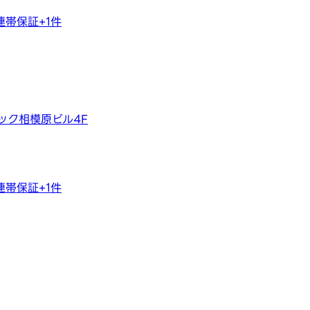
連帯保証
+
1
件
テック相模原ビル4F
連帯保証
+
1
件