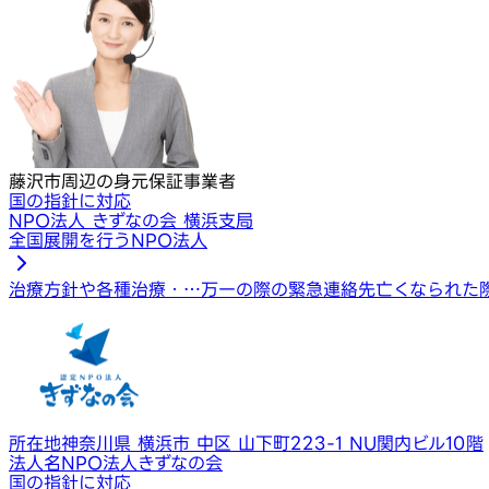
藤沢市周辺の身元保証事業者
国の指針に対応
NPO法人 きずなの会 横浜支局
全国展開を行うNPO法人
治療方針や各種治療・…
万一の際の緊急連絡先
亡くなられた
所在地
神奈川県 横浜市 中区 山下町223-1 NU関内ビル10階
法人名
NPO法人きずなの会
国の指針に対応