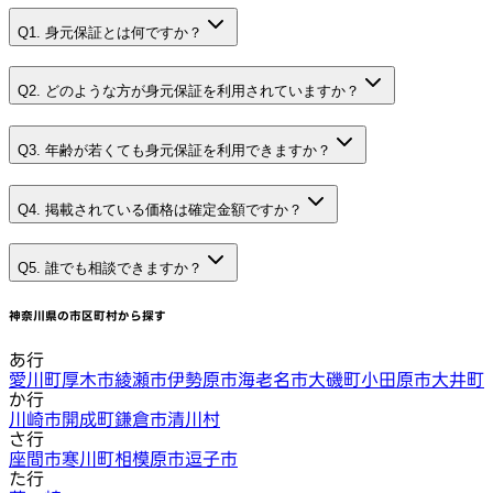
Q1. 身元保証とは何ですか？
Q2. どのような方が身元保証を利用されていますか？
Q3. 年齢が若くても身元保証を利用できますか？
Q4. 掲載されている価格は確定金額ですか？
Q5. 誰でも相談できますか？
神奈川県
の市区町村から探す
あ行
愛川町
厚木市
綾瀬市
伊勢原市
海老名市
大磯町
小田原市
大井町
か行
川崎市
開成町
鎌倉市
清川村
さ行
座間市
寒川町
相模原市
逗子市
た行