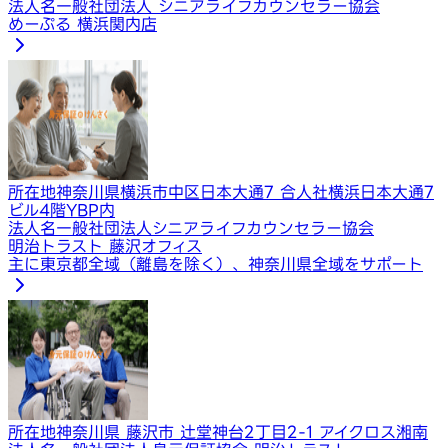
法人名
一般社団法人 シニアライフカウンセラー協会
めーぷる 横浜関内店
所在地
神奈川県横浜市中区日本大通7 合人社横浜日本大通7
ビル4階YBP内
法人名
一般社団法人シニアライフカウンセラー協会
明治トラスト 藤沢オフィス
主に東京都全域（離島を除く）、神奈川県全域をサポート
所在地
神奈川県 藤沢市 辻堂神台2丁目2-1 アイクロス湘南