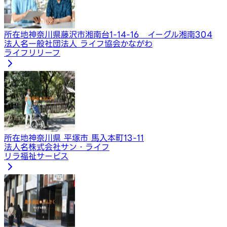
所在地
神奈川県藤沢市湘南台1-14-16 イーグル湘南304
法人名
一般社団法人 ライフ協会かながわ
ライフリリーフ
所在地
神奈川県 平塚市 馬入本町13-11
法人名
株式会社サン・ライフ
リラ福祉サービス