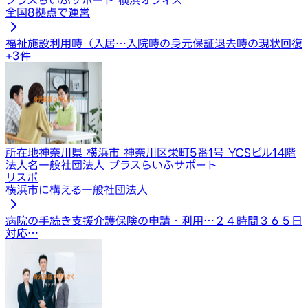
全国8拠点で運営
福祉施設利用時（入居…
入院時の身元保証
退去時の現状回復
+
3
件
所在地
神奈川県 横浜市 神奈川区栄町5番1号 YCSビル14階
法人名
一般社団法人 プラスらいふサポート
リスポ
横浜市に構える一般社団法人
病院の手続き支援
介護保険の申請・利用…
２４時間３６５日
対応…