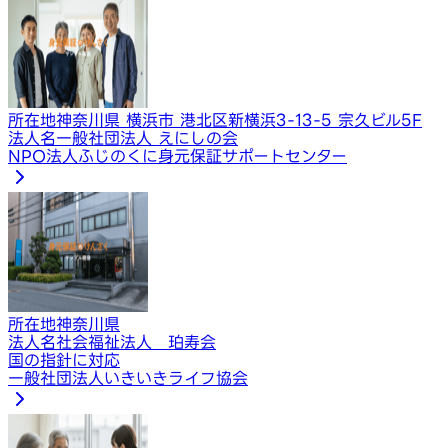
所在地
神奈川県 横浜市 港北区新横浜3-13-5 宗久ビル5F
法人名
一般社団法人 えにしの会
NPO法人ふじのくに身元保証サポートセンター
所在地
神奈川県
法人名
社会福祉法人 珀寿会
国の指針に対応
一般社団法人いきいきライフ協会