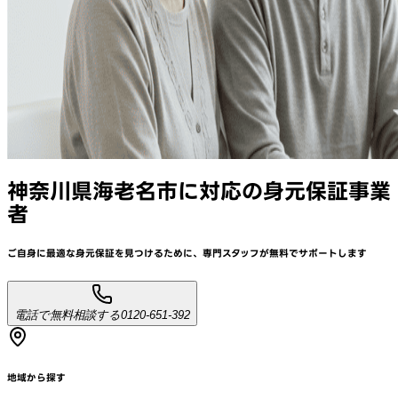
神奈川県海老名市
に対応
の身元保証事業
者
ご自身に最適な身元保証を見つけるために、
専門スタッフが
無料でサポート
します
電話で無料相談する
0120-651-392
地域から探す