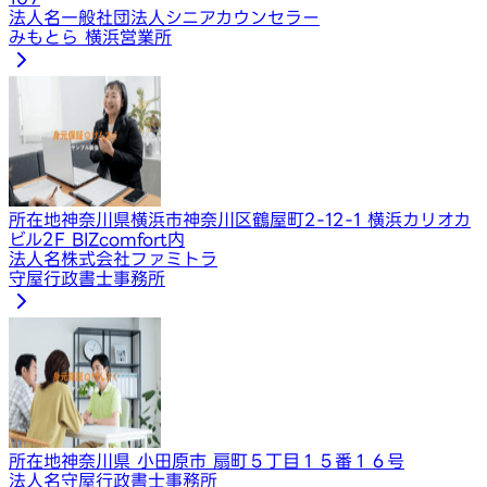
法人名
一般社団法人シニアカウンセラー
みもとら 横浜営業所
所在地
神奈川県横浜市神奈川区鶴屋町2-12-1 横浜カリオカ
ビル2F BIZcomfort内
法人名
株式会社ファミトラ
守屋行政書士事務所
所在地
神奈川県 小田原市 扇町５丁目１５番１６号
法人名
守屋行政書士事務所