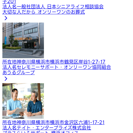
子201
法人名
一般社団法人 日本シニアライフ相談協会
大切な人だから オンリーワンのお葬式
所在地
神奈川県横浜市横浜市鶴見区岸谷1-27-17
法人名
セレモニーサポート・オンリーワン協同組合
あうるグループ
所在地
神奈川県横浜市横浜市金沢区六浦1-17-21
法人名
テイト・エンタープライズ株式会社
プラスらいふサポート 横浜オフィス