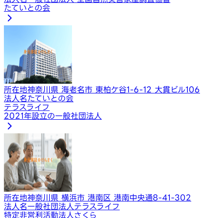
たていとの会
所在地
神奈川県 海老名市 東柏ケ谷1-6-12 大貫ビル106
法人名
たていとの会
テラスライフ
2021年設立の一般社団法人
所在地
神奈川県 横浜市 港南区 港南中央通8-41-302
法人名
一般社団法人テラスライフ
特定非営利活動法人さくら