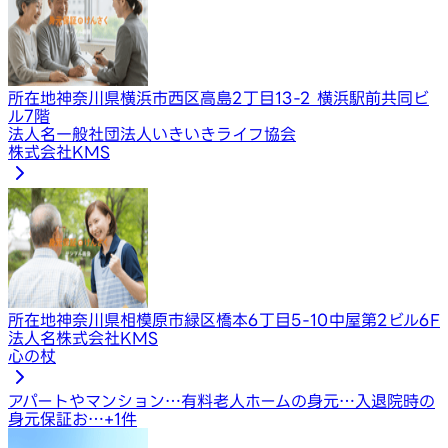
所在地
神奈川県横浜市西区高島2丁目13-2 横浜駅前共同ビ
ル7階
法人名
一般社団法人いきいきライフ協会
株式会社KMS
所在地
神奈川県相模原市緑区橋本6丁目5-10中屋第2ビル6F
法人名
株式会社KMS
心の杖
アパートやマンション…
有料老人ホームの身元…
入退院時の
身元保証お…
+
1
件