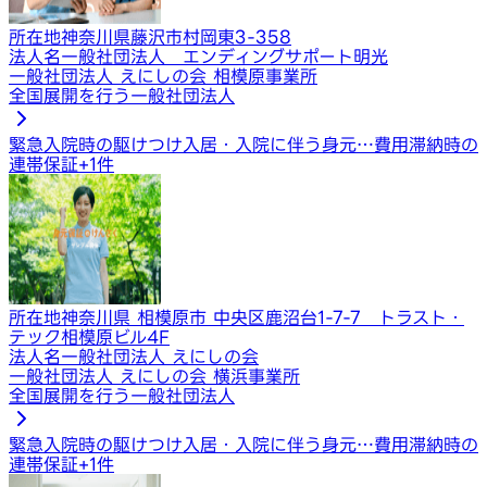
所在地
神奈川県藤沢市村岡東3-358
法人名
一般社団法人 エンディングサポート明光
一般社団法人 えにしの会 相模原事業所
全国展開を行う一般社団法人
緊急入院時の駆けつけ
入居・入院に伴う身元…
費用滞納時の
連帯保証
+
1
件
所在地
神奈川県 相模原市 中央区鹿沼台1-7-7 トラスト・
テック相模原ビル4F
法人名
一般社団法人 えにしの会
一般社団法人 えにしの会 横浜事業所
全国展開を行う一般社団法人
緊急入院時の駆けつけ
入居・入院に伴う身元…
費用滞納時の
連帯保証
+
1
件