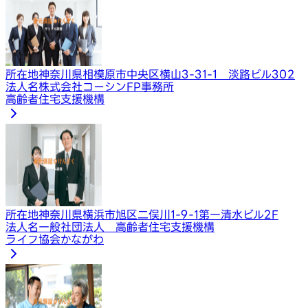
所在地
神奈川県相模原市中央区横山3-31-1 淡路ビル302
法人名
株式会社コーシンFP事務所
高齢者住宅支援機構
所在地
神奈川県横浜市旭区二俣川1-9-1第一清水ビル2F
法人名
一般社団法人 高齢者住宅支援機構
ライフ協会かながわ