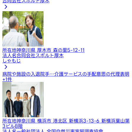
合同会社スポルト厚木
所在地
神奈川県 厚木市 森の里5-12-11
法人名
合同会社スポルト厚木
しゃもじ
病院や施設の入退院手…
介護サービスの手配
意思の代理表明
+
1
件
所在地
神奈川県 横浜市 港北区 新横浜3-13-6 新横浜葉山第
3ビル8階
法人名
一般社団法人 全国自然災害家屋調査協會