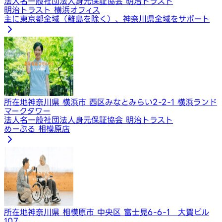
法人名
一般社団法人身元保証協会 明治トラスト
明治トラスト 横浜オフィス
主に東京都全域（離島を除く）、神奈川県全域をサポート
所在地
神奈川県 横浜市 西区みなとみらい2-2-1 横浜ランド
マークタワー
法人名
一般社団法人身元保証協会 明治トラスト
めーぷる 相模原店
所在地
神奈川県 相模原市 中央区 富士見6-6-1 大賀ビル
107