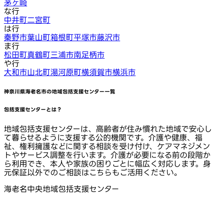
茅ヶ崎
な行
中井町
二宮町
は行
秦野市
葉山町
箱根町
平塚市
藤沢市
ま行
松田町
真鶴町
三浦市
南足柄市
や行
大和市
山北町
湯河原町
横須賀市
横浜市
神奈川県海老名市
の地域包括支援センター一覧
包括支援センターとは？
地域包括支援センターは、高齢者が住み慣れた地域で安心し
て暮らせるように支援する公的機関です。介護や健康、福
祉、権利擁護などに関する相談を受け付け、ケアマネジメン
トやサービス調整を行います。介護が必要になる前の段階か
ら利用でき、本人や家族の困りごとに幅広く対応します。身
元保証以外でのご相談はこちらもご活用ください。
海老名中央地域包括支援センター