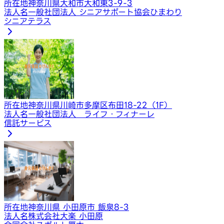
所在地
神奈川県大和市大和東3-9-3
法人名
一般社団法人 シニアサポート協会ひまわり
シニアテラス
所在地
神奈川県川崎市多摩区布田18-22（1F）
法人名
一般社団法人 ライフ・フィナーレ
信託サービス
所在地
神奈川県 小田原市 飯泉8-3
法人名
株式会社大楽 小田原