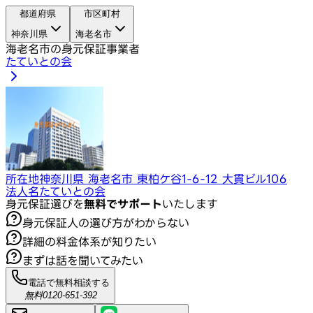
都道府県
市区町村
神奈川県
海老名市
海老名市の身元保証事業者
たていとの会
所在地
神奈川県 海老名市 東柏ケ谷1-6-12 大貫ビル106
法人名
たていとの会
身元保証選びを
無料でサポート
いたします
身元保証人の選び方がわからない
詳細の料金体系が知りたい
まずは話を聞いてみたい
電話で無料相談する
無料
0120-651-392