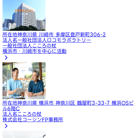
所在地
神奈川県 川崎市 多摩区登戸新町306-2
法人名
一般社団法人ロコモラボラトリー
一般社団法人こころの杖
横浜市・川崎市を中心に活動
所在地
神奈川県 横浜市 神奈川区 鶴屋町3-33-7 横浜OSビ
ル6階C
法人名
こころの杖
株式会社コーシンFP事務所