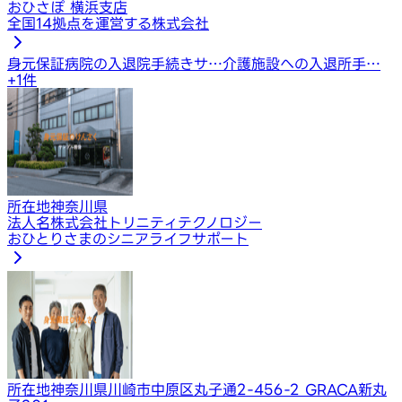
おひさぽ 横浜支店
全国14拠点を運営する株式会社
身元保証
病院の入退院手続きサ…
介護施設への入退所手…
+
1
件
所在地
神奈川県
法人名
株式会社トリニティテクノロジー
おひとりさまのシニアライフサポート
所在地
神奈川県川崎市中原区丸子通2-456-2 GRACA新丸