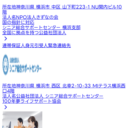
所在地
神奈川県 横浜市 中区 山下町223-1 NU関内ビル10
階
法人名
NPO法人きずなの会
国の指針に対応
シニア総合サポートセンター 横浜支部
全国に拠点を持つ公益社団法人
連帯保証人
身元引受人
緊急連絡先
所在地
神奈川県 横浜市 西区 北幸2-10-33 MIテラス横浜西
口4階
法人名
公益社団法人 シニア総合サポートセンター
100年夢ライフサポート協会