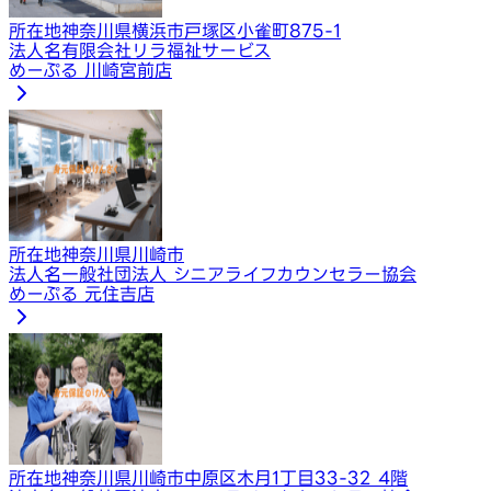
所在地
神奈川県横浜市戸塚区小雀町875-1
法人名
有限会社リラ福祉サービス
めーぷる 川崎宮前店
所在地
神奈川県川崎市
法人名
一般社団法人 シニアライフカウンセラー協会
めーぷる 元住吉店
所在地
神奈川県川崎市中原区木月1丁目33-32 4階