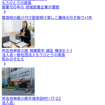
もうひとりの家族
創業100年の 地域密着企業が運営
緊急時の駆け付け
居室明け渡し
ご遺体の引き取り
+
1
件
所在地
神奈川県 相模原市 緑区 橋本8-1-1
法人名
一般社団法人もうひとりの家族
和みのそなえ
所在地
神奈川県平塚市田村1-17-22
法人名
-