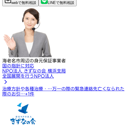
webで
無料
相談
LINEで
無料
相談
海老名市周辺の身元保証事業者
国の指針に対応
NPO法人 きずなの会 横浜支局
全国展開を行うNPO法人
治療方針や各種治療・…
万一の際の緊急連絡先
亡くなられた
際のお引…
+
1
件