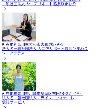
一般社団法人 シニアサポート協会ひまわり
所在地
神奈川県大和市大和東3-9-3
法人名
一般社団法人 シニアサポート協会ひまわり
シニアテラス
所在地
神奈川県川崎市多摩区布田18-22（1F）
法人名
一般社団法人 ライフ・フィナーレ
信託サービス