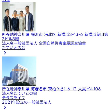
所在地
神奈川県 横浜市 港北区 新横浜3-13-6 新横浜葉山第
3ビル8階
法人名
一般社団法人 全国自然災害家屋調査協會
たていとの会
所在地
神奈川県 海老名市 東柏ケ谷1-6-12 大貫ビル106
法人名
たていとの会
テラスライフ
2021年設立の一般社団法人