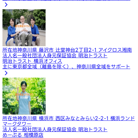
所在地
神奈川県 藤沢市 辻堂神台2丁目2-1 アイクロス湘南
法人名
一般社団法人身元保証協会 明治トラスト
明治トラスト 横浜オフィス
主に東京都全域（離島を除く）、神奈川県全域をサポート
所在地
神奈川県 横浜市 西区みなとみらい2-2-1 横浜ランド
マークタワー
法人名
一般社団法人身元保証協会 明治トラスト
めーぷる 相模原店