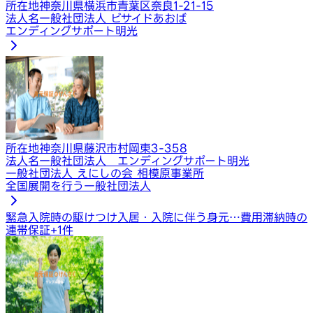
所在地
神奈川県横浜市青葉区奈良1-21-15
法人名
一般社団法人 ビサイドあおば
エンディングサポート明光
所在地
神奈川県藤沢市村岡東3-358
法人名
一般社団法人 エンディングサポート明光
一般社団法人 えにしの会 相模原事業所
全国展開を行う一般社団法人
緊急入院時の駆けつけ
入居・入院に伴う身元…
費用滞納時の
連帯保証
+
1
件