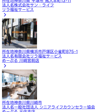
所在地
神奈川県 平塚市 馬入本町13-11
法人名
株式会社サン・ライフ
リラ福祉サービス
所在地
神奈川県横浜市戸塚区小雀町875-1
法人名
有限会社リラ福祉サービス
めーぷる 川崎宮前店
所在地
神奈川県川崎市
法人名
一般社団法人 シニアライフカウンセラー協会
めーぷる 元住吉店