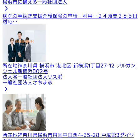
横浜市に構える一般社団法人
病院の手続き支援
介護保険の申請・利用…
２４時間３６５日
対応…
所在地
神奈川県 横浜市 港北区 新横浜1丁目27-12 アルカン
シェル新横浜502号
法人名
一般社団法人リスポ
一般社団法人さちまる
所在地
神奈川県横浜市泉区中田西4-35-28 戸塚第3ダイヤ