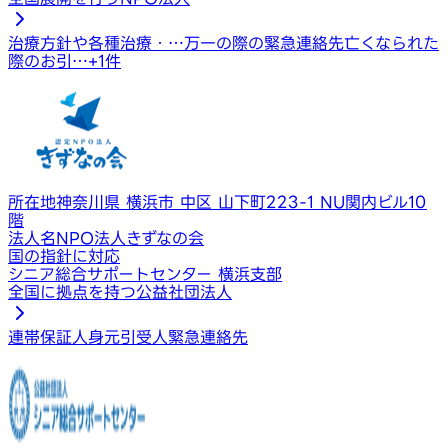
治療方針や各種治療・…
万一の際の緊急連絡先
亡くなられた
際のお引…
+
1
件
所在地
神奈川県 横浜市 中区 山下町223-1 NU関内ビル10
階
法人名
NPO法人きずなの会
国の指針に対応
シニア総合サポートセンター 横浜支部
全国に拠点を持つ公益社団法人
連帯保証人
身元引受人
緊急連絡先