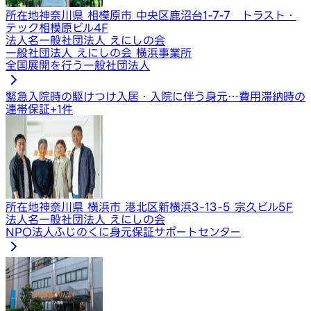
所在地
神奈川県 相模原市 中央区鹿沼台1-7-7 トラスト・
テック相模原ビル4F
法人名
一般社団法人 えにしの会
一般社団法人 えにしの会 横浜事業所
全国展開を行う一般社団法人
緊急入院時の駆けつけ
入居・入院に伴う身元…
費用滞納時の
連帯保証
+
1
件
所在地
神奈川県 横浜市 港北区新横浜3-13-5 宗久ビル5F
法人名
一般社団法人 えにしの会
NPO法人ふじのくに身元保証サポートセンター