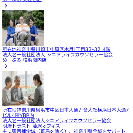
所在地
神奈川県川崎市中原区木月1丁目33-32 4階
法人名
一般社団法人 シニアライフカウンセラー協会
めーぷる 横浜関内店
所在地
神奈川県横浜市中区日本大通7 合人社横浜日本大通7
ビル4階YBP内
法人名
一般社団法人シニアライフカウンセラー協会
明治トラスト 藤沢オフィス
主に東京都全域（離島を除く）、神奈川県全域をサポート