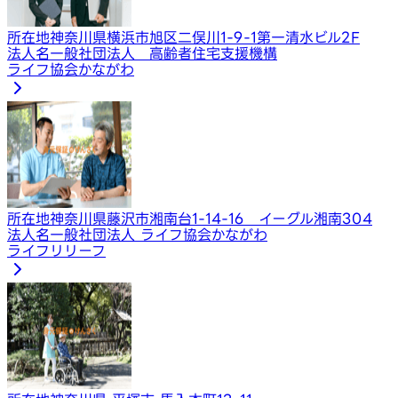
所在地
神奈川県横浜市旭区二俣川1-9-1第一清水ビル2F
法人名
一般社団法人 高齢者住宅支援機構
ライフ協会かながわ
所在地
神奈川県藤沢市湘南台1-14-16 イーグル湘南304
法人名
一般社団法人 ライフ協会かながわ
ライフリリーフ