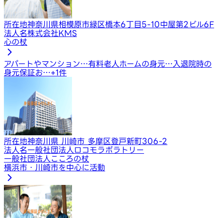
所在地
神奈川県相模原市緑区橋本6丁目5-10中屋第2ビル6F
法人名
株式会社KMS
心の杖
アパートやマンション…
有料老人ホームの身元…
入退院時の
身元保証お…
+
1
件
所在地
神奈川県 川崎市 多摩区登戸新町306-2
法人名
一般社団法人ロコモラボラトリー
一般社団法人こころの杖
横浜市・川崎市を中心に活動