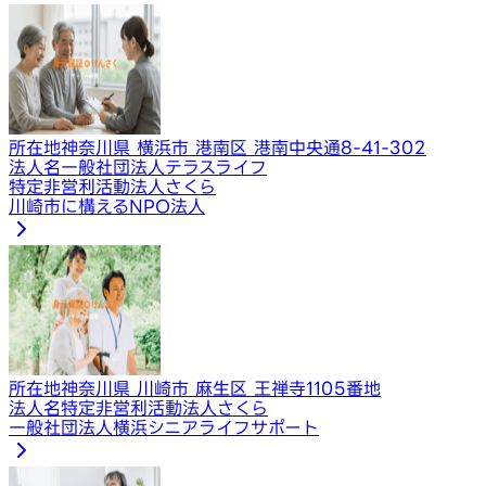
所在地
神奈川県 横浜市 港南区 港南中央通8-41-302
法人名
一般社団法人テラスライフ
特定非営利活動法人さくら
川崎市に構えるNPO法人
所在地
神奈川県 川崎市 麻生区 王禅寺1105番地
法人名
特定非営利活動法人さくら
一般社団法人横浜シニアライフサポート