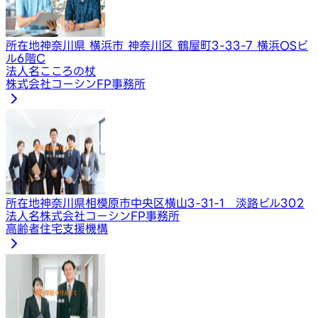
所在地
神奈川県 横浜市 神奈川区 鶴屋町3-33-7 横浜OSビ
ル6階C
法人名
こころの杖
株式会社コーシンFP事務所
所在地
神奈川県相模原市中央区横山3-31-1 淡路ビル302
法人名
株式会社コーシンFP事務所
高齢者住宅支援機構