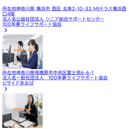
所在地
神奈川県 横浜市 西区 北幸2-10-33 MIテラス横浜西
口4階
法人名
公益社団法人 シニア総合サポートセンター
100年夢ライフサポート協会
所在地
神奈川県相模原市中央区富士見6-6-1
法人名
一般社団法人 100年夢ライフサポート協会
ビサイドあおば