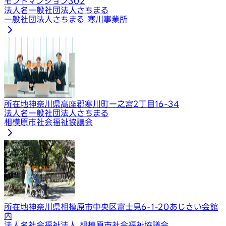
モンドマンション302
法人名
一般社団法人さちまる
一般社団法人さちまる 寒川事業所
所在地
神奈川県高座郡寒川町一之宮2丁目16-34
法人名
一般社団法人さちまる
相模原市社会福祉協議会
所在地
神奈川県相模原市中央区富士見6-1-20あじさい会館
内
法人名
社会福祉法人 相模原市社会福祉協議会