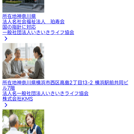
所在地
神奈川県
法人名
社会福祉法人 珀寿会
国の指針に対応
一般社団法人いきいきライフ協会
所在地
神奈川県横浜市西区高島2丁目13-2 横浜駅前共同ビ
ル7階
法人名
一般社団法人いきいきライフ協会
株式会社KMS