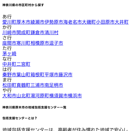
神奈川県
の市区町村から探す
あ行
愛川町
厚木市
綾瀬市
伊勢原市
海老名市
大磯町
小田原市
大井町
か行
川崎市
開成町
鎌倉市
清川村
さ行
座間市
寒川町
相模原市
逗子市
た行
茅ヶ崎
な行
中井町
二宮町
は行
秦野市
葉山町
箱根町
平塚市
藤沢市
ま行
松田町
真鶴町
三浦市
南足柄市
や行
大和市
山北町
湯河原町
横須賀市
横浜市
神奈川県厚木市
の地域包括支援センター一覧
包括支援センターとは？
地域包括支援センターは、高齢者が住み慣れた地域で安心し