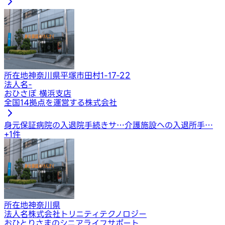
所在地
神奈川県平塚市田村1-17-22
法人名
-
おひさぽ 横浜支店
全国14拠点を運営する株式会社
身元保証
病院の入退院手続きサ…
介護施設への入退所手…
+
1
件
所在地
神奈川県
法人名
株式会社トリニティテクノロジー
おひとりさまのシニアライフサポート