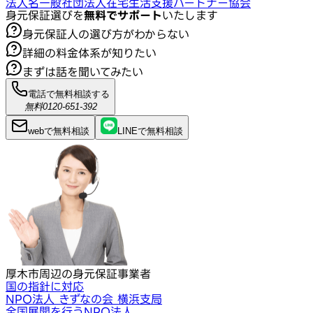
法人名
一般社団法人在宅生活支援パートナー協会
身元保証選びを
無料でサポート
いたします
身元保証人の選び方がわからない
詳細の料金体系が知りたい
まずは話を聞いてみたい
電話で無料相談する
無料
0120-651-392
webで
無料
相談
LINEで
無料
相談
厚木市周辺の身元保証事業者
国の指針に対応
NPO法人 きずなの会 横浜支局
全国展開を行うNPO法人