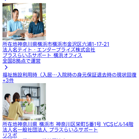
所在地
神奈川県横浜市横浜市金沢区六浦1-17-21
法人名
テイト・エンタープライズ株式会社
プラスらいふサポート 横浜オフィス
全国8拠点で運営
福祉施設利用時（入居…
入院時の身元保証
退去時の現状回復
+
3
件
所在地
神奈川県 横浜市 神奈川区栄町5番1号 YCSビル14階
法人名
一般社団法人 プラスらいふサポート
リスポ