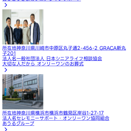
所在地
神奈川県川崎市中原区丸子通2-456-2 GRACA新丸
子201
法人名
一般社団法人 日本シニアライフ相談協会
大切な人だから オンリーワンのお葬式
所在地
神奈川県横浜市横浜市鶴見区岸谷1-27-17
法人名
セレモニーサポート・オンリーワン協同組合
あうるグループ