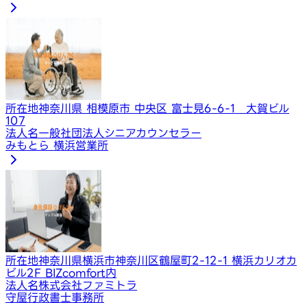
所在地
神奈川県 相模原市 中央区 富士見6-6-1 大賀ビル
107
法人名
一般社団法人シニアカウンセラー
みもとら 横浜営業所
所在地
神奈川県横浜市神奈川区鶴屋町2-12-1 横浜カリオカ
ビル2F BIZcomfort内
法人名
株式会社ファミトラ
守屋行政書士事務所