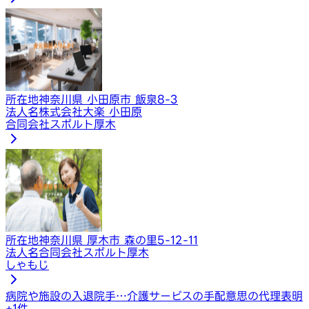
所在地
神奈川県 小田原市 飯泉8-3
法人名
株式会社大楽 小田原
合同会社スポルト厚木
所在地
神奈川県 厚木市 森の里5-12-11
法人名
合同会社スポルト厚木
しゃもじ
病院や施設の入退院手…
介護サービスの手配
意思の代理表明
+
1
件