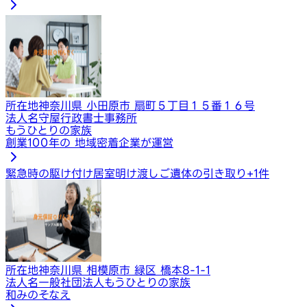
所在地
神奈川県 小田原市 扇町５丁目１５番１６号
法人名
守屋行政書士事務所
もうひとりの家族
創業100年の 地域密着企業が運営
緊急時の駆け付け
居室明け渡し
ご遺体の引き取り
+
1
件
所在地
神奈川県 相模原市 緑区 橋本8-1-1
法人名
一般社団法人もうひとりの家族
和みのそなえ