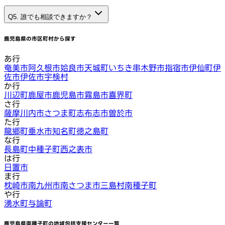
Q5. 誰でも相談できますか？
鹿児島県
の市区町村から探す
あ行
奄美市
阿久根市
姶良市
天城町
いちき串木野市
指宿市
伊仙町
伊
佐市
伊佐市
宇検村
か行
川辺町
鹿屋市
鹿児島市
霧島市
喜界町
さ行
薩摩川内市
さつま町
志布志市
曽於市
た行
龍郷町
垂水市
知名町
徳之島町
な行
長島町
中種子町
西之表市
は行
日置市
ま行
枕崎市
南九州市
南さつま市
三島村
南種子町
や行
湧水町
与論町
鹿児島県南種子町
の地域包括支援センター一覧