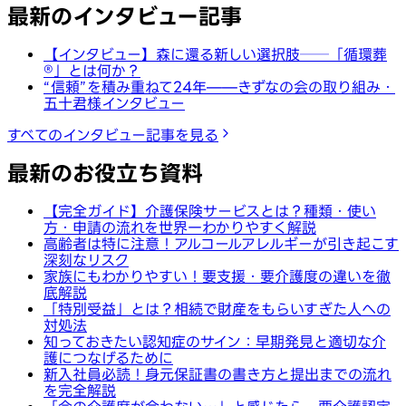
最新のインタビュー記事
【インタビュー】森に還る新しい選択肢──「循環葬
®︎」とは何か？
“信頼”を積み重ねて24年——きずなの会の取り組み・
五十君様インタビュー
すべてのインタビュー記事を見る
最新のお役立ち資料
【完全ガイド】介護保険サービスとは？種類・使い
方・申請の流れを世界一わかりやすく解説
高齢者は特に注意！アルコールアレルギーが引き起こす
深刻なリスク
家族にもわかりやすい！要支援・要介護度の違いを徹
底解説
「特別受益」とは？相続で財産をもらいすぎた人への
対処法
知っておきたい認知症のサイン：早期発見と適切な介
護につなげるために
新入社員必読！身元保証書の書き方と提出までの流れ
を完全解説