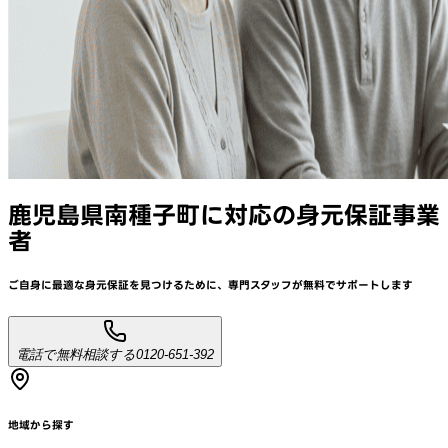
鹿児島県南種子町
に対応
の身元保証事業
者
ご自身に最適な身元保証を見つけるために、
専門スタッフが
無料でサポート
します
電話で無料相談する
0120-651-392
地域から探す