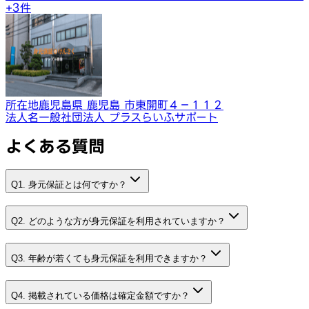
+
3
件
所在地
鹿児島県 鹿児島 市東開町４−１１２
法人名
一般社団法人 プラスらいふサポート
よくある質問
Q1. 身元保証とは何ですか？
Q2. どのような方が身元保証を利用されていますか？
Q3. 年齢が若くても身元保証を利用できますか？
Q4. 掲載されている価格は確定金額ですか？