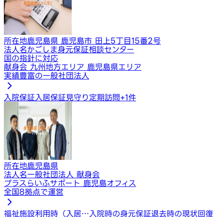
所在地
鹿児島県 鹿児島市 田上5丁目15番2号
法人名
かごしま身元保証相談センター
国の指針に対応
献身会 九州地方エリア 鹿児島県エリア
実績豊富の一般社団法人
入院保証
入居保証
見守り定期訪問
+
1
件
所在地
鹿児島県
法人名
一般社団法人 献身会
プラスらいふサポート 鹿児島オフィス
全国8拠点で運営
福祉施設利用時（入居…
入院時の身元保証
退去時の現状回復