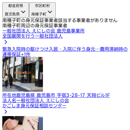
都道府県
市区町村
鹿児島県
南種子町
南種子町の身元保証事業者
該当する事業者がありません
南種子町周辺の身元保証事業者
一般社団法人 えにしの会 鹿児島事業所
全国展開を行う一般社団法人
緊急入院時の駆けつけ
入居・入院に伴う身元…
費用滞納時の
連帯保証
+
1
件
所在地
鹿児島県 鹿児島市 宇宿3-28-17 天翔ビル1F
法人名
一般社団法人 えにしの会
かごしま身元保証相談センター