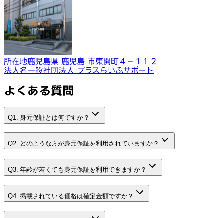
所在地
鹿児島県 鹿児島 市東開町４−１１２
法人名
一般社団法人 プラスらいふサポート
よくある質問
Q1. 身元保証とは何ですか？
Q2. どのような方が身元保証を利用されていますか？
Q3. 年齢が若くても身元保証を利用できますか？
Q4. 掲載されている価格は確定金額ですか？