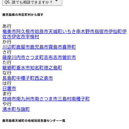
Q5. 誰でも相談できますか？
鹿児島県
の市区町村から探す
あ行
奄美市
阿久根市
姶良市
天城町
いちき串木野市
指宿市
伊仙町
伊
佐市
伊佐市
宇検村
か行
川辺町
鹿屋市
鹿児島市
霧島市
喜界町
さ行
薩摩川内市
さつま町
志布志市
曽於市
た行
龍郷町
垂水市
知名町
徳之島町
な行
長島町
中種子町
西之表市
は行
日置市
ま行
枕崎市
南九州市
南さつま市
三島村
南種子町
や行
湧水町
与論町
鹿児島県天城町
の地域包括支援センター一覧