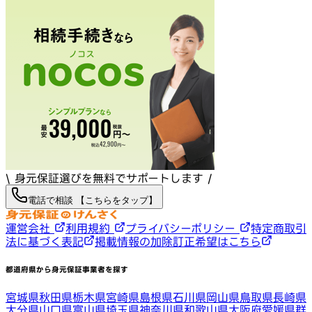
\ 身元保証選びを無料でサポートします /
電話で相談 【こちらをタップ】
運営会社
利用規約
プライバシーポリシー
特定商取引
法に基づく表記
掲載情報の加除訂正希望はこちら
都道府県から身元保証事業者を探す
宮城県
秋田県
栃木県
宮崎県
島根県
石川県
岡山県
鳥取県
長崎県
大分県
山口県
富山県
埼玉県
神奈川県
和歌山県
大阪府
愛媛県
群