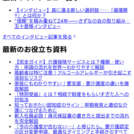
【インタビュー】森に還る新しい選択肢──「循環葬
®︎」とは何か？
“信頼”を積み重ねて24年——きずなの会の取り組み・
五十君様インタビュー
すべてのインタビュー記事を見る
最新のお役立ち資料
【完全ガイド】介護保険サービスとは？種類・使い
方・申請の流れを世界一わかりやすく解説
高齢者は特に注意！アルコールアレルギーが引き起こす
深刻なリスク
家族にもわかりやすい！要支援・要介護度の違いを徹
底解説
「特別受益」とは？相続で財産をもらいすぎた人への
対処法
知っておきたい認知症のサイン：早期発見と適切な介
護につなげるために
新入社員必読！身元保証書の書き方と提出までの流れ
を完全解説
「今の介護度が合わない…」と感じたら。要介護認定
の区分変更申請、最適なタイミングと手続きのすべて