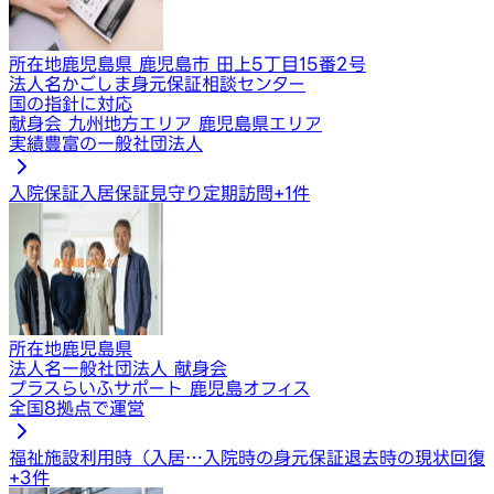
所在地
鹿児島県 鹿児島市 田上5丁目15番2号
法人名
かごしま身元保証相談センター
国の指針に対応
献身会 九州地方エリア 鹿児島県エリア
実績豊富の一般社団法人
入院保証
入居保証
見守り定期訪問
+
1
件
所在地
鹿児島県
法人名
一般社団法人 献身会
プラスらいふサポート 鹿児島オフィス
全国8拠点で運営
福祉施設利用時（入居…
入院時の身元保証
退去時の現状回復
+
3
件