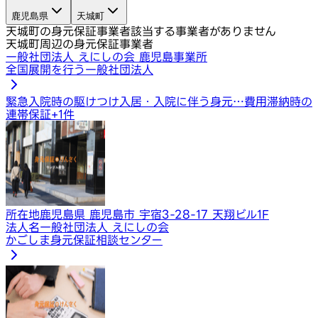
鹿児島県
天城町
天城町の身元保証事業者
該当する事業者がありません
天城町周辺の身元保証事業者
一般社団法人 えにしの会 鹿児島事業所
全国展開を行う一般社団法人
緊急入院時の駆けつけ
入居・入院に伴う身元…
費用滞納時の
連帯保証
+
1
件
所在地
鹿児島県 鹿児島市 宇宿3-28-17 天翔ビル1F
法人名
一般社団法人 えにしの会
かごしま身元保証相談センター