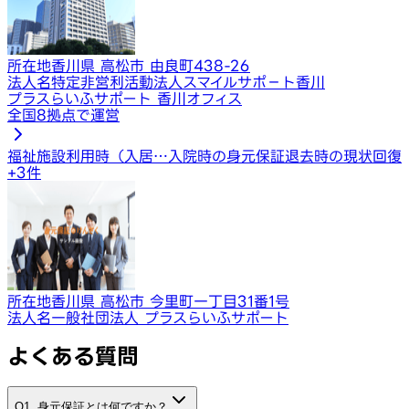
所在地
香川県 高松市 由良町438-26
法人名
特定非営利活動法人スマイルサポ－ト香川
プラスらいふサポート 香川オフィス
全国8拠点で運営
福祉施設利用時（入居…
入院時の身元保証
退去時の現状回復
+
3
件
所在地
香川県 高松市 今里町一丁目31番1号
法人名
一般社団法人 プラスらいふサポート
よくある質問
Q1. 身元保証とは何ですか？