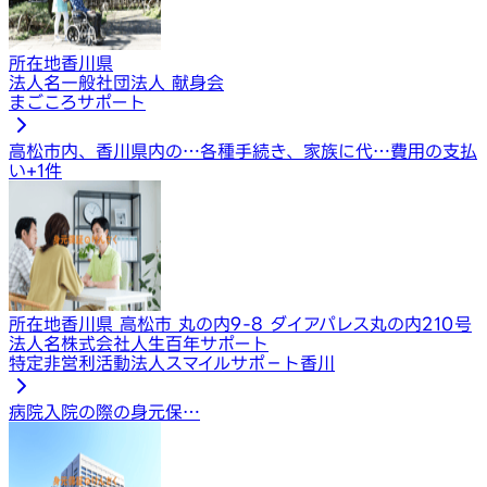
所在地
香川県
法人名
一般社団法人 献身会
まごころサポート
高松市内、香川県内の…
各種手続き、家族に代…
費用の支払
い
+
1
件
所在地
香川県 高松市 丸の内9-8 ダイアパレス丸の内210号
法人名
株式会社人生百年サポート
特定非営利活動法人スマイルサポ－ト香川
病院入院の際の身元保…