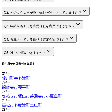
Q2. どのような方が身元保証を利用されていますか？
Q3. 年齢が若くても身元保証を利用できますか？
Q4. 掲載されている価格は確定金額ですか？
Q5. 誰でも相談できますか？
香川県
の市区町村から探す
あ行
綾川町
宇多津町
か行
観音寺市
琴平町
さ行
さぬき市
坂出市
善通寺市
小豆島町
た行
高松市
多度津町
土庄町
な行