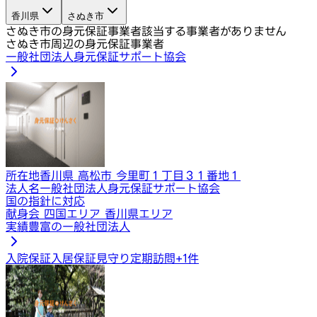
香川県
さぬき市
さぬき市の身元保証事業者
該当する事業者がありません
さぬき市周辺の身元保証事業者
一般社団法人身元保証サポート協会
所在地
香川県 高松市 今里町１丁目３１番地１
法人名
一般社団法人身元保証サポート協会
国の指針に対応
献身会 四国エリア 香川県エリア
実績豊富の一般社団法人
入院保証
入居保証
見守り定期訪問
+
1
件