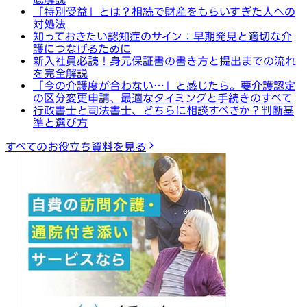
「特別受益」とは？相続で財産をもらいすぎた人への
対処法
知っておきたい認知症のサイン：早期発見と適切な介
護につなげるために
新入社員必読！身元保証書の書き方と提出までの流れ
を完全解説
「今の介護度が合わない…」と感じたら。要介護認定
の区分変更申請、最適なタイミングと手続きのすべて
行政書士と司法書士、どちらに相談すべきか？判断基
準と選び方
すべてのお役立ち資料を見る