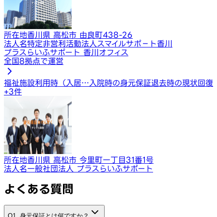
所在地
香川県 高松市 由良町438-26
法人名
特定非営利活動法人スマイルサポ－ト香川
プラスらいふサポート 香川オフィス
全国8拠点で運営
福祉施設利用時（入居…
入院時の身元保証
退去時の現状回復
+
3
件
所在地
香川県 高松市 今里町一丁目31番1号
法人名
一般社団法人 プラスらいふサポート
よくある質問
Q1. 身元保証とは何ですか？