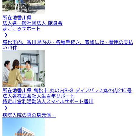
所在地
香川県
法人名
一般社団法人 献身会
まごころサポート
高松市内、香川県内の…
各種手続き、家族に代…
費用の支払
い
+
1
件
所在地
香川県 高松市 丸の内9-8 ダイアパレス丸の内210号
法人名
株式会社人生百年サポート
特定非営利活動法人スマイルサポ－ト香川
病院入院の際の身元保…