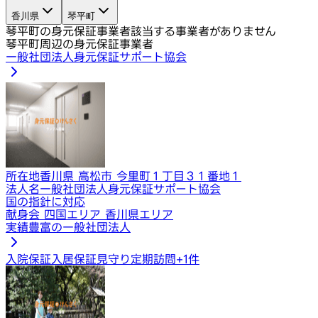
香川県
琴平町
琴平町の身元保証事業者
該当する事業者がありません
琴平町周辺の身元保証事業者
一般社団法人身元保証サポート協会
所在地
香川県 高松市 今里町１丁目３１番地１
法人名
一般社団法人身元保証サポート協会
国の指針に対応
献身会 四国エリア 香川県エリア
実績豊富の一般社団法人
入院保証
入居保証
見守り定期訪問
+
1
件