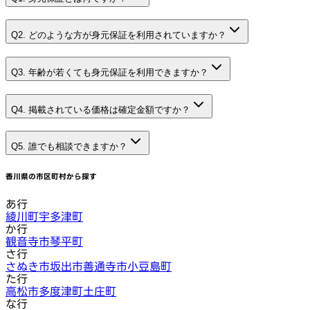
Q2. どのような方が身元保証を利用されていますか？
Q3. 年齢が若くても身元保証を利用できますか？
Q4. 掲載されている価格は確定金額ですか？
Q5. 誰でも相談できますか？
香川県
の市区町村から探す
あ行
綾川町
宇多津町
か行
観音寺市
琴平町
さ行
さぬき市
坂出市
善通寺市
小豆島町
た行
高松市
多度津町
土庄町
な行