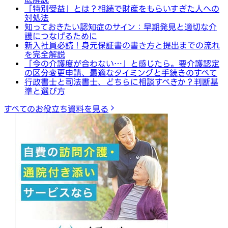
「特別受益」とは？相続で財産をもらいすぎた人への
対処法
知っておきたい認知症のサイン：早期発見と適切な介
護につなげるために
新入社員必読！身元保証書の書き方と提出までの流れ
を完全解説
「今の介護度が合わない…」と感じたら。要介護認定
の区分変更申請、最適なタイミングと手続きのすべて
行政書士と司法書士、どちらに相談すべきか？判断基
準と選び方
すべてのお役立ち資料を見る