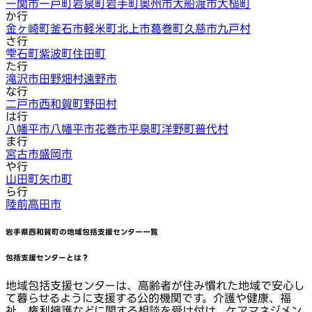
一関市
一戸町
岩泉町
岩手町
奥州市
大船渡市
大槌町
か行
金ヶ崎町
釜石市
軽米町
北上市
葛巻町
久慈市
九戸村
さ行
雫石町
紫波町
住田町
た行
滝沢市
田野畑村
遠野市
な行
二戸市
西和賀町
野田村
は行
八幡平市
八幡平市
花巻市
平泉町
洋野町
普代村
ま行
宮古市
盛岡市
や行
山田町
矢巾町
ら行
陸前高田市
岩手県西和賀町
の地域包括支援センター一覧
包括支援センターとは？
地域包括支援センターは、高齢者が住み慣れた地域で安心し
て暮らせるように支援する公的機関です。介護や健康、福
祉、権利擁護などに関する相談を受け付け、ケアマネジメン