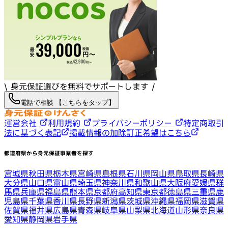
\ 身元保証選びを無料でサポートします /
電話で相談 【こちらをタップ】
運営会社
利用規約
プライバシーポリシー
特定商取引
法に基づく表記
掲載情報の加除訂正希望はこちら
都道府県から身元保証事業者を探す
宮城県
秋田県
栃木県
宮崎県
島根県
石川県
岡山県
鳥取県
長崎県
大分県
山口県
富山県
埼玉県
神奈川県
和歌山県
大阪府
愛媛県
群
馬県
兵庫県
福島県
熊本県
京都府
高知県
東京都
徳島県
三重県
鹿
児島県
千葉県
香川県
長野県
新潟県
茨城県
沖縄県
福岡県
滋賀県
佐賀県
福井県
広島県
青森県
岐阜県
山梨県
北海道
山形県
奈良県
愛知県
静岡県
岩手県