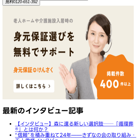
無料
0120-651-392
最新のインタビュー記事
【インタビュー】森に還る新しい選択肢──「循環葬
®︎」とは何か？
“信頼”を積み重ねて24年——きずなの会の取り組み・