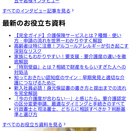
五十君様インタビュー
すべてのインタビュー記事を見る
最新のお役立ち資料
【完全ガイド】介護保険サービスとは？種類・使い
方・申請の流れを世界一わかりやすく解説
高齢者は特に注意！アルコールアレルギーが引き起こす
深刻なリスク
家族にもわかりやすい！要支援・要介護度の違いを徹
底解説
「特別受益」とは？相続で財産をもらいすぎた人への
対処法
知っておきたい認知症のサイン：早期発見と適切な介
護につなげるために
新入社員必読！身元保証書の書き方と提出までの流れ
を完全解説
「今の介護度が合わない…」と感じたら。要介護認定
の区分変更申請、最適なタイミングと手続きのすべて
行政書士と司法書士、どちらに相談すべきか？判断基
準と選び方
すべてのお役立ち資料を見る