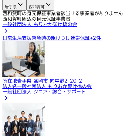
岩手県
西和賀町
西和賀町の身元保証事業者
該当する事業者がありません
西和賀町周辺の身元保証事業者
一般社団法人 もりおか架け橋の会
日常生活支援
緊急時の駆けつけ
連帯保証
+
2
件
所在地
岩手県 盛岡市 向中野2-20-2
法人名
一般社団法人 もりおか架け橋の会
一般社団法人 シニア・総合・サポート