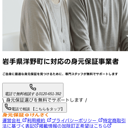
岩手県洋野町
に対応
の身元保証事業者
ご自身に最適な身元保証を見つけるために、
専門スタッフが
無料でサポート
します
電話で無料相談する
0120-651-392
\ 身元保証選びを無料でサポートします /
電話で相談 【こちらをタップ】
運営会社
利用規約
プライバシーポリシー
特定商取引
法に基づく表記
掲載情報の加除訂正希望はこちら