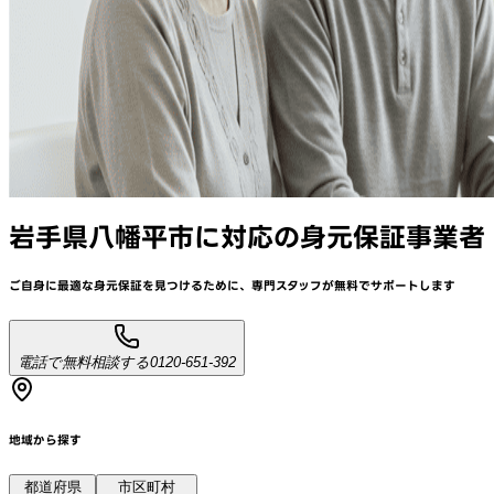
岩手県八幡平市
に対応
の身元保証事業者
ご自身に最適な身元保証を見つけるために、
専門スタッフが
無料でサポート
します
電話で無料相談する
0120-651-392
地域から探す
都道府県
市区町村