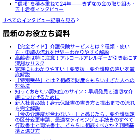
“信頼”を積み重ねて24年——きずなの会の取り組み・
五十君様インタビュー
すべてのインタビュー記事を見る
最新のお役立ち資料
【完全ガイド】介護保険サービスとは？種類・使い
方・申請の流れを世界一わかりやすく解説
高齢者は特に注意！アルコールアレルギーが引き起こす
深刻なリスク
家族にもわかりやすい！要支援・要介護度の違いを徹
底解説
「特別受益」とは？相続で財産をもらいすぎた人への
対処法
知っておきたい認知症のサイン：早期発見と適切な介
護につなげるために
新入社員必読！身元保証書の書き方と提出までの流れ
を完全解説
「今の介護度が合わない…」と感じたら。要介護認定
の区分変更申請、最適なタイミングと手続きのすべて
行政書士と司法書士、どちらに相談すべきか？判断基
準と選び方