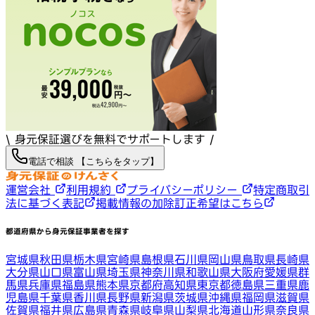
\ 身元保証選びを無料でサポートします /
電話で相談 【こちらをタップ】
運営会社
利用規約
プライバシーポリシー
特定商取引
法に基づく表記
掲載情報の加除訂正希望はこちら
都道府県から身元保証事業者を探す
宮城県
秋田県
栃木県
宮崎県
島根県
石川県
岡山県
鳥取県
長崎県
大分県
山口県
富山県
埼玉県
神奈川県
和歌山県
大阪府
愛媛県
群
馬県
兵庫県
福島県
熊本県
京都府
高知県
東京都
徳島県
三重県
鹿
児島県
千葉県
香川県
長野県
新潟県
茨城県
沖縄県
福岡県
滋賀県
佐賀県
福井県
広島県
青森県
岐阜県
山梨県
北海道
山形県
奈良県