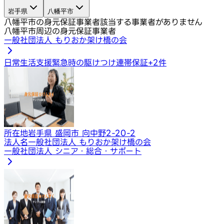
岩手県
八幡平市
八幡平市の身元保証事業者
該当する事業者がありません
八幡平市周辺の身元保証事業者
一般社団法人 もりおか架け橋の会
日常生活支援
緊急時の駆けつけ
連帯保証
+
2
件
所在地
岩手県 盛岡市 向中野2-20-2
法人名
一般社団法人 もりおか架け橋の会
一般社団法人 シニア・総合・サポート