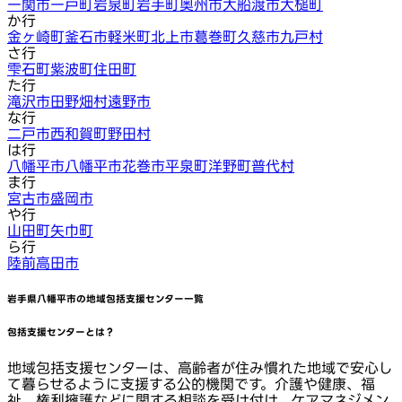
一関市
一戸町
岩泉町
岩手町
奥州市
大船渡市
大槌町
か行
金ヶ崎町
釜石市
軽米町
北上市
葛巻町
久慈市
九戸村
さ行
雫石町
紫波町
住田町
た行
滝沢市
田野畑村
遠野市
な行
二戸市
西和賀町
野田村
は行
八幡平市
八幡平市
花巻市
平泉町
洋野町
普代村
ま行
宮古市
盛岡市
や行
山田町
矢巾町
ら行
陸前高田市
岩手県八幡平市
の地域包括支援センター一覧
包括支援センターとは？
地域包括支援センターは、高齢者が住み慣れた地域で安心し
て暮らせるように支援する公的機関です。介護や健康、福
祉、権利擁護などに関する相談を受け付け、ケアマネジメン