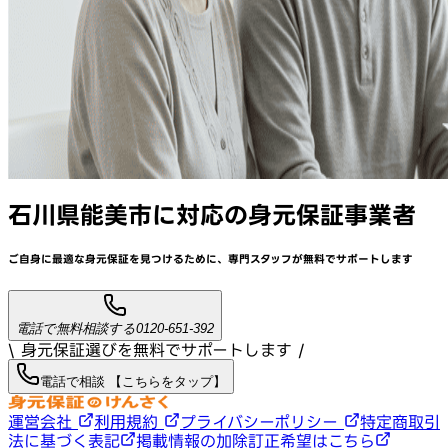
石川県能美市
に対応
の身元保証事業者
ご自身に最適な身元保証を見つけるために、
専門スタッフが
無料でサポート
します
電話で無料相談する
0120-651-392
\ 身元保証選びを無料でサポートします /
電話で相談 【こちらをタップ】
運営会社
利用規約
プライバシーポリシー
特定商取引
法に基づく表記
掲載情報の加除訂正希望はこちら