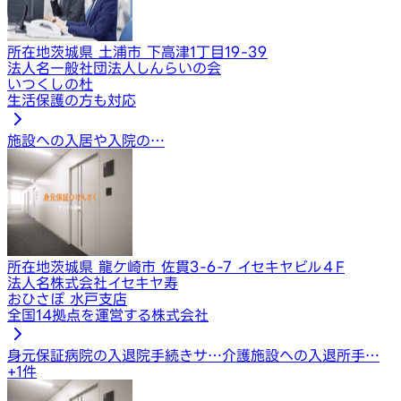
所在地
茨城県 土浦市 下高津1丁目19-39
法人名
一般社団法人しんらいの会
いつくしの杜
生活保護の方も対応
施設への入居や入院の…
所在地
茨城県 龍ケ崎市 佐貫3-6-7 イセキヤビル４F
法人名
株式会社イセキヤ寿
おひさぽ 水戸支店
全国14拠点を運営する株式会社
身元保証
病院の入退院手続きサ…
介護施設への入退所手…
+
1
件