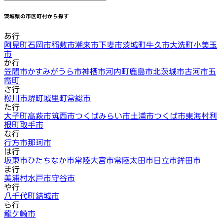
茨城県
の市区町村から探す
あ行
阿見町
石岡市
稲敷市
潮来市
下妻市
茨城町
牛久市
大洗町
小美玉
市
か行
笠間市
かすみがうら市
神栖市
河内町
鹿島市
北茨城市
古河市
五
霞町
さ行
桜川市
堺町
城里町
常総市
た行
大子町
高萩市
筑西市
つくばみらい市
土浦市
つくば市
東海村
利
根町
取手市
な行
行方市
那珂市
は行
坂東市
ひたちなか市
常陸大宮市
常陸太田市
日立市
鉾田市
ま行
美浦村
水戸市
守谷市
や行
八千代町
結城市
ら行
龍ケ崎市