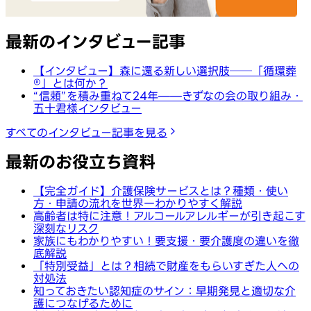
最新のインタビュー記事
【インタビュー】森に還る新しい選択肢──「循環葬
®︎」とは何か？
“信頼”を積み重ねて24年——きずなの会の取り組み・
五十君様インタビュー
すべてのインタビュー記事を見る
最新のお役立ち資料
【完全ガイド】介護保険サービスとは？種類・使い
方・申請の流れを世界一わかりやすく解説
高齢者は特に注意！アルコールアレルギーが引き起こす
深刻なリスク
家族にもわかりやすい！要支援・要介護度の違いを徹
底解説
「特別受益」とは？相続で財産をもらいすぎた人への
対処法
知っておきたい認知症のサイン：早期発見と適切な介
護につなげるために