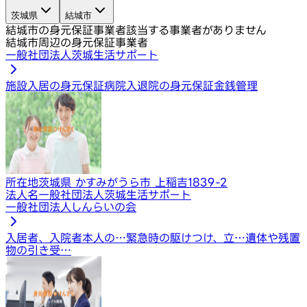
茨城県
結城市
結城市の身元保証事業者
該当する事業者がありません
結城市周辺の身元保証事業者
一般社団法人茨城生活サポート
施設入居の身元保証
病院入退院の身元保証
金銭管理
所在地
茨城県 かすみがうら市 上稲吉1839-2
法人名
一般社団法人茨城生活サポート
一般社団法人しんらいの会
入居者、入院者本人の…
緊急時の駆けつけ、立…
遺体や残置
物の引き受…