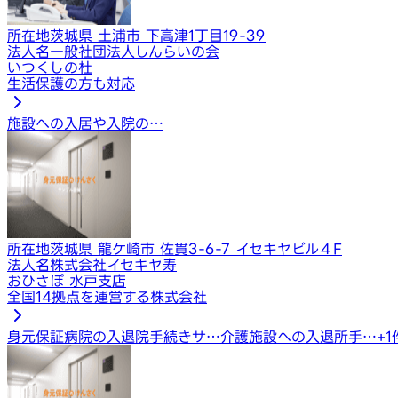
所在地
茨城県 土浦市 下高津1丁目19-39
法人名
一般社団法人しんらいの会
いつくしの杜
生活保護の方も対応
施設への入居や入院の…
所在地
茨城県 龍ケ崎市 佐貫3-6-7 イセキヤビル４F
法人名
株式会社イセキヤ寿
おひさぽ 水戸支店
全国14拠点を運営する株式会社
身元保証
病院の入退院手続きサ…
介護施設への入退所手…
+
1