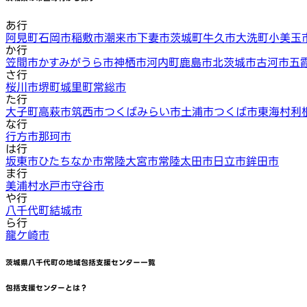
あ行
阿見町
石岡市
稲敷市
潮来市
下妻市
茨城町
牛久市
大洗町
小美玉
か行
笠間市
かすみがうら市
神栖市
河内町
鹿島市
北茨城市
古河市
五
さ行
桜川市
堺町
城里町
常総市
た行
大子町
高萩市
筑西市
つくばみらい市
土浦市
つくば市
東海村
利
な行
行方市
那珂市
は行
坂東市
ひたちなか市
常陸大宮市
常陸太田市
日立市
鉾田市
ま行
美浦村
水戸市
守谷市
や行
八千代町
結城市
ら行
龍ケ崎市
茨城県八千代町
の地域包括支援センター一覧
包括支援センターとは？