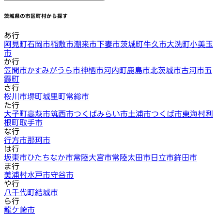
茨城県
の市区町村から探す
あ行
阿見町
石岡市
稲敷市
潮来市
下妻市
茨城町
牛久市
大洗町
小美玉
市
か行
笠間市
かすみがうら市
神栖市
河内町
鹿島市
北茨城市
古河市
五
霞町
さ行
桜川市
堺町
城里町
常総市
た行
大子町
高萩市
筑西市
つくばみらい市
土浦市
つくば市
東海村
利
根町
取手市
な行
行方市
那珂市
は行
坂東市
ひたちなか市
常陸大宮市
常陸太田市
日立市
鉾田市
ま行
美浦村
水戸市
守谷市
や行
八千代町
結城市
ら行
龍ケ崎市