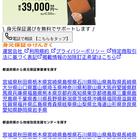
\ 身元保証選びを無料でサポートします /
電話で相談 【こちらをタップ】
運営会社
利用規約
プライバシーポリシー
特定商取引
法に基づく表記
掲載情報の加除訂正希望はこちら
都道府県から身元保証事業者を探す
宮城県
秋田県
栃木県
宮崎県
島根県
石川県
岡山県
鳥取県
長崎県
大分県
山口県
富山県
埼玉県
神奈川県
和歌山県
大阪府
愛媛県
群
馬県
兵庫県
福島県
熊本県
京都府
高知県
東京都
徳島県
三重県
鹿
児島県
千葉県
香川県
長野県
新潟県
茨城県
沖縄県
福岡県
滋賀県
佐賀県
福井県
広島県
青森県
岐阜県
山梨県
北海道
山形県
奈良県
愛知県
静岡県
岩手県
都道府県から地域包括支援センターを探す
宮城県
秋田県
栃木県
宮崎県
島根県
石川県
岡山県
鳥取県
長崎県