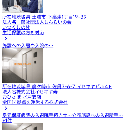
所在地
茨城県 土浦市 下高津1丁目19-39
法人名
一般社団法人しんらいの会
いつくしの杜
生活保護の方も対応
施設への入居や入院の…
所在地
茨城県 龍ケ崎市 佐貫3-6-7 イセキヤビル４F
法人名
株式会社イセキヤ寿
おひさぽ 水戸支店
全国14拠点を運営する株式会社
身元保証
病院の入退院手続きサ…
介護施設への入退所手…
+
1
件