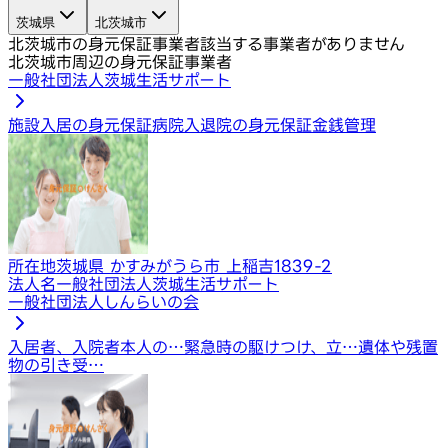
茨城県
北茨城市
北茨城市の身元保証事業者
該当する事業者がありません
北茨城市周辺の身元保証事業者
一般社団法人茨城生活サポート
施設入居の身元保証
病院入退院の身元保証
金銭管理
所在地
茨城県 かすみがうら市 上稲吉1839-2
法人名
一般社団法人茨城生活サポート
一般社団法人しんらいの会
入居者、入院者本人の…
緊急時の駆けつけ、立…
遺体や残置
物の引き受…