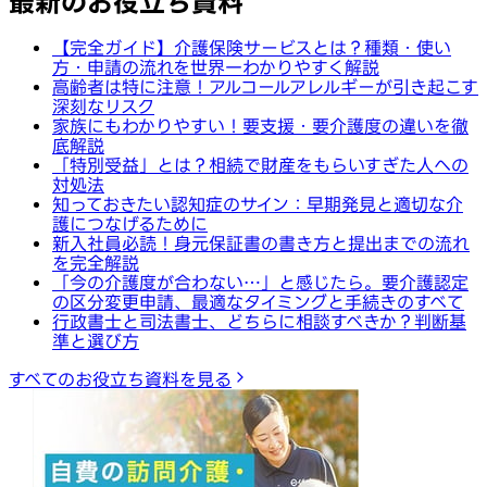
最新のお役立ち資料
【完全ガイド】介護保険サービスとは？種類・使い
方・申請の流れを世界一わかりやすく解説
高齢者は特に注意！アルコールアレルギーが引き起こす
深刻なリスク
家族にもわかりやすい！要支援・要介護度の違いを徹
底解説
「特別受益」とは？相続で財産をもらいすぎた人への
対処法
知っておきたい認知症のサイン：早期発見と適切な介
護につなげるために
新入社員必読！身元保証書の書き方と提出までの流れ
を完全解説
「今の介護度が合わない…」と感じたら。要介護認定
の区分変更申請、最適なタイミングと手続きのすべて
行政書士と司法書士、どちらに相談すべきか？判断基
準と選び方
すべてのお役立ち資料を見る