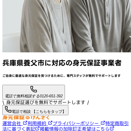
兵庫県養父市
に対応
の身元保証事業者
ご自身に最適な身元保証を見つけるために、
専門スタッフが
無料でサポート
します
電話で無料相談する
0120-651-392
\ 身元保証選びを無料でサポートします /
電話で相談 【こちらをタップ】
運営会社
利用規約
プライバシーポリシー
特定商取引
法に基づく表記
掲載情報の加除訂正希望はこちら