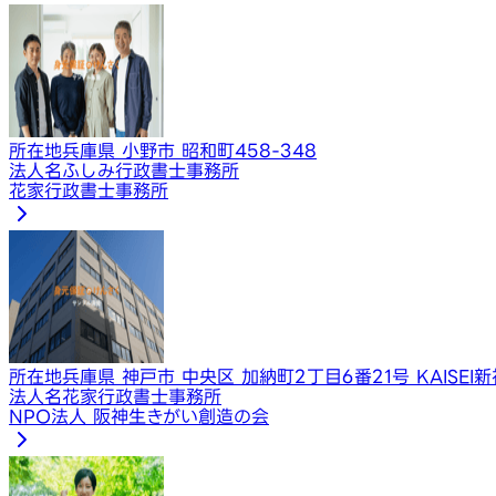
所在地
兵庫県 小野市 昭和町458-348
法人名
ふしみ行政書士事務所
花家行政書士事務所
所在地
兵庫県 神戸市 中央区 加納町2丁目6番21号 KAISEI
法人名
花家行政書士事務所
​NPO法人 阪神生きがい創造の会