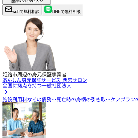
無料
0120-651-392
webで
無料
相談
LINEで
無料
相談
姫路市周辺の身元保証事業者
あんしん身元保証サービス 西宮サロン
全国に拠点を持つ一般社団法人
施設利用料などの債務…
死亡時の身柄の引き取…
ケアプラン