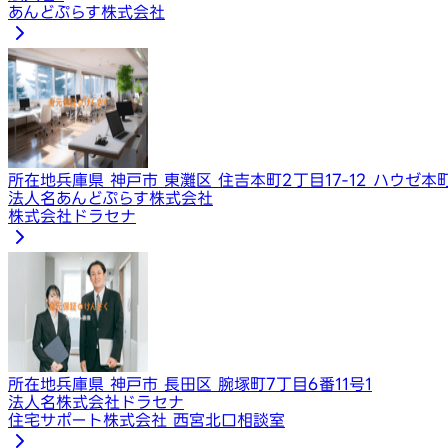
あんどぷらす株式会社
所在地
兵庫県 神戸市 東灘区 住吉本町2丁目17-12 ハウゼ本町
法人名
あんどぷらす株式会社
株式会社ドラセナ
所在地
兵庫県 神戸市 長田区 腕塚町7丁目6番11号1
法人名
株式会社ドラセナ
住宅サポート株式会社 西宮北口相談室