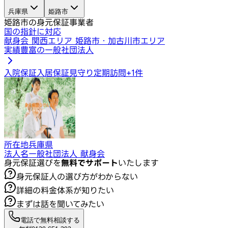
兵庫県
姫路市
姫路市の身元保証事業者
国の指針に対応
献身会 関西エリア 姫路市・加古川市エリア
実績豊富の一般社団法人
入院保証
入居保証
見守り定期訪問
+
1
件
所在地
兵庫県
法人名
一般社団法人 献身会
身元保証選びを
無料でサポート
いたします
身元保証人の選び方がわからない
詳細の料金体系が知りたい
まずは話を聞いてみたい
電話で無料相談する