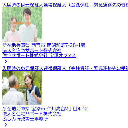
入居時の身元保証人
連帯保証人（金銭保証…
緊急連絡先の受
所在地
兵庫県 西宮市 南昭和町7-28-1階
法人名
住宅サポート株式会社
住宅サポート株式会社 宝塚オフィス
入居時の身元保証人
連帯保証人（金銭保証…
緊急連絡先の受
所在地
兵庫県 宝塚市 仁川高台2丁目4-12
法人名
住宅サポート株式会社
ふしみ行政書士事務所