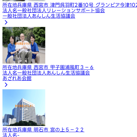
所在地
兵庫県 西宮市 津門呉羽町2番10号 グランピア今津10
法人名
一般社団法人リレーションサポート協会
一般社団法人あんしん生活協議会
所在地
兵庫県 西宮市 甲子園浦風町３－６
法人名
一般社団法人あんしん生活協議会
あざれあ会館
所在地
兵庫県 明石市 宮の上５－２２
法人名
-