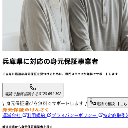
兵庫県
に対応
の身元保証事業者
ご自身に最適な身元保証を見つけるために、
専門スタッフが
無料でサポート
します
電話で無料相談する
0120-651-392
\ 身元保証選びを無料でサポートします /
電話で相談 【こ
運営会社
利用規約
プライバシーポリシー
特定商取引
都道府県から身元保証事業者を探す