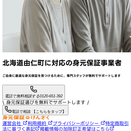
北海道由仁町
に対応
の身元保証事業者
ご自身に最適な身元保証を見つけるために、
専門スタッフが
無料でサポート
します
電話で無料相談する
0120-651-392
\ 身元保証選びを無料でサポートします /
電話で相談 【こちらをタップ】
運営会社
利用規約
プライバシーポリシー
特定商取引
法に基づく表記
掲載情報の加除訂正希望はこちら