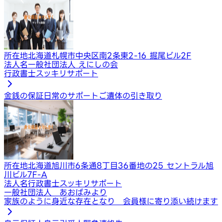
所在地
北海道札幌市中央区南2条東2-16 掘尾ビル2F
法人名
一般社団法人 えにしの会
行政書士スッキリサポート
金銭の保証
日常のサポート
ご遺体の引き取り
所在地
北海道旭川市6条通8丁目36番地の25 セントラル旭
川ビル7F-A
法人名
行政書士スッキリサポート
一般社団法人 あおばみより
家族のように身近な存在となり 会員様に寄り添い続けます