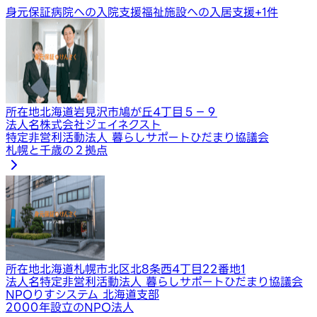
身元保証
病院への入院支援
福祉施設への入居支援
+
1
件
所在地
北海道岩見沢市鳩が丘4丁目５−９
法人名
株式会社ジェイネクスト
特定非営利活動法人 暮らしサポートひだまり協議会
札幌と千歳の２拠点
所在地
北海道札幌市北区北8条西4丁目22番地1
法人名
特定非営利活動法人 暮らしサポートひだまり協議会
NPOりすシステム 北海道支部
2000年設立のNPO法人