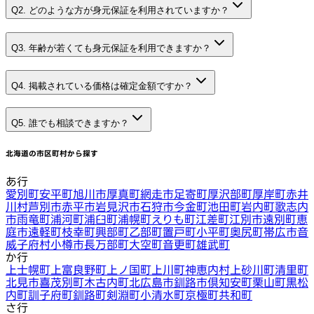
Q2. どのような方が身元保証を利用されていますか？
Q3. 年齢が若くても身元保証を利用できますか？
Q4. 掲載されている価格は確定金額ですか？
Q5. 誰でも相談できますか？
北海道
の市区町村から探す
あ行
愛別町
安平町
旭川市
厚真町
網走市
足寄町
厚沢部町
厚岸町
赤井
川村
芦別市
赤平市
岩見沢市
石狩市
今金町
池田町
岩内町
歌志内
市
雨竜町
浦河町
浦臼町
浦幌町
えりも町
江差町
江別市
遠別町
恵
庭市
遠軽町
枝幸町
興部町
乙部町
置戸町
小平町
奥尻町
帯広市
音
威子府村
小樽市
長万部町
大空町
音更町
雄武町
か行
上士幌町
上富良野町
上ノ国町
上川町
神恵内村
上砂川町
清里町
北見市
喜茂別町
木古内町
北広島市
釧路市
倶知安町
栗山町
黒松
内町
訓子府町
釧路町
剣淵町
小清水町
京極町
共和町
さ行