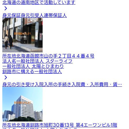
北海道の道南地区で活動しています
身元保証
身元引受人
連帯保証人
所在地
北海道函館市山の手２丁目４４番４号
法人名
一般社団法人 スターライフ
一般社団法人 太陽とひまわり
釧路市に構える一般社団法人
身元の引き受け
入院入所の手続き
入院費・入所費用・賃…
所在地
北海道釧路市旭町30番13号 第4エーワンビル1階