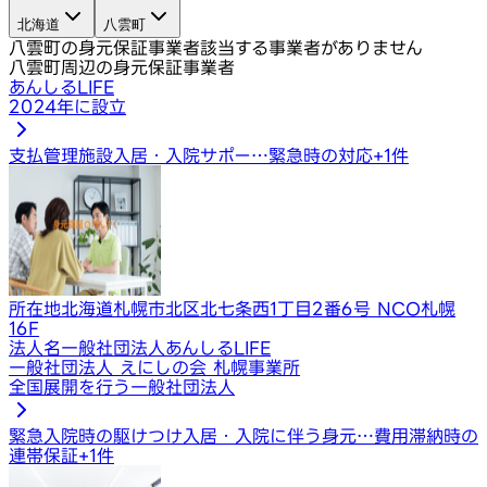
北海道
八雲町
八雲町の身元保証事業者
該当する事業者がありません
八雲町周辺の身元保証事業者
あんしるLIFE
2024年に設立
支払管理
施設入居・入院サポー…
緊急時の対応
+
1
件
所在地
北海道札幌市北区北七条西1丁目2番6号 NCO札幌
16F
法人名
一般社団法人あんしるLIFE
一般社団法人 えにしの会 札幌事業所
全国展開を行う一般社団法人
緊急入院時の駆けつけ
入居・入院に伴う身元…
費用滞納時の
連帯保証
+
1
件