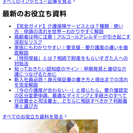
すべてのインタビュー記事を見る
最新のお役立ち資料
【完全ガイド】介護保険サービスとは？種類・使い
方・申請の流れを世界一わかりやすく解説
高齢者は特に注意！アルコールアレルギーが引き起こす
深刻なリスク
家族にもわかりやすい！要支援・要介護度の違いを徹
底解説
「特別受益」とは？相続で財産をもらいすぎた人への
対処法
知っておきたい認知症のサイン：早期発見と適切な介
護につなげるために
新入社員必読！身元保証書の書き方と提出までの流れ
を完全解説
「今の介護度が合わない…」と感じたら。要介護認定
の区分変更申請、最適なタイミングと手続きのすべて
行政書士と司法書士、どちらに相談すべきか？判断基
準と選び方
すべてのお役立ち資料を見る