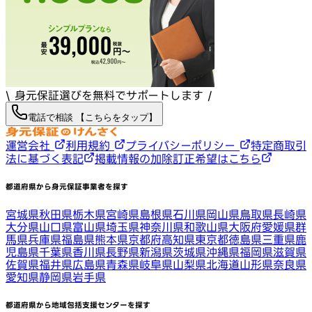
\ 身元保証選びを無料でサポートします /
電話で相談 【こちらをタップ】
運営会社
利用規約
プライバシーポリシー
特定商取引
法に基づく表記
掲載情報の加除訂正希望はこちら
都道府県から身元保証事業者を探す
宮城県
秋田県
栃木県
宮崎県
島根県
石川県
岡山県
鳥取県
長崎県
大分県
山口県
富山県
埼玉県
神奈川県
和歌山県
大阪府
愛媛県
群
馬県
兵庫県
福島県
熊本県
京都府
高知県
東京都
徳島県
三重県
鹿
児島県
千葉県
香川県
長野県
新潟県
茨城県
沖縄県
福岡県
滋賀県
佐賀県
福井県
広島県
青森県
岐阜県
山梨県
北海道
山形県
奈良県
愛知県
静岡県
岩手県
都道府県から地域包括支援センターを探す