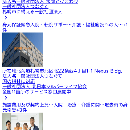
法人名
一般社団法人 太陽とひまわり
一般社団法人つなぐて
札幌市に構える一般社団法人
身元保証
緊急入院・転院サポー…
介護・福祉施設への入…
+
1
件
所在地
北海道札幌市北区北22条西4丁目1-1 Nexus Bldg.
法人名
一般社団法人つなぐて
国の指針に対応
一般社団法人 北日本シルバーライフ協会
全国11箇所のサービス窓口展開中
施設費用及び契約上負…
入院・治療・介護に関…
退去時の身
元引受
+
3
件