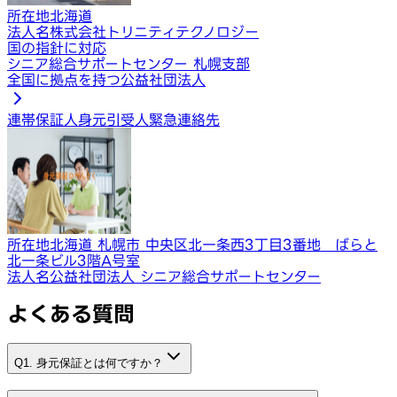
所在地
北海道
法人名
株式会社トリニティテクノロジー
国の指針に対応
シニア総合サポートセンター 札幌支部
全国に拠点を持つ公益社団法人
連帯保証人
身元引受人
緊急連絡先
所在地
北海道 札幌市 中央区北一条西3丁目3番地 ばらと
北一条ビル3階A号室
法人名
公益社団法人 シニア総合サポートセンター
よくある質問
Q1. 身元保証とは何ですか？