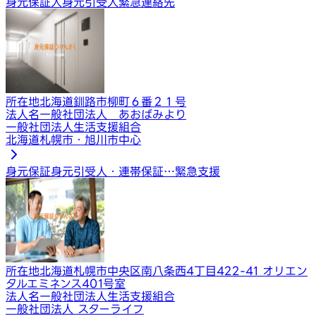
身元保証人
身元引受人
緊急連絡先
所在地
北海道釧路市柳町６番２１号
法人名
一般社団法人 あおばみより
一般社団法人生活支援組合
北海道札幌市・旭川市中心
身元保証
身元引受人・連帯保証…
緊急支援
所在地
北海道札幌市中央区南八条西4丁目422-41 オリエン
タルエミネンス401号室
法人名
一般社団法人生活支援組合
一般社団法人 スターライフ