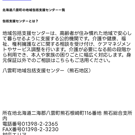
北海道八雲町
の地域包括支援センター一覧
包括支援センターとは？
地域包括支援センターは、高齢者が住み慣れた地域で安心し
て暮らせるように支援する公的機関です。介護や健康、福
祉、権利擁護などに関する相談を受け付け、ケアマネジメン
トやサービス調整を行います。介護が必要になる前の段階か
ら利用でき、本人や家族の困りごとに幅広く対応します。身
元保証以外でのご相談はこちらもご活用ください。
八雲町地域包括支援センター（熊石地区）
所在地
北海道二海郡八雲町熊石根崎町116番地 熊石総合支所
内
電話番号
01398-2-2365
FAX番号
01398-2-3230
対応エリア