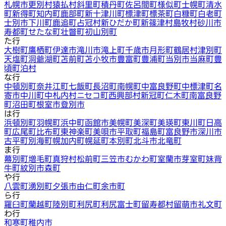
札幌市
更別村
猿払村
斜里町
積丹町
佐呂間町
様似町
士幌町
清水
町
新得町
知内町
鹿部町
新十津川町
標津町
標茶町
白糠町
白老町
士別市
下川町
鹿追町
占冠村
新ひだか町
新篠津村
島牧村
砂川市
寿都町
せたな町
壮瞥町
初山別町
た行
大樹町
鷹栖町
伊達市
滝川市
滝上町
千歳市
月形町
鶴居村
津別町
天塩町
洞爺湖町
苫前町
苫小牧市
豊富町
豊浦町
当別市
当麻町
豊
頃町
泊村
な行
中頓別町
奈井江町
七飯町
長沼町
南幌町
中富良野町
中標津町
名
寄市
中川町
中札内村
ニセコ町
西興部村
新冠町
仁木町
南富良野
町
沼田町
根室市
登別市
は行
浜頓別町
羽幌町
浜中町
函館市
美幌町
美深町
美瑛町
東川町
日高
町
広尾町
比布町
東神楽町
美唄市
平取町
福島町
富良野市
深川市
古平町
別海町
幌加内町
幌延町
本別町
北斗市
北竜町
ま行
幕別町
増毛町
真狩村
松前町
三笠市
むかわ町
室蘭市
芽室町
妹背
牛町
紋別市
森町
や行
八雲町
湧別町
夕張市
由仁町
余市町
ら行
羅臼町
蘭越町
陸別町
利尻町
利尻富士町
留寿都村
留萌市
礼文町
わ行
和寒町
稚内市