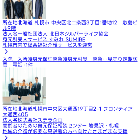
所在地
北海道 札幌市 中央区北二条西3丁目1番地12 敷島ビ
ル9階
法人名
一般社団法人 北日本シルバーライフ協会
身元引受人サービス すみれ SUMIRE
札幌市内で総合福祉介護サービスを運営
入院・入所時身元保証
緊急時身元引受・緊急…
見守り定期訪
問・電話
+
1
件
所在地
北海道札幌市中央区大通西19丁目2-1 フロンティア
大通西405
法人名
株式会社ステラ企画
高齢者のための身元保証相談センター 岩見沢・札幌
地域の介護が必要な高齢者の方へ向けたさまざまな支援