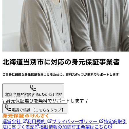
北海道当別市
に対応
の身元保証事業者
ご自身に最適な身元保証を見つけるために、
専門スタッフが
無料でサポート
します
電話で無料相談する
0120-651-392
\ 身元保証選びを無料でサポートします /
電話で相談 【こちらをタップ】
運営会社
利用規約
プライバシーポリシー
特定商取引
法に基づく表記
掲載情報の加除訂正希望はこちら