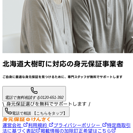
北海道大樹町
に対応
の身元保証事業者
ご自身に最適な身元保証を見つけるために、
専門スタッフが
無料でサポート
します
電話で無料相談する
0120-651-392
\ 身元保証選びを無料でサポートします /
電話で相談 【こちらをタップ】
運営会社
利用規約
プライバシーポリシー
特定商取引
法に基づく表記
掲載情報の加除訂正希望はこちら